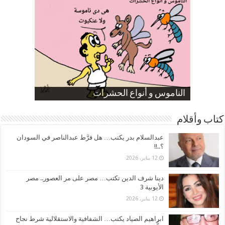
صورة كاركاتيرية
صورة كاركاتيرية
الناموس و أنواع الحشرات
الموظفين بعد ارتفاع الأسعار
ارتفاع نسبة الطلاق في مصر
كتاب وأقلام
عبدالسلام بدر يكتب… هل فرَّط عبدالناصر في السودان
؟..!!
12 يناير، 2026
دينا شرف الدين تكتب… مصر على مر العصور.. مصر
الأيوبية 3
12 يناير، 2026
ابراهيم الصياد يكتب… الشفافية والاستقلالية شرط نجاح