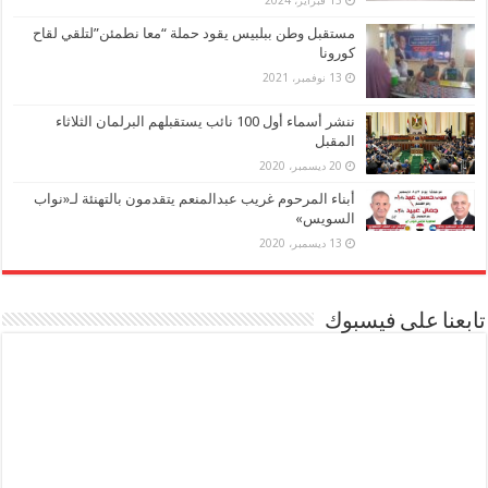
15 فبراير، 2024
مستقبل وطن ببلبيس يقود حملة “معا نطمئن”لتلقي لقاح
كورونا
13 نوفمبر، 2021
ننشر أسماء أول 100 نائب يستقبلهم البرلمان الثلاثاء
المقبل
20 ديسمبر، 2020
أبناء المرحوم غريب عبدالمنعم يتقدمون بالتهنئة لـ«نواب
السويس»
13 ديسمبر، 2020
تابعنا على فيسبوك