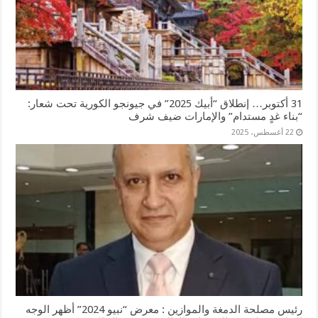
31 أكتوبر… إنطلاق “أبيك 2025” في جيونجو الكورية تحت شعار:
“بناء غدٍ مستدام” والإمارات ضيف شرف
22 أغسطس، 2025
رئيس مصلحة الدمغة والموازين : معرض “نبيو 2024” أظهر الوجه