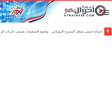
حسام حسني يشعل المسرح الروماني …ونجوم التسعينات يعيدون ذكريات الزم