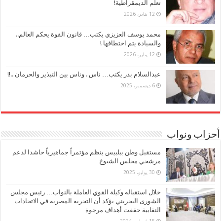
تعلُّم الديمقراطية!
12 يناير، 2026
محمد يوسف العزيزي يكتب… قانون القوة يحكم العالم..
والسيادة يتم اختطافها !
12 يناير، 2026
عبدالسلام بدر يكتب… ناس . وناس بين التبذير والحرمان ..!!
6 ديسمبر، 2025
أحزاب ونواب
مستقبل وطن ببلبيس ينظم مؤتمراً جماهيرياً حاشدا لدعم
مرشحي مجلس الشيوخ
30 يوليو، 2025
خلال استقباله وكيلة القوي العاملة بالنواب… رئيس مجلس
الشورى البحريني يؤكد أن التجربة المصرية في الاتحادات
النقابية حققت أهداف مرجوة