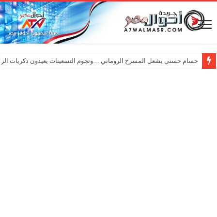
حسام حسني يشعل المسرح الروماني …ونجوم التسعينات يعيدون ذكريات الزم