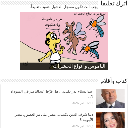
اترك تعليقاً
يجب أنت تكون
مسجل الدخول
لتضيف تعليقاً.
صورة كاركاتيرية
صورة كاركاتيرية
الناموس و أنواع الحشرات
الموظفين بعد ارتفاع الأسعار
ارتفاع نسبة الطلاق في مصر
كتاب وأقلام
عبدالسلام بدر يكتب… هل فرَّط عبدالناصر في السودان
؟..!!
12 يناير، 2026
دينا شرف الدين تكتب… مصر على مر العصور.. مصر
الأيوبية 3
12 يناير، 2026