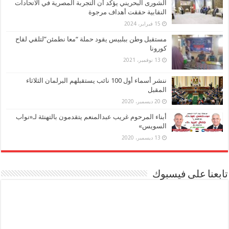
الشورى البحريني يؤكد أن التجربة المصرية في الاتحادات
النقابية حققت أهداف مرجوة
15 فبراير، 2024
مستقبل وطن ببلبيس يقود حملة “معا نطمئن”لتلقي لقاح
كورونا
13 نوفمبر، 2021
ننشر أسماء أول 100 نائب يستقبلهم البرلمان الثلاثاء
المقبل
20 ديسمبر، 2020
أبناء المرحوم غريب عبدالمنعم يتقدمون بالتهنئة لـ«نواب
السويس»
13 ديسمبر، 2020
تابعنا على فيسبوك