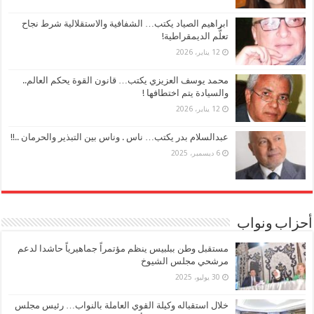
ابراهيم الصياد يكتب… الشفافية والاستقلالية شرط نجاح
تعلُّم الديمقراطية!
12 يناير، 2026
محمد يوسف العزيزي يكتب… قانون القوة يحكم العالم..
والسيادة يتم اختطافها !
12 يناير، 2026
عبدالسلام بدر يكتب… ناس . وناس بين التبذير والحرمان ..!!
6 ديسمبر، 2025
أحزاب ونواب
مستقبل وطن ببلبيس ينظم مؤتمراً جماهيرياً حاشدا لدعم
مرشحي مجلس الشيوخ
30 يوليو، 2025
خلال استقباله وكيلة القوي العاملة بالنواب… رئيس مجلس