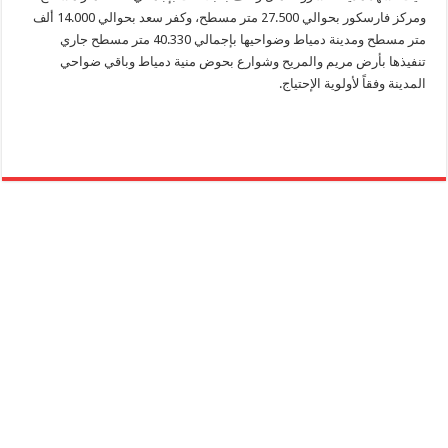
ومركز فارسكور بحوالي 27.500 متر مسطح، وكفر سعد بحوالي 14.000 ألف
متر مسطح ومدينة دمياط وضواحيها بإجمالي 40.330 متر مسطح جاري
تنفيذها بأرض مريم والمريح وشوارع بحوض منية دمياط وباقي ضواحي
المدينة وفقاً لأولوية الإحتياج.