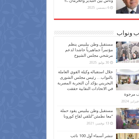
وناس بين التبذير والحرمان ..!!
6 ديسمبر، 2025
ب ونواب
مستقبل وطن ببلبيس ينظم
مؤتمراً جماهيرياً حاشدا لدعم
مرشحي مجلس الشيوخ
30 يوليو، 2025
خلال استقباله وكيلة القوي العاملة
بالنواب… رئيس مجلس الشورى
البحريني يؤكد أن التجربة المصرية
في الاتحادات النقابية حققت
ف مرجوة
مستقبل وطن ببلبيس يقود حملة
“معا نطمئن”لتلقي لقاح كورونا
13 نوفمبر، 2021
ننشر أسماء أول 100 نائب