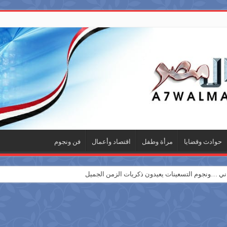
حوادث وقضايا
مرأة وطفل
اقتصاد وأعمال
فن ونجوم
 …ونجوم التسعينات يعيدون ذكريات الزمن الجميل