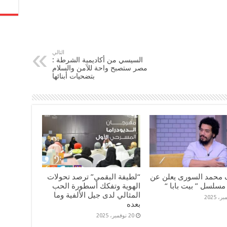
التالي
السيسي من أكاديمية الشرطة :
مصر ستصبح واحة للآمن والسلام
بتضحيات أبنائها
 محمد السورى يعلن عن
“لطيفة البقمي” ترصد تحولات
مسلسل ” بيت بابا “
الهوية وتفكك أسطورة الحب
المثالي لدى جيل الألفية وما
بعده
20 نوفمبر، 2025