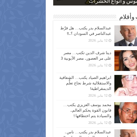
 كاركاتيرية
 كاركاتيرية
موس و أنواع الحشرات
ظفين بعد ارتفاع الأسعار
اع نسبة الطلاق في مصر
وأقلام
عبدالسلام بدر يكتب… هل فرَّط
عبدالناصر في السودان ؟..!!
12 يناير، 2026
دينا شرف الدين تكتب… مصر
على مر العصور.. مصر الأيوبية 3
12 يناير، 2026
ابراهيم الصياد يكتب… الشفافية
والاستقلالية شرط نجاح تعلُّم
الديمقراطية!
12 يناير، 2026
محمد يوسف العزيزي يكتب…
قانون القوة يحكم العالم..
والسيادة يتم اختطافها !
12 يناير، 2026
عبدالسلام بدر يكتب… ناس .