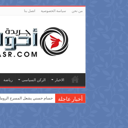
من نحن
سياسة الخصوصية
اتصل بنا
الاخبار
الركن السياسى
رياضة
حسام حسني يشعل المسرح الروماني
أخبار عاجلة