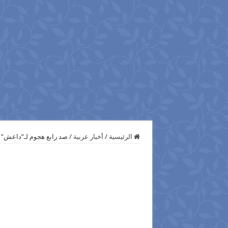
الرئيسية
/
أخبار عربية
/
صد رابع هجوم لـ”‫‏داعش‬” على الرمادى العراقية خلال 24 ساعة