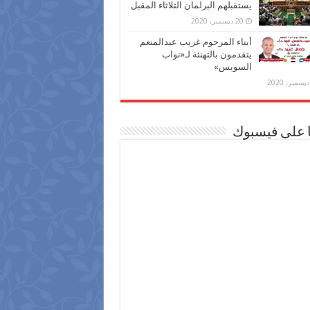
يستقبلهم البرلمان الثلاثاء المقبل
20 ديسمبر، 2020
أبناء المرحوم غريب عبدالمنعم
يتقدمون بالتهنئة لـ«نواب
السويس»
ا على فيسبوك