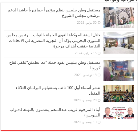
مستقبل وطن ببلبيس ينظم مؤتمراً جماهيرياً حاشدا لدعم
مرشحي مجلس الشيوخ
30 يوليو، 2025
خلال استقباله وكيلة القوي العاملة بالنواب… رئيس مجلس
الشورى البحريني يؤكد أن التجربة المصرية في الاتحادات
النقابية حققت أهداف مرجوة
15 فبراير، 2024
مستقبل وطن ببلبيس يقود حملة “معا نطمئن”لتلقي لقاح
كورونا
13 نوفمبر، 2021
ننشر أسماء أول 100 نائب يستقبلهم البرلمان الثلاثاء
المقبل
20 ديسمبر، 2020
أبناء المرحوم غريب عبدالمنعم يتقدمون بالتهنئة لـ«نواب
السويس»
13 ديسمبر، 2020