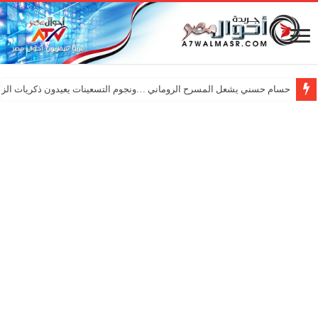
حسام حسني يشعل المسرح الروماني …ونجوم التسعينات يعيدون ذكريات الزم