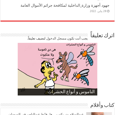
جهود أجهزة وزارة_الداخلية لمكافحة جرائم الأموال العامة
28 يناير، 2022
اترك تعليقاً
يجب أنت تكون
مسجل الدخول
لتضيف تعليقاً.
صورة كاركاتيرية
صورة كاركاتيرية
الناموس و أنواع الحشرات
الموظفين بعد ارتفاع الأسعار
ارتفاع نسبة الطلاق في مصر
كتاب وأقلام
عبدالسلام بدر يكتب… هل فرَّط عبدالناصر في السودان