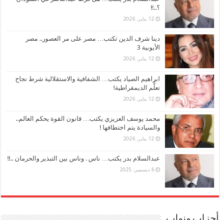
؟..!!
12 يناير، 2026
دينا شرف الدين تكتب… مصر على مر العصور.. مصر
الأيوبية 3
12 يناير، 2026
ابراهيم الصياد يكتب… الشفافية والاستقلالية شرط نجاح
تعلُّم الديمقراطية!
12 يناير، 2026
محمد يوسف العزيزي يكتب… قانون القوة يحكم العالم..
والسيادة يتم اختطافها !
12 يناير، 2026
عبدالسلام بدر يكتب… ناس . وناس بين التبذير والحرمان ..!!
6 ديسمبر، 2025
أحزاب ونواب