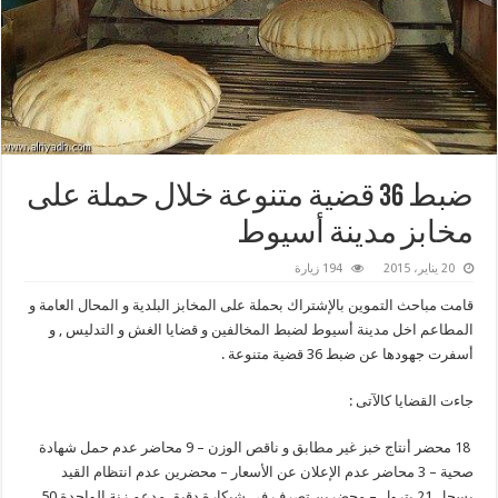
ضبط 36 قضية متنوعة خلال حملة على
مخابز مدينة أسيوط
20 يناير، 2015
194 زيارة
قامت مباحث التموين بالإشتراك بحملة على المخابز البلدية و المحال العامة و
المطاعم اخل مدينة أسيوط لضبط المخالفين و قضايا الغش و التدليس , و
أسفرت جهودها عن ضبط 36 قضية متنوعة .
جاءت القضايا كالآتى :
18 محضر أنتاج خبز غير مطابق و ناقص الوزن – 9 محاضر عدم حمل شهادة
صحية – 3 محاضر عدم الإعلان عن الأسعار – محضرين عدم انتظام القيد
بسجل 21 بترول – محضرين تصرف فى شيكارة دقيق مدعم زنة الواحدة 50