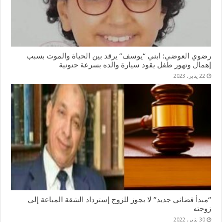
رضوي العوضي: ابني “يوسف” يرقد بين الحياة والموت بسبب
إهمال وتهور طفل يقود سيارة والده بسرعة جنونية
22 يناير، 2023
“مبدأ قضائي جديد” لا يجوز للزوج إسترداد الشقة المباعة إلي
زوجته
30 يناير، 2022