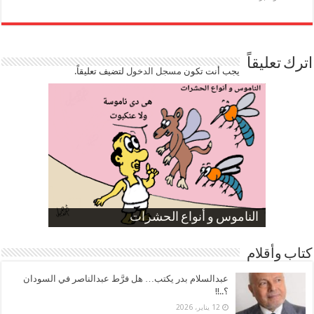
اترك تعليقاً
يجب أنت تكون
مسجل الدخول
لتضيف تعليقاً.
صورة كاركاتيرية
صورة كاركاتيرية
الناموس و أنواع الحشرات
الموظفين بعد ارتفاع الأسعار
ارتفاع نسبة الطلاق في مصر
كتاب وأقلام
عبدالسلام بدر يكتب… هل فرَّط عبدالناصر في السودان
؟..!!
12 يناير، 2026