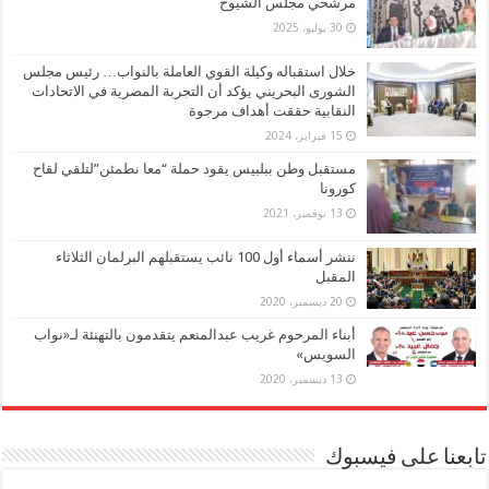
مرشحي مجلس الشيوخ
30 يوليو، 2025
خلال استقباله وكيلة القوي العاملة بالنواب… رئيس مجلس
الشورى البحريني يؤكد أن التجربة المصرية في الاتحادات
النقابية حققت أهداف مرجوة
15 فبراير، 2024
مستقبل وطن ببلبيس يقود حملة “معا نطمئن”لتلقي لقاح
كورونا
13 نوفمبر، 2021
ننشر أسماء أول 100 نائب يستقبلهم البرلمان الثلاثاء
المقبل
20 ديسمبر، 2020
أبناء المرحوم غريب عبدالمنعم يتقدمون بالتهنئة لـ«نواب
السويس»
13 ديسمبر، 2020
تابعنا على فيسبوك