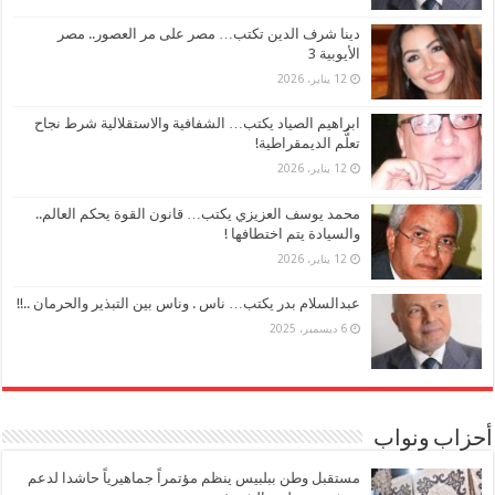
دينا شرف الدين تكتب… مصر على مر العصور.. مصر
الأيوبية 3
12 يناير، 2026
ابراهيم الصياد يكتب… الشفافية والاستقلالية شرط نجاح
تعلُّم الديمقراطية!
12 يناير، 2026
محمد يوسف العزيزي يكتب… قانون القوة يحكم العالم..
والسيادة يتم اختطافها !
12 يناير، 2026
عبدالسلام بدر يكتب… ناس . وناس بين التبذير والحرمان ..!!
6 ديسمبر، 2025
أحزاب ونواب
مستقبل وطن ببلبيس ينظم مؤتمراً جماهيرياً حاشدا لدعم