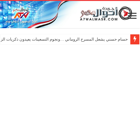
حسام حسني يشعل المسرح الروماني …ونجوم التسعينات يعيدون ذكريات الزم