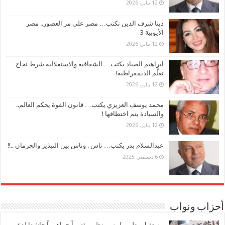
12 يناير، 2026
دينا شرف الدين تكتب… مصر على مر العصور.. مصر
الأيوبية 3
12 يناير، 2026
ابراهيم الصياد يكتب… الشفافية والاستقلالية شرط نجاح
تعلُّم الديمقراطية!
12 يناير، 2026
محمد يوسف العزيزي يكتب… قانون القوة يحكم العالم..
والسيادة يتم اختطافها !
12 يناير، 2026
عبدالسلام بدر يكتب… ناس . وناس بين التبذير والحرمان ..!!
6 ديسمبر، 2025
أحزاب ونواب
مستقبل وطن ببلبيس ينظم مؤتمراً جماهيرياً حاشدا لدعم