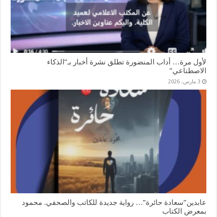
لأول مرة… أداب المنضورة تطلق نشرة أخبار بـ”الذكاء
الاصطناعي”
3 مارس، 2026
عابدين”سعادة حائرة”… رواية جديدة للكاتب والصحفي. محمود
بمعرض الكتاب