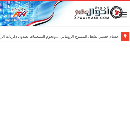
حسام حسني يشعل المسرح الروماني …ونجوم التسعينات يعيدون ذكريات الزم