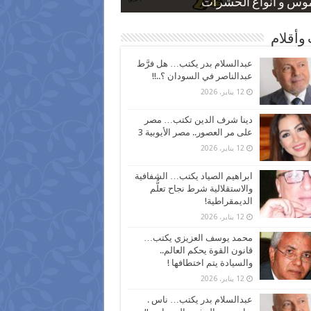
 كاركاتيرية
 كاركاتيرية
موس و أنواع الحشرات
ظفين بعد ارتفاع الأسعار
اع نسبة الطلاق في مصر
وأقلام
عبدالسلام بدر يكتب… هل فرَّط
عبدالناصر في السودان ؟..!!
12 يناير، 2026
دينا شرف الدين تكتب… مصر
على مر العصور.. مصر الأيوبية 3
12 يناير، 2026
ابراهيم الصياد يكتب… الشفافية
والاستقلالية شرط نجاح تعلُّم
الديمقراطية!
12 يناير، 2026
محمد يوسف العزيزي يكتب…
قانون القوة يحكم العالم..
والسيادة يتم اختطافها !
12 يناير، 2026
عبدالسلام بدر يكتب… ناس .