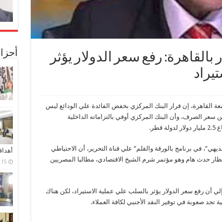
أحزا
 بالقاهرة: رفع سعر الدولار يؤثر
يراد
معة القاهرة، إن قرار البنك المركزي بخفض الفائدة علي الودائع ليس
 سعر الصرف، وأن البنك المركزي أوفي بالتزاماته الداخلية
طر.
يهي”، في برنامج بالورقة والقلم” علي قناة التحرير، أن الاحتياطي
أهدا
ظار حدث هام وهو مؤتمر شرم الشيخ الاقتصادي، مطالبا المصريين
15 فبراير، 2024
إلي أن رفع سعر الدولار يؤثر بالسلب علي عملية الاستيراد، لكن هناك
جد صعوبة في توفير النقد الأجنبي لكافة العملاء.