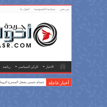
من نحن
سياسة الخصوصية
اتصل بنا
الاخبار
الركن السياسى
رياضة
حسام حسني يشعل المسرح الروماني
أخبار عاجلة