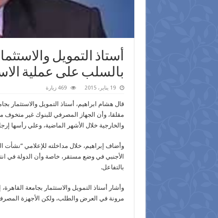
أستاذ التمويل والاستثمار
بالسلب على عملية الاست
19 يناير، 2015
469 زيارة
قال هشام ابراهيم، أستاذ التمويل والاستثمار بجا
مقلقا، وأن الجهاز المصرفي للبنوك غير متخوف من
والخارجية خلال الأشهر الماضية، وعلي رأسها إرجاع 2.5 مليار دولار لدولة ق
وأضاف إبراهيم، خلال مداخلته للإعلامي “نشأت الد
الأجنبي في وضع مستقر، خاصة وأن الدولة في انت
بالتفاعل.
وأشار أستاذ التمويل والاستثمار بجامعة القاهرة، 
مرونة في العرض والطلب، ولكن الأجهزة المصرفية ت