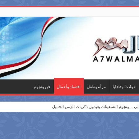
حوادث وقضايا
مرأة وطفل
اقتصاد وأعمال
فن ونجوم
 …ونجوم التسعينات يعيدون ذكريات الزمن الجميل