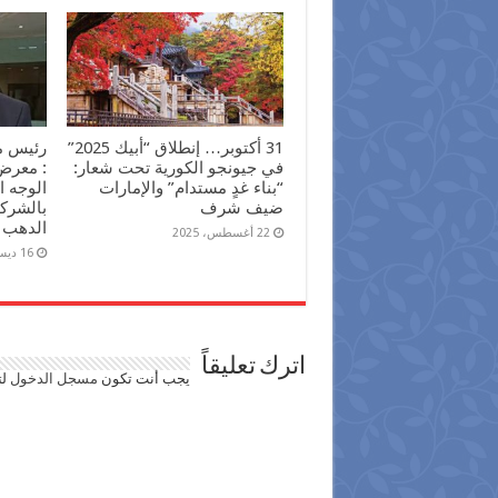
31 أكتوبر… إنطلاق “أبيك 2025”
رئيس م
في جيونجو الكورية تحت شعار:
“بناء غدٍ مستدام” والإمارات
الوجه 
ضيف شرف
بالشرك
الدهب
22 أغسطس، 2025
16 ديسمبر، 2024
اترك تعليقاً
يجب أنت تكون
مسجل الدخول
لت