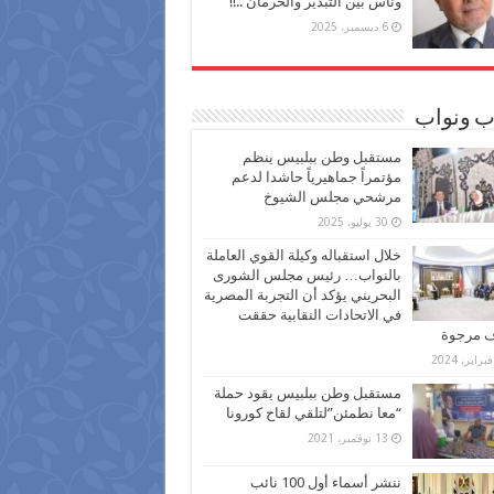
وناس بين التبذير والحرمان ..!!
6 ديسمبر، 2025
ب ونواب
مستقبل وطن ببلبيس ينظم
مؤتمراً جماهيرياً حاشدا لدعم
مرشحي مجلس الشيوخ
30 يوليو، 2025
خلال استقباله وكيلة القوي العاملة
بالنواب… رئيس مجلس الشورى
البحريني يؤكد أن التجربة المصرية
في الاتحادات النقابية حققت
ف مرجوة
مستقبل وطن ببلبيس يقود حملة
“معا نطمئن”لتلقي لقاح كورونا
13 نوفمبر، 2021
ننشر أسماء أول 100 نائب