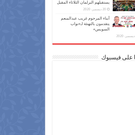
يستقبلهم البرلمان الثلاثاء المقبل
20 ديسمبر، 2020
أبناء المرحوم غريب عبدالمنعم
يتقدمون بالتهنئة لـ«نواب
السويس»
ا على فيسبوك