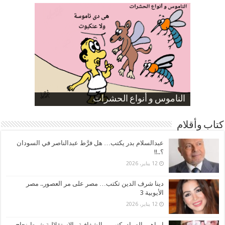
صورة كاركاتيرية
صورة كاركاتيرية
الناموس و أنواع الحشرات
الموظفين بعد ارتفاع الأسعار
ارتفاع نسبة الطلاق في مصر
كتاب وأقلام
عبدالسلام بدر يكتب… هل فرَّط عبدالناصر في السودان
؟..!!
12 يناير، 2026
دينا شرف الدين تكتب… مصر على مر العصور.. مصر
الأيوبية 3
12 يناير، 2026
ابراهيم الصياد يكتب… الشفافية والاستقلالية شرط نجاح