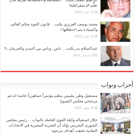
تعلُّم الديمقراطية!
12 يناير، 2026
محمد يوسف العزيزي يكتب… قانون القوة يحكم العالم..
والسيادة يتم اختطافها !
12 يناير، 2026
عبدالسلام بدر يكتب… ناس . وناس بين التبذير والحرمان ..!!
6 ديسمبر، 2025
أحزاب ونواب
مستقبل وطن ببلبيس ينظم مؤتمراً جماهيرياً حاشدا لدعم
مرشحي مجلس الشيوخ
30 يوليو، 2025
خلال استقباله وكيلة القوي العاملة بالنواب… رئيس مجلس
الشورى البحريني يؤكد أن التجربة المصرية في الاتحادات
النقابية حققت أهداف مرجوة