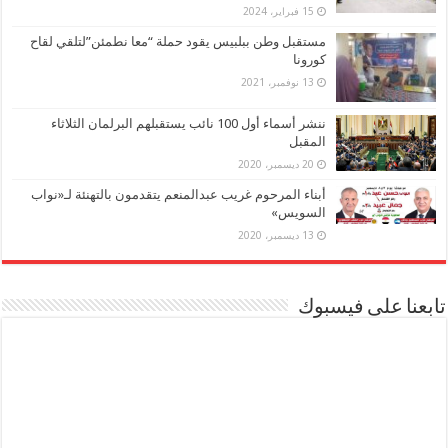
15 فبراير، 2024
مستقبل وطن ببلبيس يقود حملة “معا نطمئن”لتلقي لقاح
كورونا
13 نوفمبر، 2021
ننشر أسماء أول 100 نائب يستقبلهم البرلمان الثلاثاء
المقبل
20 ديسمبر، 2020
أبناء المرحوم غريب عبدالمنعم يتقدمون بالتهنئة لـ«نواب
السويس»
13 ديسمبر، 2020
تابعنا على فيسبوك