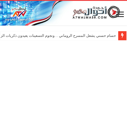
حسام حسني يشعل المسرح الروماني …ونجوم التسعينات يعيدون ذكريات الزم