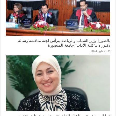
بالصور| وزير الشباب والرياضة يترأس لجنة مناقشة رسالة
دكتوراه بـ”كلية الأداب” جامعة المنصورة
20 مايو، 2024
ثريا البدوي: مؤتمر “إعلام القاهرة” يستعرض توظيف تقنيات