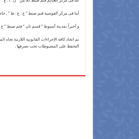
أما فى مركز الغنايم فتم ضبط كلاً من ” ن . أ . ع ” ,
أما فى مركز القوصية فتم ضبط ” ع . ع . ط ” , حاصل على 
و أخيراً بمدينة أسيوط ” قسم ثان ” فتم ضبط ” ع .
تم اتخاذ كافة الإجراءات القانونية اللازمة تجاه ا
التحفظ على المضبوطات تحت تصرفها .