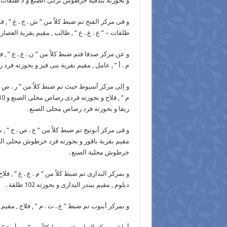
و بحوزته بندقية خرطوش تركى الصنع و 3 طلقات .
طلقات – ” ع . ع . ع ” , طالب , مقيم بقرية العص
و عن مركز صدفا فتم ضبط كلاً من ” ن . ع . ع ” ,
م . أ ” , عامل , مقيم بقرية بنى فيز و بحوزته فر
ريفا و بحوزته فرد رصاص محلى الصنع .
و فى مركز أبوتيج تم ضبط كلاً من ” ع . ص . ح ” , سا
مقيم بقرية باقور و بحوزته فرد خرطوش محلى الصنع
خرطوش محلية الصنع .
و بمركز البدارى تم ضبط كلاً من ” م . ع . ع ” , فلاح
دبلوم , مقيم ببندر البدارى و بحوزته 102 طلقة .
و بمركز أبنوب تم ضبط ” ع . ت . م ” , فلاح , مقيم 