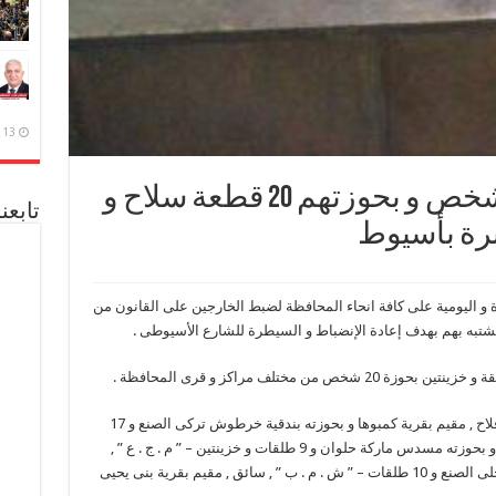
13 ديسمبر، 2020
بالصور..القبض على 20 شخص و بحوزتهم 20 قطعة سلاح و
تابعن
 و اليومية على كافة انحاء المحافظة لضبط الخارجين على القانون من
لمشتبه بهم بهدف إعادة الإنضباط و السيطرة للشارع الأسيوطى .
ففى مركز ديروط تم ضبط كلاً من ” هـ . ل . ى ” , فلاح , مقيم بقرية كمبوها و بحوزته بندقية خرطوش تركى الصنع و 17
طلقة – ” إ . أ. ع ” , سائق , مقيم بعزبة عبد الباقى و بحوزته مسدس ماركة حلوان و 9 طلقات و خزينتين – ” م . ج . ع ” ,
فلاح , مقيم بقرية الكوديا و بحوزته فرد رصاص محلى الصنع و 10 طلقات – ” ش . م . ب ” , سائق , مقيم بقرية بنى يحيى