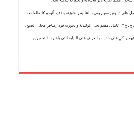
 سائق , مقيم بقرية دير الجنادله و بحوزته بندقية آلية .
دبلوم , مقيم بقرية التتالية و بحوزته بندقية آلية و 10 طلقات .
 ع . ع ” , عامل , مقيم بحى الوليدية و بحوزته فرد رصاص محلى الصنع .
لمتهمين كلٍ على حده ، و العرض على النيابة التى باشرت التحقيق و