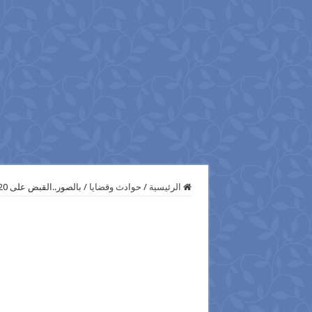
الرئيسية
/
حوادث وقضايا
/
بالصور..القبض على 20 شخص و بحوزتهم 20 قطعة سلاح و 184 طلقة خلال حملة مكبرة بأسيوط