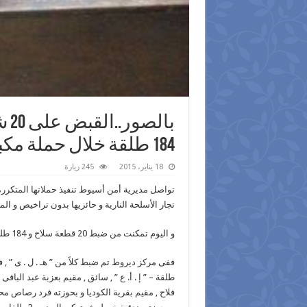
184 طلقة خلال حملة مكبرة بأسيوط
18 يناير، 2015
245 زيارة
تواصل مديرية أمن أسيوط تنفيذ حملاتها المتكررة
تجار الأسلحة النارية و حائزيها بدون تراخيص و ا
و اليوم تمكنت من ضبط 20 قطعة سلاح و 184 طلقة و خزينتين بحوزة 20 شخص من مختلف مراكز و قرى المحافظة .