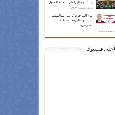
يستقبلهم البرلمان الثلاثاء المقبل
20 ديسمبر، 2020
أبناء المرحوم غريب عبدالمنعم
يتقدمون بالتهنئة لـ«نواب
السويس»
ا على فيسبوك