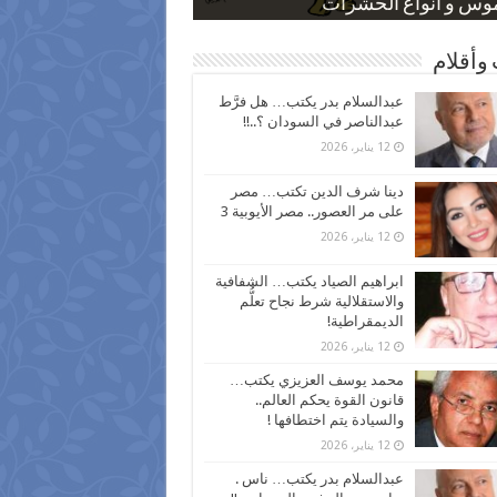
 كاركاتيرية
 كاركاتيرية
موس و أنواع الحشرات
ظفين بعد ارتفاع الأسعار
اع نسبة الطلاق في مصر
وأقلام
عبدالسلام بدر يكتب… هل فرَّط
عبدالناصر في السودان ؟..!!
12 يناير، 2026
دينا شرف الدين تكتب… مصر
على مر العصور.. مصر الأيوبية 3
12 يناير، 2026
ابراهيم الصياد يكتب… الشفافية
والاستقلالية شرط نجاح تعلُّم
الديمقراطية!
12 يناير، 2026
محمد يوسف العزيزي يكتب…
قانون القوة يحكم العالم..
والسيادة يتم اختطافها !
12 يناير، 2026
عبدالسلام بدر يكتب… ناس .