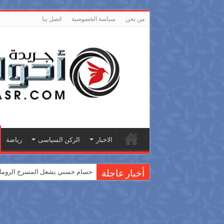
من نحن
سياسة الخصوصية
اتصل بنا
الاخبار
الركن السياسى
رياضة
حسام حسني يشعل المسرح الروماني
أخبار عاجلة