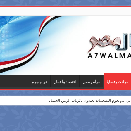
حوادث وقضايا
مرأة وطفل
اقتصاد وأعمال
فن ونجوم
 …ونجوم التسعينات يعيدون ذكريات الزمن الجميل