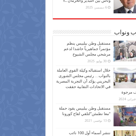
وناس بين التبذير والحرمان ..!!
6 ديسمبر، 2025
ب ونواب
مستقبل وطن ببلبيس ينظم
مؤتمراً جماهيرياً حاشدا لدعم
مرشحي مجلس الشيوخ
30 يوليو، 2025
خلال استقباله وكيلة القوي العاملة
بالنواب… رئيس مجلس الشورى
البحريني يؤكد أن التجربة المصرية
في الاتحادات النقابية حققت
ف مرجوة
مستقبل وطن ببلبيس يقود حملة
“معا نطمئن”لتلقي لقاح كورونا
13 نوفمبر، 2021
ننشر أسماء أول 100 نائب