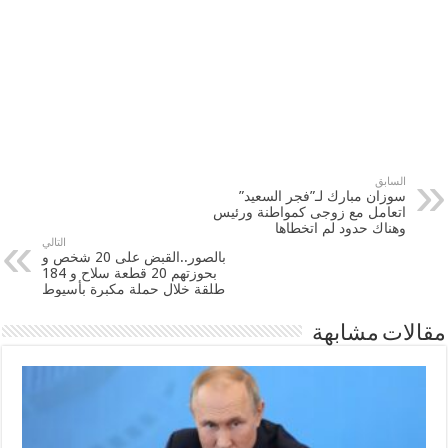
السابق
سوزان مبارك لـ”فجر السعيد”
اتعامل مع زوجى كمواطنة ورئيس
وهناك حدود لم اتخطاها
التالي
بالصور..القبض على 20 شخص و
بحوزتهم 20 قطعة سلاح و 184
طلقة خلال حملة مكبرة بأسيوط
مقالات مشابهة