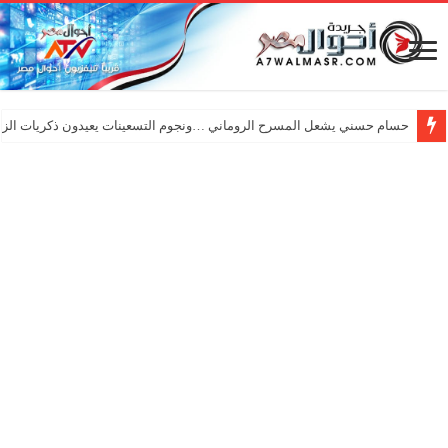
حسام حسني يشعل المسرح الروماني …ونجوم التسعينات يعيدون ذكريات الزم