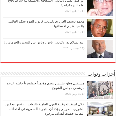
ابراهيم الصياد يكتب… الشفافية والاستقلالية شرط نجاح
تعلُّم الديمقراطية!
12 يناير، 2026
محمد يوسف العزيزي يكتب… قانون القوة يحكم العالم..
والسيادة يتم اختطافها !
12 يناير، 2026
عبدالسلام بدر يكتب… ناس . وناس بين التبذير والحرمان ..!!
6 ديسمبر، 2025
أحزاب ونواب
مستقبل وطن ببلبيس ينظم مؤتمراً جماهيرياً حاشدا لدعم
مرشحي مجلس الشيوخ
30 يوليو، 2025
خلال استقباله وكيلة القوي العاملة بالنواب… رئيس مجلس
الشورى البحريني يؤكد أن التجربة المصرية في الاتحادات
النقابية حققت أهداف مرجوة