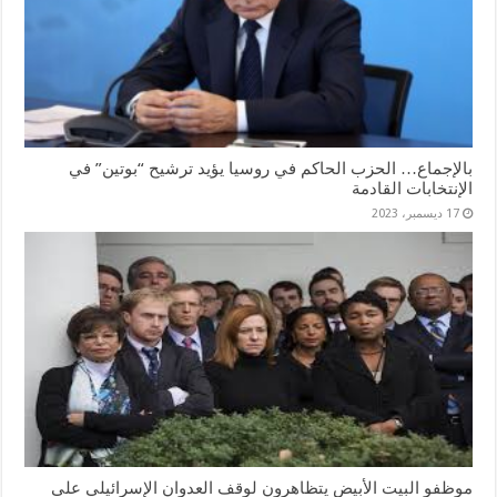
بالإجماع… الحزب الحاكم في روسيا يؤيد ترشيح “بوتين” في
الإنتخابات القادمة
17 ديسمبر، 2023
موظفو البيت الأبيض يتظاهرون لوقف العدوان الإسرائيلي على