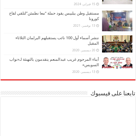
15 فبراير، 2024
مستقبل وطن ببلبيس يقود حملة “معا نطمئن”لتلقي لقاح
كورونا
13 نوفمبر، 2021
ننشر أسماء أول 100 نائب يستقبلهم البرلمان الثلاثاء
المقبل
20 ديسمبر، 2020
أبناء المرحوم غريب عبدالمنعم يتقدمون بالتهنئة لـ«نواب
السويس»
13 ديسمبر، 2020
تابعنا على فيسبوك