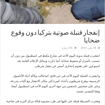
إنفجار قنبلة صوتية بتركيا دون وقوع
ضحايا
18 يناير، 2015
216 زيارة
انفجرت قنبلة يدوية اليوم الأحد فى شارع مكتظ فى اسطنبول من دون أن
تتسبب بأضرار أو سقوط ضحايا، كما ذكرت وسائل الإعلام العامة بعد
اسبوعين على هجوم إنتحارى أسفر عن مقتل شرطى.
وانفجرت القنبلة اليوم الأحد فى حى فاتح، كما قالت وكالة أنباء الأناضول
الرسمية، وهرع شرطيون بأعداد كبيرة إلى مكان الانفجار مع آليات مدرعة،
وعثر على شحنتين ناسفتين من جهة أخرى اليوم الأحد فى اسطنبول أيضا،
وفقا للمصدر نفسه.
وفجرت الشرطة قنبلة عثر عليها فى طرد مشبوه قبالة مركز البريد فى ضاحية