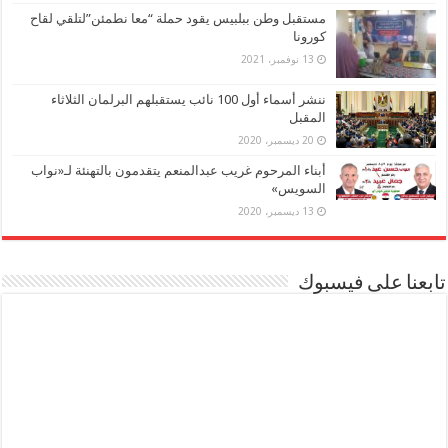
مستقبل وطن ببلبيس يقود حملة “معا نطمئن”لتلقي لقاح
كورونا
13 نوفمبر، 2021
ننشر أسماء أول 100 نائب يستقبلهم البرلمان الثلاثاء
المقبل
20 ديسمبر، 2020
أبناء المرحوم غريب عبدالمنعم يتقدمون بالتهنئة لـ«نواب
السويس»
13 ديسمبر، 2020
تابعنا على فيسبوك