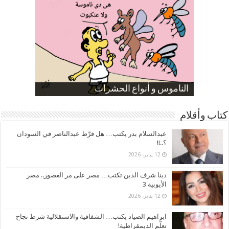
صورة كاركاتيرية
صورة كاركاتيرية
الناموس و أنواع الحشرات
الموظفين بعد ارتفاع الأسعار
ارتفاع نسبة الطلاق في مصر
كتاب وأقلام
عبدالسلام بدر يكتب… هل فرَّط عبدالناصر في السودان
؟..!!
12 يناير، 2026
دينا شرف الدين تكتب… مصر على مر العصور.. مصر
الأيوبية 3
12 يناير، 2026
ابراهيم الصياد يكتب… الشفافية والاستقلالية شرط نجاح
تعلُّم الديمقراطية!