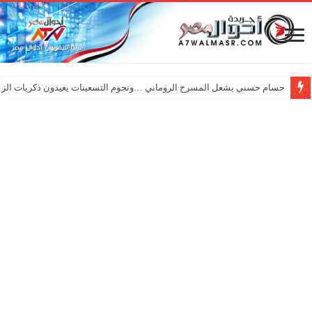
حسام حسني يشعل المسرح الروماني …ونجوم التسعينات يعيدون ذكريات الزم