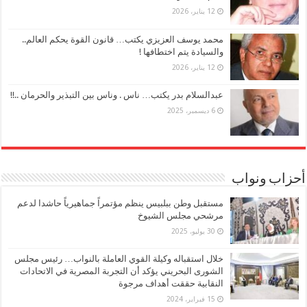
12 يناير، 2026
محمد يوسف العزيزي يكتب… قانون القوة يحكم العالم..
والسيادة يتم اختطافها !
12 يناير، 2026
عبدالسلام بدر يكتب… ناس . وناس بين التبذير والحرمان ..!!
6 ديسمبر، 2025
أحزاب ونواب
مستقبل وطن ببلبيس ينظم مؤتمراً جماهيرياً حاشدا لدعم
مرشحي مجلس الشيوخ
30 يوليو، 2025
خلال استقباله وكيلة القوي العاملة بالنواب… رئيس مجلس
الشورى البحريني يؤكد أن التجربة المصرية في الاتحادات
النقابية حققت أهداف مرجوة
15 فبراير، 2024