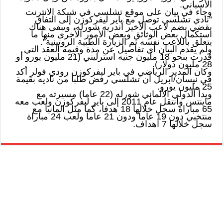
الأسباني.
وجاء في بيان على موقع تشلسي في شبكة الانترنت
“نادي تشلسي توصل مع باير ليفركوزن إلى التفاق
بقضي بضم لاعب الأخير آندريه شورله، ويبقى هناك
استكمال بعض الوثائق وبعض الأمور الأخرى منها ما
يتعلق باللاعب نفسه ثم الزيارة الطبية الروتينية”.
ولم يقدم البيان أي تفاصيل عن مدة وقيمة العقد التي
قدرت بنحو 18 مليون جنيه استرليني (21 مليون يورو أو
28 مليون دولار).
وكان المدير الرياضي في باير ليفركوزن رودي فولر أكد
في نيسان/ابريل أن تشلسي رفض طلبا من ناديه بقيمة
25 مليون يورو.
وبدأ الدولي الألماني شورله (22 عاما) مسيرته مع
ماينتس وانتقل عام 2011 إلى باير ليفركوزن ولعب معه
65 مباراة سجل خلالها 18 هدفا، كما مثل المانيا مع
منتخبي دون 19 عاما ودون 21 عاما ولعب 24 مباراة
سجل خلالها 7 اهداف.