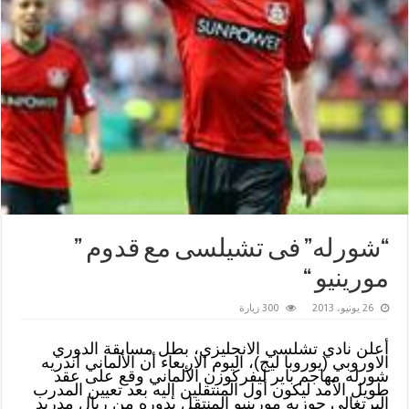
“شورله” فى تشيلسى مع قدوم ”
مورينيو “
26 يونيو، 2013
300 زيارة
أعلن نادي تشلسي الانجليزي، بطل مسابقة الدوري
الاوروبي (يوروبا ليج)، اليوم الاربعاء أن الألماني آندريه
شورله مهاجم باير ليفركوزن الألماني وقع على عقد
طويل الأمد ليكون أول المنتقلين إليه بعد تعيين المدرب
البرتغالي جوزيه مورينيو المنتقل بدوره من ريال مدريد