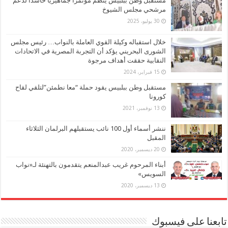
مستقبل وطن ببلبيس ينظم مؤتمراً جماهيرياً حاشدا لدعم
مرشحي مجلس الشيوخ
30 يوليو، 2025
خلال استقباله وكيلة القوي العاملة بالنواب… رئيس مجلس
الشورى البحريني يؤكد أن التجربة المصرية في الاتحادات
النقابية حققت أهداف مرجوة
15 فبراير، 2024
مستقبل وطن ببلبيس يقود حملة “معا نطمئن”لتلقي لقاح
كورونا
13 نوفمبر، 2021
ننشر أسماء أول 100 نائب يستقبلهم البرلمان الثلاثاء
المقبل
20 ديسمبر، 2020
أبناء المرحوم غريب عبدالمنعم يتقدمون بالتهنئة لـ«نواب
السويس»
13 ديسمبر، 2020
تابعنا على فيسبوك