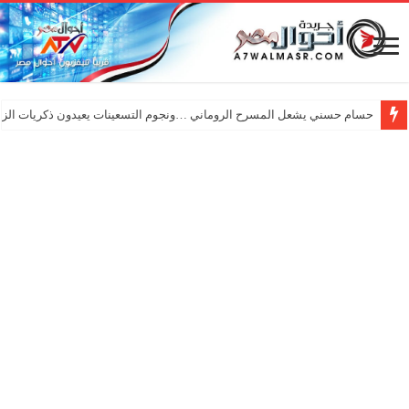
حسام حسني يشعل المسرح الروماني …ونجوم التسعينات يعيدون ذكريات الزم