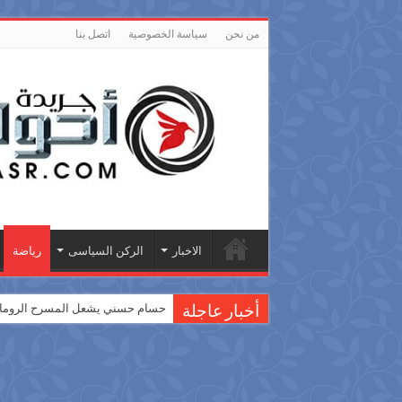
من نحن
سياسة الخصوصية
اتصل بنا
الاخبار
الركن السياسى
رياضة
حسام حسني يشعل المسرح الروماني
أخبار عاجلة