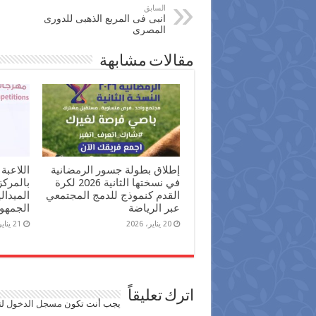
السابق
انبى فى المربع الذهبى للدورى
المصرى
مقالات مشابهة
إطلاق بطولة جسور الرمضانية
اللاعبة
في نسختها الثانية 2026 لكرة
بالمرك
القدم كنموذج للدمج المجتمعي
الميدال
عبر الرياضة
الجمهور
20 يناير، 2026
21 يناير، 2025
اترك تعليقاً
يجب أنت تكون
مسجل الدخول
لت