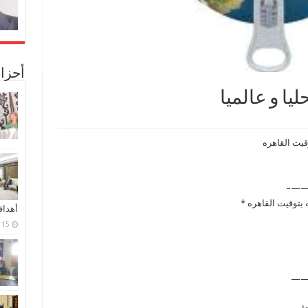
أحزا
يا و عالميا
قيت القاهره
——
أهدا
15 فبراير، 2024
—