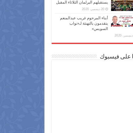
يستقبلهم البرلمان الثلاثاء المقبل
20 ديسمبر، 2020
أبناء المرحوم غريب عبدالمنعم
يتقدمون بالتهنئة لـ«نواب
السويس»
ا على فيسبوك