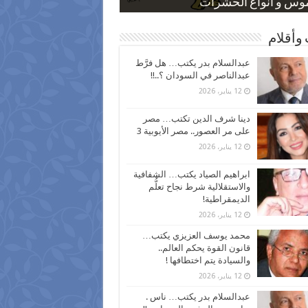
 كاركاتيرية
 كاركاتيرية
موس و أنواع الحشرات
ظفين بعد ارتفاع الأسعار
اع نسبة الطلاق في مصر
وأقلام
عبدالسلام بدر يكتب… هل فرَّط
عبدالناصر في السودان ؟..!!
12 يناير، 2026
دينا شرف الدين تكتب… مصر
على مر العصور.. مصر الأيوبية 3
12 يناير، 2026
ابراهيم الصياد يكتب… الشفافية
والاستقلالية شرط نجاح تعلُّم
الديمقراطية!
12 يناير، 2026
محمد يوسف العزيزي يكتب…
قانون القوة يحكم العالم..
والسيادة يتم اختطافها !
12 يناير، 2026
عبدالسلام بدر يكتب… ناس .