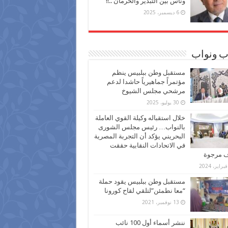
وناس بين التبذير والحرمان ..!!
6 ديسمبر، 2025
ب ونواب
مستقبل وطن ببلبيس ينظم
مؤتمراً جماهيرياً حاشدا لدعم
مرشحي مجلس الشيوخ
30 يوليو، 2025
خلال استقباله وكيلة القوي العاملة
بالنواب… رئيس مجلس الشورى
البحريني يؤكد أن التجربة المصرية
في الاتحادات النقابية حققت
ف مرجوة
مستقبل وطن ببلبيس يقود حملة
“معا نطمئن”لتلقي لقاح كورونا
13 نوفمبر، 2021
ننشر أسماء أول 100 نائب