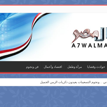
حوادث وقضايا
مرأة وطفل
اقتصاد وأعمال
فن ونجوم
 …ونجوم التسعينات يعيدون ذكريات الزمن الجميل