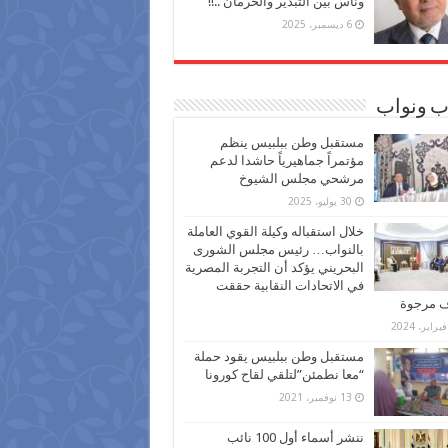
وناس بين التبذير والحرمان ..!!
6 ديسمبر، 2025
ب ونواب
مستقبل وطن ببلبيس ينظم
مؤتمراً جماهيرياً حاشدا لدعم
مرشحي مجلس الشيوخ
30 يوليو، 2025
خلال استقباله وكيلة القوي العاملة
بالنواب… رئيس مجلس الشورى
البحريني يؤكد أن التجربة المصرية
في الاتحادات النقابية حققت
ف مرجوة
مستقبل وطن ببلبيس يقود حملة
“معا نطمئن”لتلقي لقاح كورونا
13 نوفمبر، 2021
ننشر أسماء أول 100 نائب