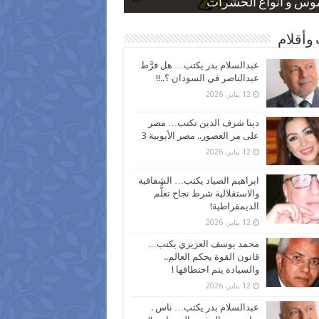
 كاركاتيرية
 كاركاتيرية
موس و أنواع الحشرات
ظفين بعد ارتفاع الأسعار
اع نسبة الطلاق في مصر
وأقلام
عبدالسلام بدر يكتب… هل فرَّط
عبدالناصر في السودان ؟..!!
12 يناير، 2026
دينا شرف الدين تكتب… مصر
على مر العصور.. مصر الأيوبية 3
12 يناير، 2026
ابراهيم الصياد يكتب… الشفافية
والاستقلالية شرط نجاح تعلُّم
الديمقراطية!
12 يناير، 2026
محمد يوسف العزيزي يكتب…
قانون القوة يحكم العالم..
والسيادة يتم اختطافها !
12 يناير، 2026
عبدالسلام بدر يكتب… ناس .