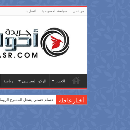
من نحن
سياسة الخصوصية
اتصل بنا
الاخبار
الركن السياسى
رياضة
حسام حسني يشعل المسرح الروماني
أخبار عاجلة