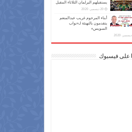
يستقبلهم البرلمان الثلاثاء المقبل
20 ديسمبر، 2020
أبناء المرحوم غريب عبدالمنعم
يتقدمون بالتهنئة لـ«نواب
السويس»
ا على فيسبوك