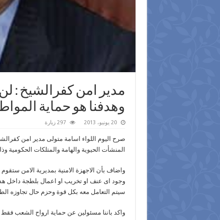
مدير امن كفرالشيخ : لن
وهدفنا هو حماية المواط
20 يونيو، 2013
297 زيارة
صرح اليوم اللواء اسامة متولى مدير امن كفرالشيخ ب
المنشأت الحيوية والهامة والمتلكات الحكومية وذ
واضاف بأن الاجهزة الامنية بمديرية الامن ستقوم
وجود اى عنف او تخريب او اعمال بلطجة داخل هذ
سيتم التعامل معه بكل قوة وحزم حال تجاوزه الط
واكد باننا مسئولين عن حماية ارواح الشعب فقط