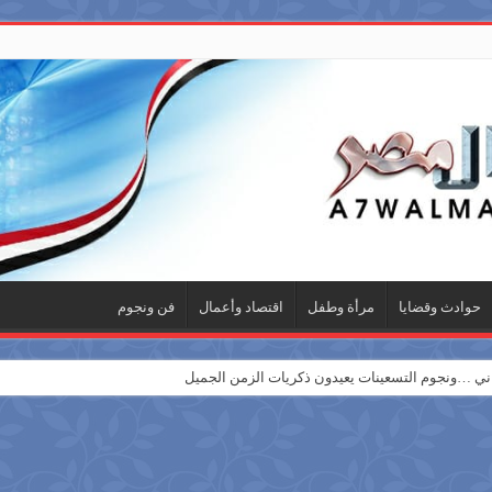
حوادث وقضايا
مرأة وطفل
اقتصاد وأعمال
فن ونجوم
 …ونجوم التسعينات يعيدون ذكريات الزمن الجميل