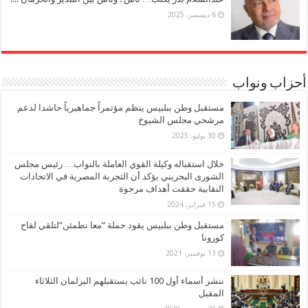
6 ديسمبر، 2025
أحزاب ونواب
مستقبل وطن ببلبيس ينظم مؤتمراً جماهيرياً حاشدا لدعم
مرشحي مجلس الشيوخ
30 يوليو، 2025
خلال استقباله وكيلة القوي العاملة بالنواب… رئيس مجلس
الشورى البحريني يؤكد أن التجربة المصرية في الاتحادات
النقابية حققت أهداف مرجوة
15 فبراير، 2024
مستقبل وطن ببلبيس يقود حملة “معا نطمئن”لتلقي لقاح
كورونا
13 نوفمبر، 2021
ننشر أسماء أول 100 نائب يستقبلهم البرلمان الثلاثاء
المقبل