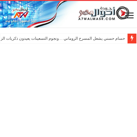
حسام حسني يشعل المسرح الروماني …ونجوم التسعينات يعيدون ذكريات الزم