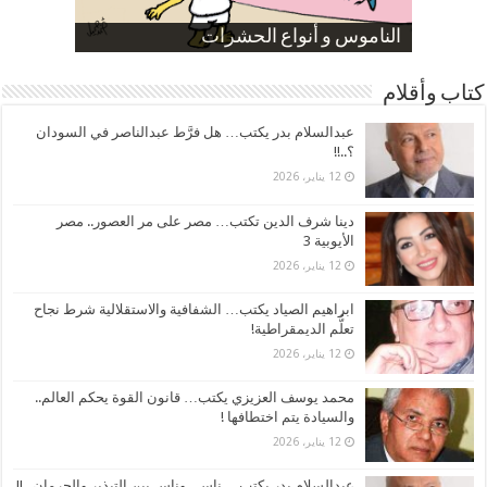
صورة كاركاتيرية
صورة كاركاتيرية
الناموس و أنواع الحشرات
الموظفين بعد ارتفاع الأسعار
ارتفاع نسبة الطلاق في مصر
كتاب وأقلام
عبدالسلام بدر يكتب… هل فرَّط عبدالناصر في السودان
؟..!!
12 يناير، 2026
دينا شرف الدين تكتب… مصر على مر العصور.. مصر
الأيوبية 3
12 يناير، 2026
ابراهيم الصياد يكتب… الشفافية والاستقلالية شرط نجاح
تعلُّم الديمقراطية!
12 يناير، 2026
محمد يوسف العزيزي يكتب… قانون القوة يحكم العالم..
والسيادة يتم اختطافها !
12 يناير، 2026
عبدالسلام بدر يكتب… ناس . وناس بين التبذير والحرمان ..!!