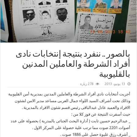
بالصور .. ننفرد بنتيجة إنتخابات نادى
أفراد الشرطة والعاملين المدنين
بالقليوبية
13 يونيو، 2013
278 زيارة
أجريت أنتخابات نادى أفراد الشرطة والعاملين المدنين بمديرية أمن القليوبية
وذالك تحت أشراف السيد اللواء جمال العربى مساعد مدير الامن لشئون
الافراد والعميد عادل عبدالباقى رئيس قسم شئون الافراد بالمديرية .
حيث أسفرت النتيجة عن فوز كلا من :
_ عبدالرحيم حسين ثابت ( أدارة البحث الجنائى بالمدرية ) بحصولة على عدد
أصوات 2201 صوت مما ترتب علية حصولة على المركز الاول .
_ أشرف رزق عليوة حصل على 1886 صوت .