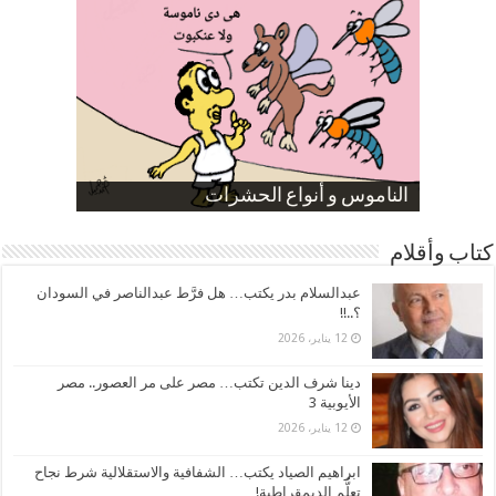
صورة كاركاتيرية
صورة كاركاتيرية
الناموس و أنواع الحشرات
الموظفين بعد ارتفاع الأسعار
ارتفاع نسبة الطلاق في مصر
كتاب وأقلام
عبدالسلام بدر يكتب… هل فرَّط عبدالناصر في السودان
؟..!!
12 يناير، 2026
دينا شرف الدين تكتب… مصر على مر العصور.. مصر
الأيوبية 3
12 يناير، 2026
ابراهيم الصياد يكتب… الشفافية والاستقلالية شرط نجاح
تعلُّم الديمقراطية!