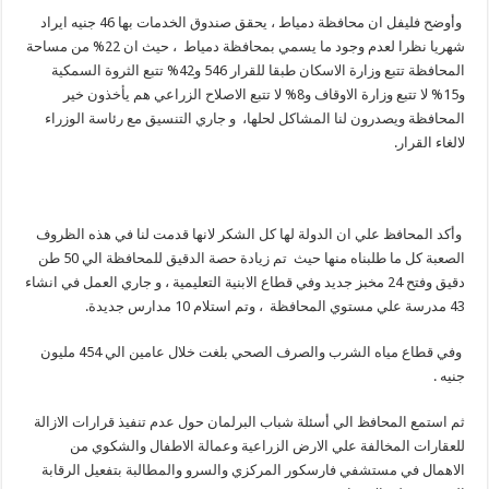
وأوضح فليفل ان محافظة دمياط ، يحقق صندوق الخدمات بها 46 جنيه ايراد
شهريا نظرا لعدم وجود ما يسمي بمحافظة دمياط ، حيث ان 22% من مساحة
المحافظة تتبع وزارة الاسكان طبقا للقرار 546 و42% تتبع الثروة السمكية
و15% لا تتبع وزارة الاوقاف و8% لا تتبع الاصلاح الزراعي هم يأخذون خير
المحافظة ويصدرون لنا المشاكل لحلها، و جاري التنسيق مع رئاسة الوزراء
لالغاء القرار.
وأكد المحافظ علي ان الدولة لها كل الشكر لانها قدمت لنا في هذه الظروف
الصعبة كل ما طلبناه منها حيث تم زيادة حصة الدقيق للمحافظة الي 50 طن
دقيق وفتح 24 مخبز جديد وفي قطاع الابنية التعليمية ، و جاري العمل في انشاء
43 مدرسة علي مستوي المحافظة ، وتم استلام 10 مدارس جديدة.
وفي قطاع مياه الشرب والصرف الصحي بلغت خلال عامين الي 454 مليون
جنيه .
ثم استمع المحافظ الي أسئلة شباب البرلمان حول عدم تنفيذ قرارات الازالة
للعقارات المخالفة علي الارض الزراعية وعمالة الاطفال والشكوي من
الاهمال في مستشفي فارسكور المركزي والسرو والمطالبة بتفعيل الرقابة