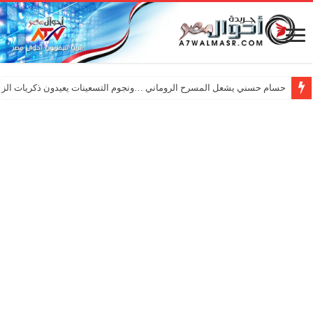
حسام حسني يشعل المسرح الروماني …ونجوم التسعينات يعيدون ذكريات الزم