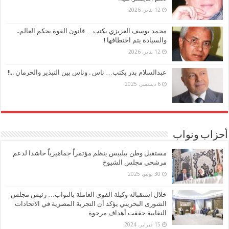
12 يناير، 2026
محمد يوسف العزيزي يكتب… قانون القوة يحكم العالم..
والسيادة يتم اختطافها !
12 يناير، 2026
عبدالسلام بدر يكتب… ناس . وناس بين التبذير والحرمان ..!!
6 ديسمبر، 2025
أحزاب ونواب
مستقبل وطن ببلبيس ينظم مؤتمراً جماهيرياً حاشدا لدعم
مرشحي مجلس الشيوخ
30 يوليو، 2025
خلال استقباله وكيلة القوي العاملة بالنواب… رئيس مجلس
الشورى البحريني يؤكد أن التجربة المصرية في الاتحادات
النقابية حققت أهداف مرجوة
15 فبراير، 2024