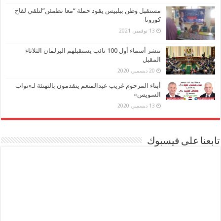
مستقبل وطن ببلبيس يقود حملة “معا نطمئن”لتلقي لقاح
كورونا
13 نوفمبر، 2021
ننشر أسماء أول 100 نائب يستقبلهم البرلمان الثلاثاء
المقبل
20 ديسمبر، 2020
أبناء المرحوم غريب عبدالمنعم يتقدمون بالتهنئة لـ«نواب
السويس»
13 ديسمبر، 2020
تابعنا على فيسبوك