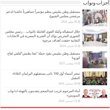
أحزاب ونواب
مستقبل وطن ببلبيس ينظم مؤتمراً جماهيرياً حاشدا لدعم
مرشحي مجلس الشيوخ
30 يوليو، 2025
خلال استقباله وكيلة القوي العاملة بالنواب… رئيس مجلس
الشورى البحريني يؤكد أن التجربة المصرية في الاتحادات
النقابية حققت أهداف مرجوة
15 فبراير، 2024
مستقبل وطن ببلبيس يقود حملة “معا نطمئن”لتلقي لقاح
كورونا
13 نوفمبر، 2021
ننشر أسماء أول 100 نائب يستقبلهم البرلمان الثلاثاء
المقبل
20 ديسمبر، 2020
أبناء المرحوم غريب عبدالمنعم يتقدمون بالتهنئة لـ«نواب
السويس»
13 ديسمبر، 2020