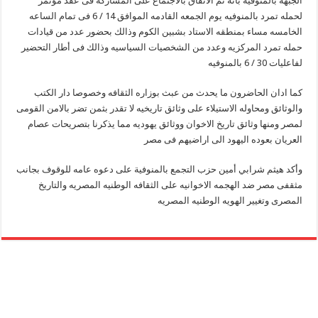
الجبهه بالمنوفيه بانه تم الاتفاق بالاجتماع على المشاركه فى عقد مؤتمر
لحمله تمرد بالمنوفيه يوم الجمعه القادمه الموافق 14 / 6 فى تمام الساعه
الخامسه مساء بمنطقه الاستاد بشبين الكوم وذالك بحضور عدد من قيادات
حمله تمرد المركزيه وعدد من الشخصيات السياسيه وذالك فى أطار التحضير
لفاعليات 30 / 6 بالمنوفيه
كما ادان الحاضرون ما يحدث من عبث بوزاره الثقافه وخصوصا دار الكتب
والوثائق ومحاوله الاستيلاء على وثائق تاريخيه لا تقدر بثمن تضر بالامن القومى
لمصر ومنها وثائق تاريخ الاخوان ووثائق يهوديه مما يذكرنا بتصريحات عصام
العريان بعوده اليهود الى اراضيهم فى مصر
وأكد هيثم شرابي أمين حزب التجمع بالمنوفية على دعوه عامه للوقوف بجانب
مثقفى مصر ضد الهجمه الاخوانيه على الثقافه الوطنيه المصريه والتاريخ
المصرى وتغيير الهويه الوطنيه المصريه