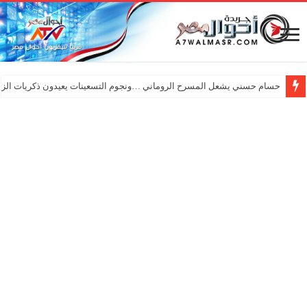
حسام حسني يشعل المسرح الروماني …ونجوم التسعينات يعيدون ذكريات الزم