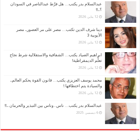
عبدالسلام بدر يكتب… هل فرَّط عبدالناصر في السودان
؟..!!
12 يناير، 2026
دينا شرف الدين تكتب… مصر على مر العصور.. مصر
الأيوبية 3
12 يناير، 2026
ابراهيم الصياد يكتب… الشفافية والاستقلالية شرط نجاح
تعلُّم الديمقراطية!
12 يناير، 2026
محمد يوسف العزيزي يكتب… قانون القوة يحكم العالم..
والسيادة يتم اختطافها !
12 يناير، 2026
عبدالسلام بدر يكتب… ناس . وناس بين التبذير والحرمان ..!!
6 ديسمبر، 2025