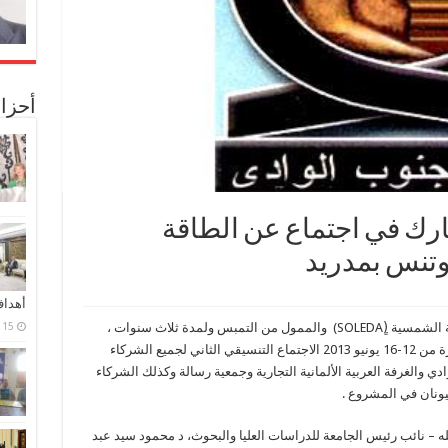
أحزا
رك في اجتماع عن الطاقة
وتنس بمدريد
أهدا
في إطار أنشطة مشروع إنشاء دبلومه في الطاقة الشمسية (ٍSOLEDA) والممول من التمبس ولمدة ثلاث سنوات ،
15 فبراير، 2024
يعقد بجامعة كومبلوتنس بمدريد- أسبانيا في الفترة من 12-16 يونيو 2013 الاجتماع التنسيقي الثاني لجميع الشركاء
ي والغرفة العربية الألمانية التجارية وجمعية رسالة وكذلك الشركاء
اليونان في المشروع .
ه – نائب رئيس الجامعة للدراسات العليا والبحوث، د محمود سيد عبد