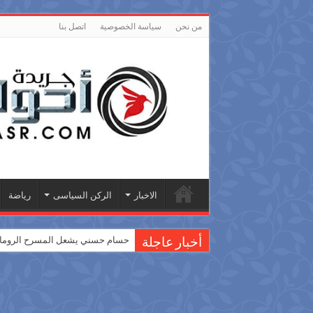
من نحن
سياسة الخصوصية
اتصل بنا
الاخبار
الركن السياسى
رياضة
حسام حسني يشعل المسرح الروماني
أخبار عاجلة