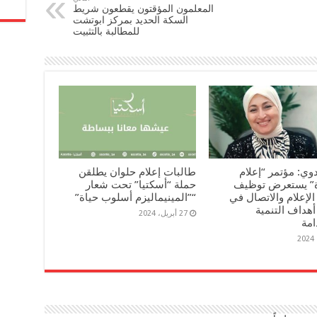
المعلمون المؤقتون يقطعون شريط
السكة الحديد بمركز ابوتشت
للمطالبة بالتثبيت
بدوي: مؤتمر “إعلام
طالبات إعلام حلوان يطلقن
ة” يستعرض توظيف
حملة “أسكتيا” تحت شعار
الإعلام والاتصال في
“”المينيماليزم أسلوب حياة”
هداف التنمية
27 أبريل، 2024
امة