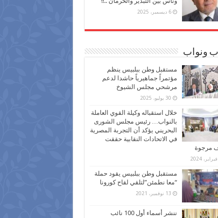
وناس بين التبذير والحرمان ..!!
6 ديسمبر، 2025
ب ونواب
مستقبل وطن ببلبيس ينظم
مؤتمراً جماهيرياً حاشدا لدعم
مرشحي مجلس الشيوخ
30 يوليو، 2025
خلال استقباله وكيلة القوي العاملة
بالنواب… رئيس مجلس الشورى
البحريني يؤكد أن التجربة المصرية
في الاتحادات النقابية حققت
ف مرجوة
مستقبل وطن ببلبيس يقود حملة
“معا نطمئن”لتلقي لقاح كورونا
13 نوفمبر، 2021
ننشر أسماء أول 100 نائب