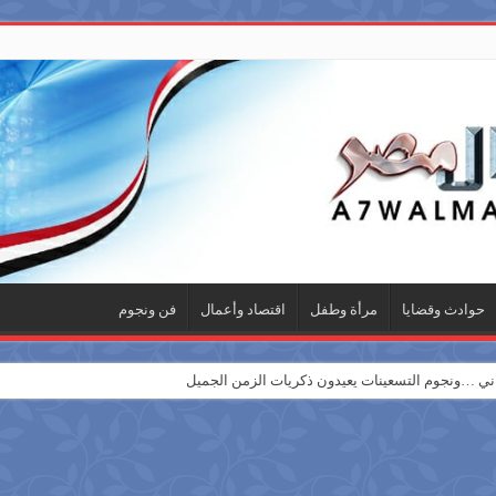
حوادث وقضايا
مرأة وطفل
اقتصاد وأعمال
فن ونجوم
 …ونجوم التسعينات يعيدون ذكريات الزمن الجميل