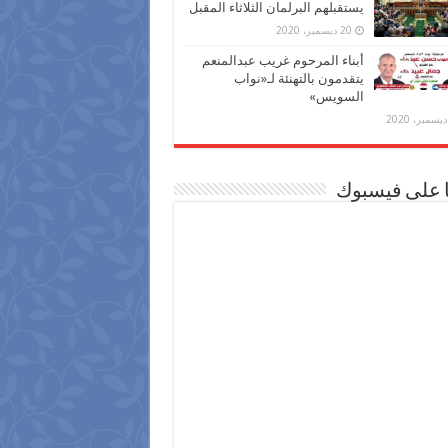
يستقبلهم البرلمان الثلاثاء المقبل
20 ديسمبر، 2020
أبناء المرحوم غريب عبدالمنعم
يتقدمون بالتهنئة لـ«نواب
السويس»
ا على فيسبوك