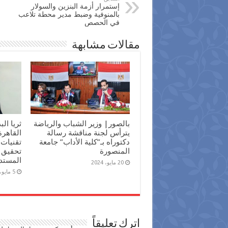
إستمرار أزمة البنزين والسولار
بالمنوفية وضبط مدير محطة تلاعب
في الحصص
مقالات مشابهة
بالصور| وزير الشباب والرياضة
ثريا ال
يترأس لجنة مناقشة رسالة
القاهر
دكتوراه بـ”كلية الأداب” جامعة
تقنيات 
المنصورة
تحقيق أ
المستد
20 مايو، 2024
5 مايو، 2024
اترك تعليقاً