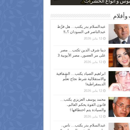
 كاركاتيرية
 كاركاتيرية
موس و أنواع الحشرات
ظفين بعد ارتفاع الأسعار
اع نسبة الطلاق في مصر
وأقلام
عبدالسلام بدر يكتب… هل فرَّط
عبدالناصر في السودان ؟..!!
12 يناير، 2026
دينا شرف الدين تكتب… مصر
على مر العصور.. مصر الأيوبية 3
12 يناير، 2026
ابراهيم الصياد يكتب… الشفافية
والاستقلالية شرط نجاح تعلُّم
الديمقراطية!
12 يناير، 2026
محمد يوسف العزيزي يكتب…
قانون القوة يحكم العالم..
والسيادة يتم اختطافها !
12 يناير، 2026
عبدالسلام بدر يكتب… ناس .