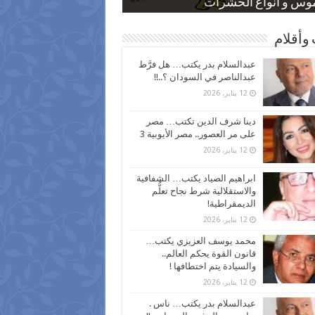
 كاركاتيرية
 كاركاتيرية
موس و أنواع الحشرات
ظفين بعد ارتفاع الأسعار
اع نسبة الطلاق في مصر
وأقلام
عبدالسلام بدر يكتب… هل فرَّط
عبدالناصر في السودان ؟..!!
12 يناير، 2026
دينا شرف الدين تكتب… مصر
على مر العصور.. مصر الأيوبية 3
12 يناير، 2026
ابراهيم الصياد يكتب… الشفافية
والاستقلالية شرط نجاح تعلُّم
الديمقراطية!
12 يناير، 2026
محمد يوسف العزيزي يكتب…
قانون القوة يحكم العالم..
والسيادة يتم اختطافها !
12 يناير، 2026
عبدالسلام بدر يكتب… ناس .