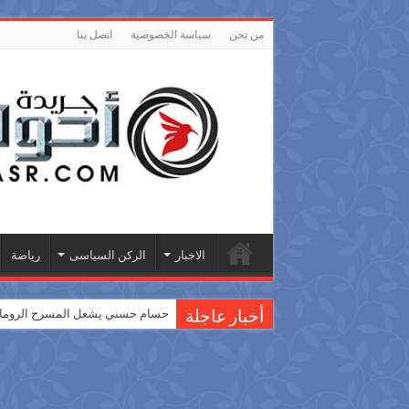
من نحن
سياسة الخصوصية
اتصل بنا
الاخبار
الركن السياسى
رياضة
حسام حسني يشعل المسرح الروماني
أخبار عاجلة