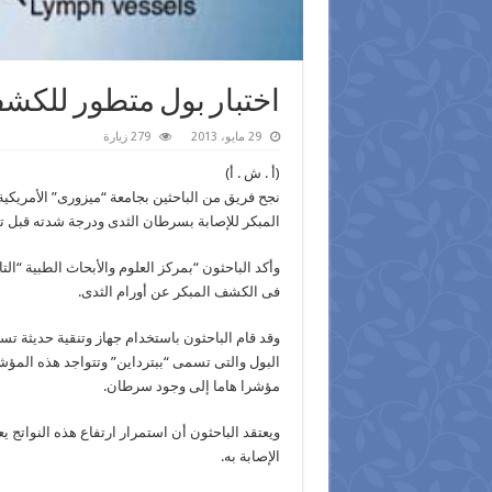
اختبار بول متطور للكش
29 مايو، 2013
279 زيارة
(أ . ش . أ)
نجح فريق من الباحثين بجامعة “ميزورى” الأمريكي
المبكر للإصابة بسرطان الثدى ودرجة شدته قبل 
وأكد الباحثون “بمركز العلوم والأبحاث الطبية “التا
فى الكشف المبكر عن أورام الثدى.
وقد قام الباحثون باستخدام جهاز وتنقية حديثة
البول والتى تسمى “ببترداين” وتتواجد هذه المؤشر
مؤشرا هاما إلى وجود سرطان.
ويعتقد الباحثون أن استمرار ارتفاع هذه النواتج ي
الإصابة به.