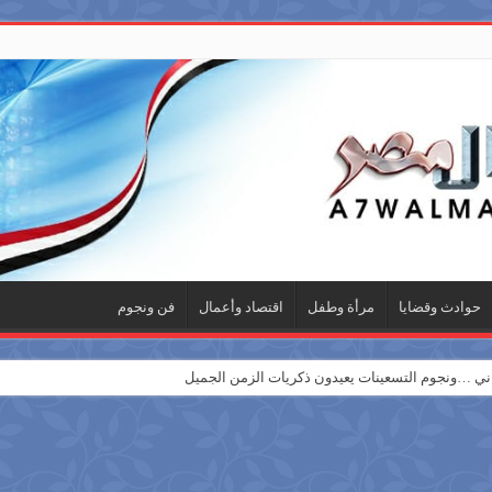
حوادث وقضايا
مرأة وطفل
اقتصاد وأعمال
فن ونجوم
 …ونجوم التسعينات يعيدون ذكريات الزمن الجميل