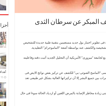
ف المبكر عن سرطان الثدى
أحزا
ة فى تطوير اختبار بول جديد مستعينين بتقنية طبية جديدة للتشخيص
تشخيصه والكشف عنه بواسطة أشعة “الماموجرام” التقليدية.
بع لجامعة “ميزورى” الأمريكية أن التحليل الجديد أثبت دقته وفاعليته
أهدا
 تسمى “الماسح الضوئى-بى” للكشف عن تركيز بعض نواتج الايض فى
15 فبراير، 2024
ات بين جميع البشر إلا أن تركيزاتها العالية بشكل غير طبيعى تعد
عنى زيادة مخاطر الإصابة بالمرض اللعين أو ازدياد الحالة سوءا فى حال