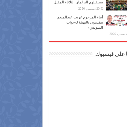
يستقبلهم البرلمان الثلاثاء المقبل
20 ديسمبر، 2020
أبناء المرحوم غريب عبدالمنعم
يتقدمون بالتهنئة لـ«نواب
السويس»
ا على فيسبوك