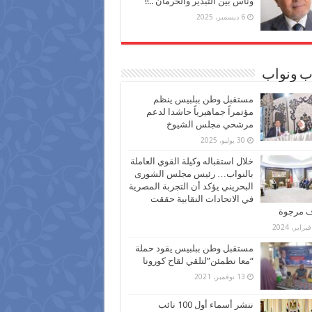
وناس بين التبذير والحرمان ..!!
6 ديسمبر، 2025
ب ونواب
مستقبل وطن ببلبيس ينظم
مؤتمراً جماهيرياً حاشدا لدعم
مرشحي مجلس الشيوخ
30 يوليو، 2025
خلال استقباله وكيلة القوي العاملة
بالنواب… رئيس مجلس الشورى
البحريني يؤكد أن التجربة المصرية
في الاتحادات النقابية حققت
ف مرجوة
مستقبل وطن ببلبيس يقود حملة
“معا نطمئن”لتلقي لقاح كورونا
13 نوفمبر، 2021
ننشر أسماء أول 100 نائب