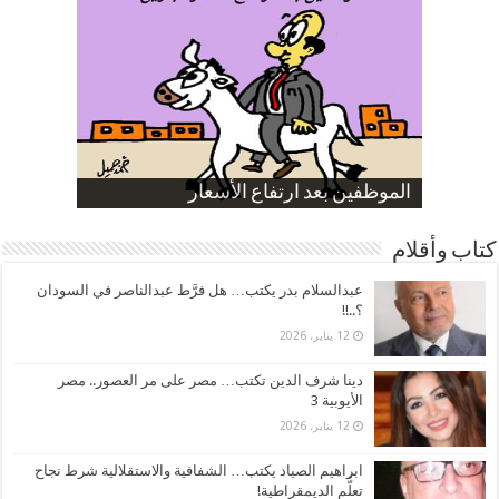
صورة كاركاتيرية
صورة كاركاتيرية
الناموس و أنواع الحشرات
الموظفين بعد ارتفاع الأسعار
ارتفاع نسبة الطلاق في مصر
كتاب وأقلام
عبدالسلام بدر يكتب… هل فرَّط عبدالناصر في السودان
؟..!!
12 يناير، 2026
دينا شرف الدين تكتب… مصر على مر العصور.. مصر
الأيوبية 3
12 يناير، 2026
ابراهيم الصياد يكتب… الشفافية والاستقلالية شرط نجاح
تعلُّم الديمقراطية!