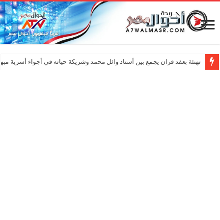
لأول مرة… أداب المنضورة تطلق نشرة أخبار بـ”الذكاء الاصطناعي”
تهنئة بعقد قران يجمع بين أستاذ وائل محمد وشريكة حياته في أجواء أسرية مبه