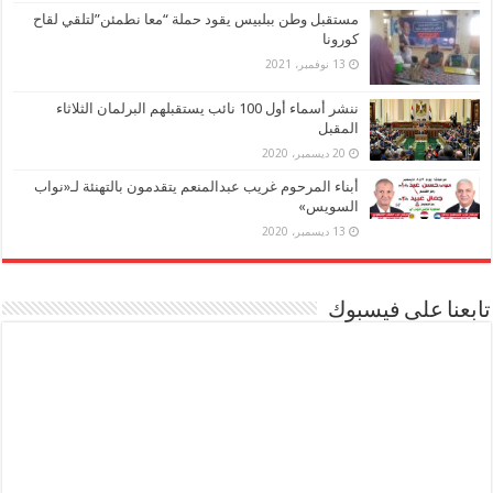
مستقبل وطن ببلبيس يقود حملة “معا نطمئن”لتلقي لقاح
كورونا
13 نوفمبر، 2021
ننشر أسماء أول 100 نائب يستقبلهم البرلمان الثلاثاء
المقبل
20 ديسمبر، 2020
أبناء المرحوم غريب عبدالمنعم يتقدمون بالتهنئة لـ«نواب
السويس»
13 ديسمبر، 2020
تابعنا على فيسبوك