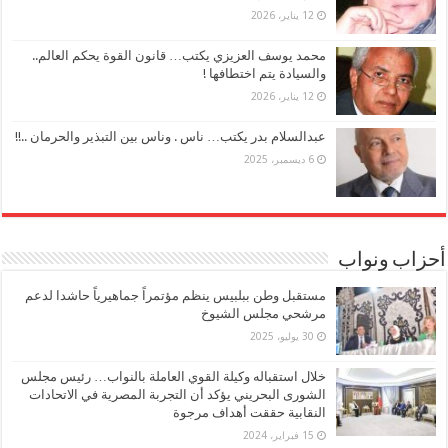
12 يناير، 2026
محمد يوسف العزيزي يكتب… قانون القوة يحكم العالم..
والسيادة يتم اختطافها !
12 يناير، 2026
عبدالسلام بدر يكتب… ناس . وناس بين التبذير والحرمان ..!!
6 ديسمبر، 2025
أحزاب ونواب
مستقبل وطن ببلبيس ينظم مؤتمراً جماهيرياً حاشدا لدعم
مرشحي مجلس الشيوخ
30 يوليو، 2025
خلال استقباله وكيلة القوي العاملة بالنواب… رئيس مجلس
الشورى البحريني يؤكد أن التجربة المصرية في الاتحادات
النقابية حققت أهداف مرجوة
15 فبراير، 2024