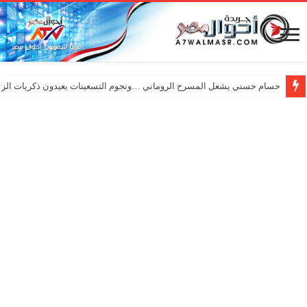
حسام حسني يشعل المسرح الروماني …ونجوم التسعينات يعيدون ذكريات الزم