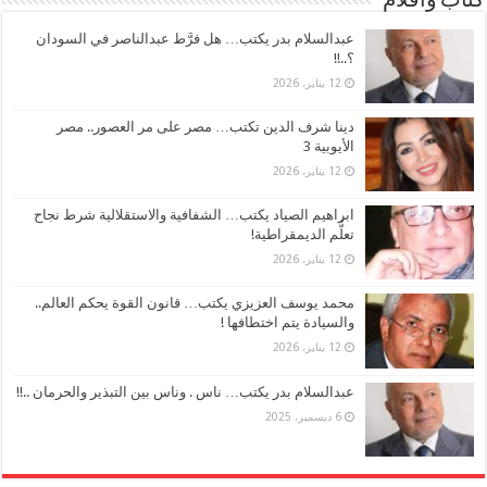
كتاب وأقلام
عبدالسلام بدر يكتب… هل فرَّط عبدالناصر في السودان
؟..!!
12 يناير، 2026
دينا شرف الدين تكتب… مصر على مر العصور.. مصر
الأيوبية 3
12 يناير، 2026
ابراهيم الصياد يكتب… الشفافية والاستقلالية شرط نجاح
تعلُّم الديمقراطية!
12 يناير، 2026
محمد يوسف العزيزي يكتب… قانون القوة يحكم العالم..
والسيادة يتم اختطافها !
12 يناير، 2026
عبدالسلام بدر يكتب… ناس . وناس بين التبذير والحرمان ..!!
6 ديسمبر، 2025