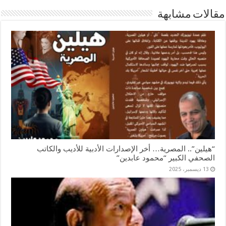
مقالات مشابهة
“هيلين”.. المصرية… أخر الإصدارات الأدبية للأديب والكاتب
الصحفي الكبير “محمود عابدين”
13 ديسمبر، 2025