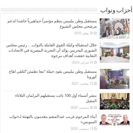
أحزاب ونواب
مستقبل وطن ببلبيس ينظم مؤتمراً جماهيرياً حاشدا لدعم
مرشحي مجلس الشيوخ
30 يوليو، 2025
خلال استقباله وكيلة القوي العاملة بالنواب… رئيس مجلس
الشورى البحريني يؤكد أن التجربة المصرية في الاتحادات
النقابية حققت أهداف مرجوة
15 فبراير، 2024
مستقبل وطن ببلبيس يقود حملة “معا نطمئن”لتلقي لقاح
كورونا
13 نوفمبر، 2021
ننشر أسماء أول 100 نائب يستقبلهم البرلمان الثلاثاء
المقبل
20 ديسمبر، 2020
أبناء المرحوم غريب عبدالمنعم يتقدمون بالتهنئة لـ«نواب
السويس»
13 ديسمبر، 2020