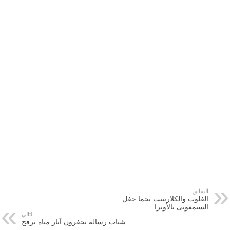
السابق
الفلوت والكلارينيت نجما حفل
السيمفونى بالأوبرا
التالي
شباب رسالة يحفرون آبار مياه برفح