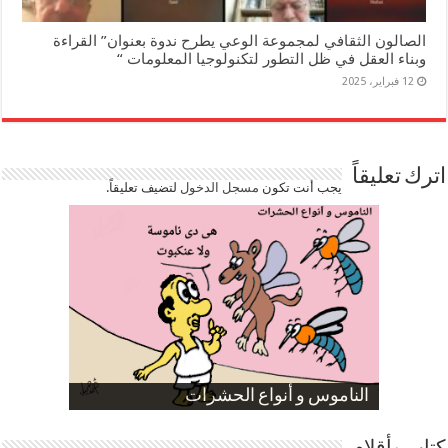
الصالون الثقافي لمجموعة الوعي يطرح ندوة بعنوان” القراءة
وبناء العقل في ظل التطور لتكنولوجيا المعلومات “
12 فبراير، 2025
اترك تعليقاً
يجب أنت تكون
مسجل الدخول
لتضيف تعليقاً.
صورة كاركاتيرية
صورة كاركاتيرية
الناموس و أنواع الحشرات
الموظفين بعد ارتفاع الأسعار
ارتفاع نسبة الطلاق في مصر