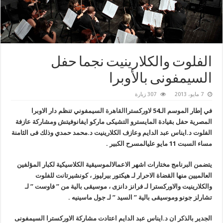
الفلوت والكلارينيت نجما حفل
السيمفونى بالأوبرا
7 مايو، 2013
307 زيارة
في إطار الموسم الـ
54
لاوركسترا
القاهرة
السيمفوني
تنظم دار الاوبرا
المصرية
حفل بقيادة المايسترو
التشيكى ماركو ايفانوفيتش
ومشاركة
عازفة
الفلوت
د.
ايناس عبد الدايم و
عازف
الكلارينيت
د.
محمد حمدي وذلك
فى الثامنة
مساء السبت 11 مايو
علي
المسرح الكبير .
يتضمن البرنامج مختارات اشهر الاعمال
الموسيقية الكلاسيكية لكبار المؤلفين
العالميين منها
القضاة الاحرار لـ هيكتور بيرليوز ، كونشيرتانت للفلوت
والكلارينيت والاوركسترا لـ فرانز دانزى ، موسيقى بالية من ” فاوست ” لـ
تشارلز جونو وموسيقى بالية ” السيد ” لـ جول ماسينيه .
الجدير بالذكر ان د.ايناس عبد الدايم اعتادت مشاركة الاوركسترا السيمفونى