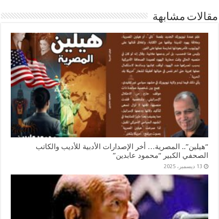
مقالات مشابهة
“هيلين”.. المصرية… أخر الإصدارات الأدبية للأديب والكاتب
الصحفي الكبير “محمود عابدين”
13 ديسمبر، 2025