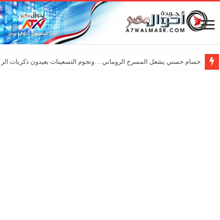
حسام حسني يشعل المسرح الروماني …ونجوم التسعينات يعيدون ذكريات الزم