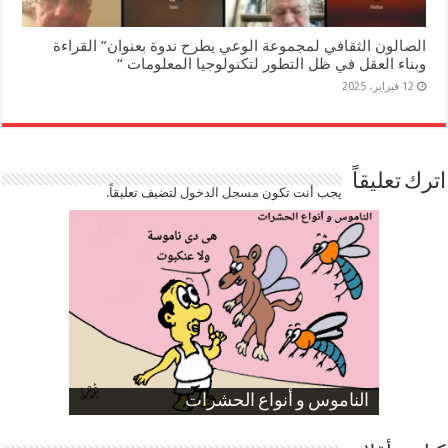
الصالون الثقافي لمجموعة الوعي يطرح ندوة بعنوان” القراءة
وبناء العقل في ظل التطور لتكنولوجيا المعلومات “
12 فبراير، 2025
اترك تعليقاً
يجب أنت تكون
مسجل الدخول
لتضيف تعليقاً.
صورة كاركاتيرية
صورة كاركاتيرية
الناموس و أنواع الحشرات
الموظفين بعد ارتفاع الأسعار
ارتفاع نسبة الطلاق في مصر