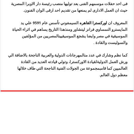
فى احد حفلات موسمهم الفنى بعد توليها منصب رئيسة دار الاوبرا المصرية
حيث ان العمل الادارى لم يمنعها من تقديم احد ارقى الوان الفنون.
المعروف ان
اوركسترا القاهره
السيمفوني تأسس عام 9591 علي يد
المايسترو النمساوي فرانز ليتشاور ومنذ
هذا التاريخ يساهم في اثراء الحياة
الموسيقية في مصر وايضا يشجع الموسيقيين
المصريين من المؤلفين
والسوليست والقادة .
كما نظم وشارك في عدد من
المهرجانات الدولية والعربية الناجحة بالاضافة الي
ورش العمل الدولية
لقيادة الاوركسترا، وتولي قيادته العديد من القادة
العالميين كما قام
بمجموعة من الجولات الفنية الناجحة التي طاف خلالها
معظم دول العالم
.