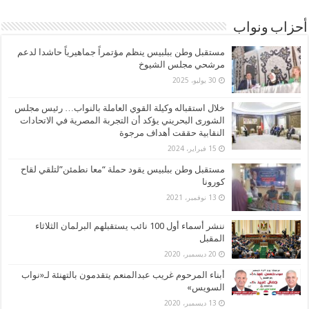
أحزاب ونواب
مستقبل وطن ببلبيس ينظم مؤتمراً جماهيرياً حاشدا لدعم
مرشحي مجلس الشيوخ
30 يوليو، 2025
خلال استقباله وكيلة القوي العاملة بالنواب… رئيس مجلس
الشورى البحريني يؤكد أن التجربة المصرية في الاتحادات
النقابية حققت أهداف مرجوة
15 فبراير، 2024
مستقبل وطن ببلبيس يقود حملة “معا نطمئن”لتلقي لقاح
كورونا
13 نوفمبر، 2021
ننشر أسماء أول 100 نائب يستقبلهم البرلمان الثلاثاء
المقبل
20 ديسمبر، 2020
أبناء المرحوم غريب عبدالمنعم يتقدمون بالتهنئة لـ«نواب
السويس»
13 ديسمبر، 2020