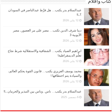
كتاب وأقلام
عبدالسلام بدر يكتب… هل فرَّط عبدالناصر في السودان
؟..!!
12 يناير، 2026
دينا شرف الدين تكتب… مصر على مر العصور.. مصر
الأيوبية 3
12 يناير، 2026
ابراهيم الصياد يكتب… الشفافية والاستقلالية شرط نجاح
تعلُّم الديمقراطية!
12 يناير، 2026
محمد يوسف العزيزي يكتب… قانون القوة يحكم العالم..
والسيادة يتم اختطافها !
12 يناير، 2026
عبدالسلام بدر يكتب… ناس . وناس بين التبذير والحرمان ..!!
6 ديسمبر، 2025