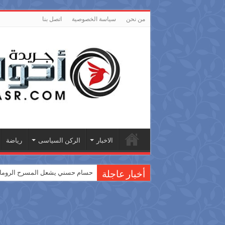
من نحن
سياسة الخصوصية
اتصل بنا
الاخبار
الركن السياسى
رياضة
حسام حسني يشعل المسرح الروماني
أخبار عاجلة