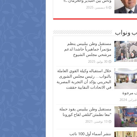
وناس بين التبذير والحرمان ..!!
6 ديسمبر، 2025
ب ونواب
مستقبل وطن ببلبيس ينظم
مؤتمراً جماهيرياً حاشدا لدعم
مرشحي مجلس الشيوخ
30 يوليو، 2025
خلال استقباله وكيلة القوي العاملة
بالنواب… رئيس مجلس الشورى
البحريني يؤكد أن التجربة المصرية
في الاتحادات النقابية حققت
ف مرجوة
مستقبل وطن ببلبيس يقود حملة
“معا نطمئن”لتلقي لقاح كورونا
13 نوفمبر، 2021
ننشر أسماء أول 100 نائب