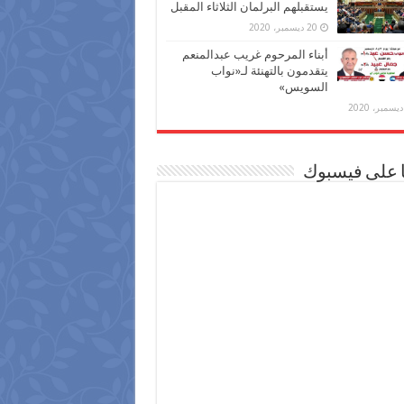
يستقبلهم البرلمان الثلاثاء المقبل
20 ديسمبر، 2020
أبناء المرحوم غريب عبدالمنعم
يتقدمون بالتهنئة لـ«نواب
السويس»
ا على فيسبوك