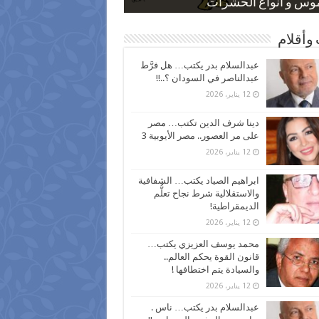
 كاركاتيرية
 كاركاتيرية
موس و أنواع الحشرات
ظفين بعد ارتفاع الأسعار
اع نسبة الطلاق في مصر
وأقلام
عبدالسلام بدر يكتب… هل فرَّط
عبدالناصر في السودان ؟..!!
12 يناير، 2026
دينا شرف الدين تكتب… مصر
على مر العصور.. مصر الأيوبية 3
12 يناير، 2026
ابراهيم الصياد يكتب… الشفافية
والاستقلالية شرط نجاح تعلُّم
الديمقراطية!
12 يناير، 2026
محمد يوسف العزيزي يكتب…
قانون القوة يحكم العالم..
والسيادة يتم اختطافها !
12 يناير، 2026
عبدالسلام بدر يكتب… ناس .