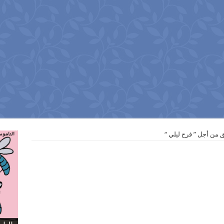
من أجل ” فرح ليلي “