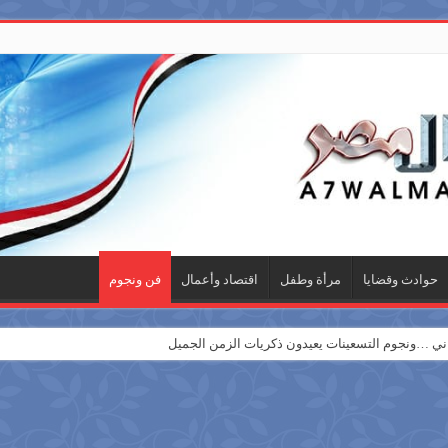
حوادث وقضايا
مرأة وطفل
اقتصاد وأعمال
فن ونجوم
 …ونجوم التسعينات يعيدون ذكريات الزمن الجميل