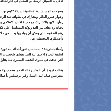
تدخل به السباق الرمضاني المقبل في أخر لحظة 
وصرحت المستشارة الاعلامية لشركة “كينج توت” ف
وحوار عمرو الدالي ويشارك في بطولته عبد الرحم
, وأرت لاين بالاشتراك مع مدينة الانتاج الاعلامي
بحياته ولا يخاف من الغد ويؤكد المسلسل علي فكرة
رغم الضغوط التي يمكن أن يواجهها وذلك من خلال ”
وأصدقاؤها المحيطين بها .
كخلفية للحياة الاجتماعية التي تعيشها شخصيات ال
التي حدثت في سلوك الشعب المصري كما يتناول ال
وقالت فريدة :أن المخرج خالد الحجر وضع جدولا
متفرغيين تماما لهذا العمل وغير مرتبطيين بأعما