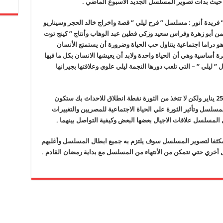
حيث بدأت تصوير المسلسل الجديد الأسبوع الماضي .
ريدة أنور : مسلسل ” فرح ليلي ” قصة واخراج خالد الحجر وسيناريو
ن أبو زهرة وفراس سعيد وزكي فطين عبد الوهاب وأنتاج ” كينج توت
 وهو دراما اجتماعية يتناول حب الحياة وضرورة أن يستمتع الأنسان
 أساسية وهي أن الحياة واحدة ولابد أن يعيشها الانسان بكل ما فيها
 ليلي ” – التي تلعب دورها النجمة ليلي علوي وعلاقتها بجيرانها
وأضافت فريدة : المسلسل تدور أحداثه بعد ثورة 25 يناير ولكن لا تتخذ من الثورة نقطة انطلاق للاحداث بك ستكون
مسلسل وتأثير الثورة علي الحياة الاجتماعية للمصريين والتغييرات
مسلسل علاقات الاجيال بعضها البعض وكيفية التواصل بينهما .
 مكثفا لتصوير المسلسل سوف يلتزم به جميع ابطال المسلسل وأغلبهم
ل أخري حتي نتمكن من الأنتهاء من المسلسل مع بداية رمضان القادم .