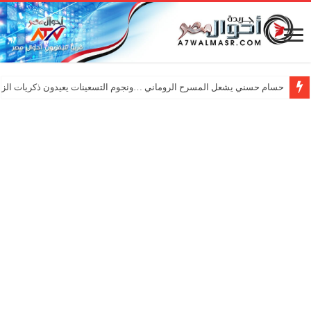
حسام حسني يشعل المسرح الروماني …ونجوم التسعينات يعيدون ذكريات الزم