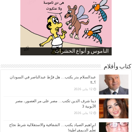
صورة كاركاتيرية
صورة كاركاتيرية
الناموس و أنواع الحشرات
الموظفين بعد ارتفاع الأسعار
ارتفاع نسبة الطلاق في مصر
كتاب وأقلام
عبدالسلام بدر يكتب… هل فرَّط عبدالناصر في السودان
؟..!!
12 يناير، 2026
دينا شرف الدين تكتب… مصر على مر العصور.. مصر
الأيوبية 3
12 يناير، 2026
ابراهيم الصياد يكتب… الشفافية والاستقلالية شرط نجاح
تعلُّم الديمقراطية!