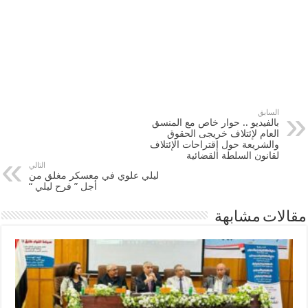
السابق
بالفيديو .. حوار خاص مع المنسق
العام لإئتلاف خريجى الحقوق
والشريعة حول إقتراحات الإئتلاف
لقانون السلطة القضائية
التالي
ليلي علوي في معسكر مغلق من
أجل ” فرح ليلي “
مقالات مشابهة