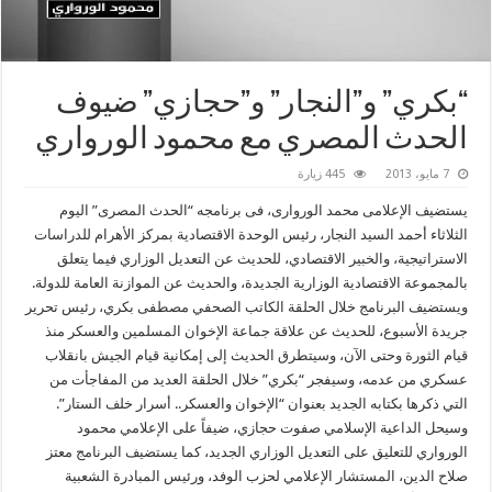
“بكري” و”النجار” و”حجازي” ضيوف
الحدث المصري مع محمود الورواري
7 مايو، 2013
445 زيارة
يستضيف الإعلامى محمد الوروارى، فى برنامجه “الحدث المصرى” اليوم
الثلاثاء أحمد السيد النجار، رئيس الوحدة الاقتصادية بمركز الأهرام للدراسات
الاستراتيجية، والخبير الاقتصادي، للحديث عن التعديل الوزاري فيما يتعلق
بالمجموعة الاقتصادية الوزارية الجديدة، والحديث عن الموازنة العامة للدولة.
ويستضيف البرنامج خلال الحلقة الكاتب الصحفي مصطفى بكري، رئيس تحرير
جريدة الأسبوع، للحديث عن علاقة جماعة الإخوان المسلمين والعسكر منذ
قيام الثورة وحتى الآن، وسيتطرق الحديث إلى إمكانية قيام الجيش بانقلاب
عسكري من عدمه، وسيفجر “بكري” خلال الحلقة العديد من المفاجأت من
التي ذكرها بكتابه الجديد بعنوان “الإخوان والعسكر.. أسرار خلف الستار”.
وسيحل الداعية الإسلامي صفوت حجازي، ضيفاً على الإعلامي محمود
الورواري للتعليق على التعديل الوزاري الجديد، كما يستضيف البرنامج معتز
صلاح الدين، المستشار الإعلامي لحزب الوفد، ورئيس المبادرة الشعبية