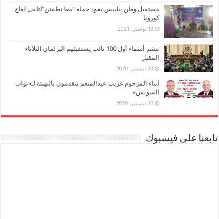
مستقبل وطن ببلبيس يقود حملة “معا نطمئن”لتلقي لقاح
كورونا
13 نوفمبر، 2021
ننشر أسماء أول 100 نائب يستقبلهم البرلمان الثلاثاء
المقبل
20 ديسمبر، 2020
أبناء المرحوم غريب عبدالمنعم يتقدمون بالتهنئة لـ«نواب
السويس»
13 ديسمبر، 2020
تابعنا على فيسبوك