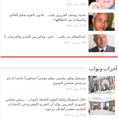
12 يناير، 2026
محمد يوسف العزيزي يكتب… قانون القوة يحكم العالم..
والسيادة يتم اختطافها !
12 يناير، 2026
عبدالسلام بدر يكتب… ناس . وناس بين التبذير والحرمان ..!!
6 ديسمبر، 2025
أحزاب ونواب
مستقبل وطن ببلبيس ينظم مؤتمراً جماهيرياً حاشدا لدعم
مرشحي مجلس الشيوخ
30 يوليو، 2025
خلال استقباله وكيلة القوي العاملة بالنواب… رئيس مجلس
الشورى البحريني يؤكد أن التجربة المصرية في الاتحادات
النقابية حققت أهداف مرجوة
15 فبراير، 2024