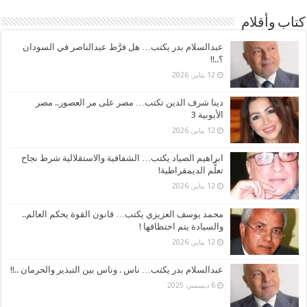
كتاب وأقلام
عبدالسلام بدر يكتب… هل فرَّط عبدالناصر في السودان
؟..!!
12 يناير، 2026
دينا شرف الدين تكتب… مصر على مر العصور.. مصر
الأيوبية 3
12 يناير، 2026
ابراهيم الصياد يكتب… الشفافية والاستقلالية شرط نجاح
تعلُّم الديمقراطية!
12 يناير، 2026
محمد يوسف العزيزي يكتب… قانون القوة يحكم العالم..
والسيادة يتم اختطافها !
12 يناير، 2026
عبدالسلام بدر يكتب… ناس . وناس بين التبذير والحرمان ..!!
6 ديسمبر، 2025