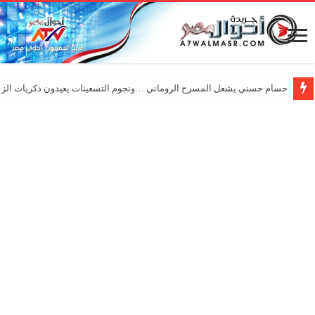
حسام حسني يشعل المسرح الروماني …ونجوم التسعينات يعيدون ذكريات الزم