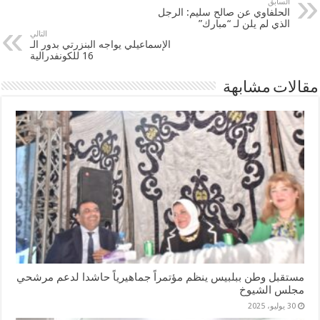
السابق
الحلفاوي عن صالح سليم: الرجل
الذي لم يلن لـ “مبارك”
التالي
الإسماعيلي يواجه البنزرتي بدور الـ
16 للكونفدرالية
مقالات مشابهة
مستقبل وطن ببلبيس ينظم مؤتمراً جماهيرياً حاشدا لدعم مرشحي
مجلس الشيوخ
30 يوليو، 2025