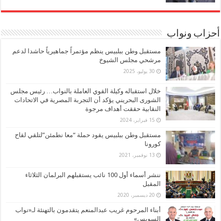
أحزاب ونواب
مستقبل وطن ببلبيس ينظم مؤتمراً جماهيرياً حاشدا لدعم
مرشحي مجلس الشيوخ
30 يوليو، 2025
خلال استقباله وكيلة القوي العاملة بالنواب… رئيس مجلس
الشورى البحريني يؤكد أن التجربة المصرية في الاتحادات
النقابية حققت أهداف مرجوة
15 فبراير، 2024
مستقبل وطن ببلبيس يقود حملة “معا نطمئن”لتلقي لقاح
كورونا
13 نوفمبر، 2021
ننشر أسماء أول 100 نائب يستقبلهم البرلمان الثلاثاء
المقبل
20 ديسمبر، 2020
أبناء المرحوم غريب عبدالمنعم يتقدمون بالتهنئة لـ«نواب
السويس»