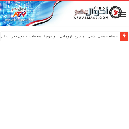
حسام حسني يشعل المسرح الروماني …ونجوم التسعينات يعيدون ذكريات الزم