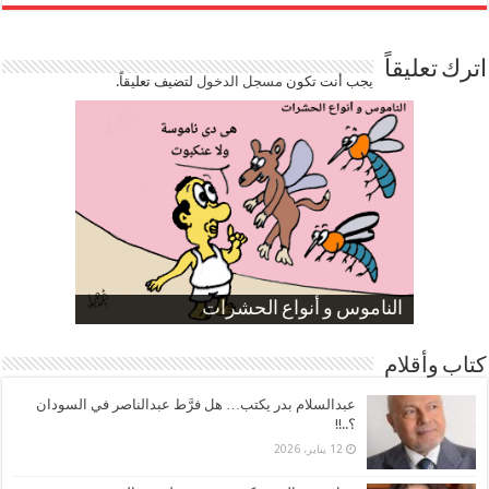
اترك تعليقاً
يجب أنت تكون
مسجل الدخول
لتضيف تعليقاً.
صورة كاركاتيرية
صورة كاركاتيرية
الناموس و أنواع الحشرات
الموظفين بعد ارتفاع الأسعار
ارتفاع نسبة الطلاق في مصر
كتاب وأقلام
عبدالسلام بدر يكتب… هل فرَّط عبدالناصر في السودان
؟..!!
12 يناير، 2026