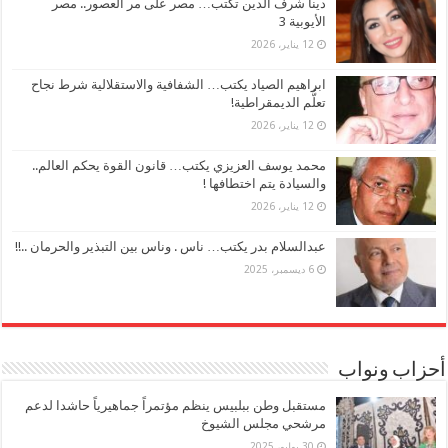
دينا شرف الدين تكتب… مصر على مر العصور.. مصر
الأيوبية 3
12 يناير، 2026
ابراهيم الصياد يكتب… الشفافية والاستقلالية شرط نجاح
تعلُّم الديمقراطية!
12 يناير، 2026
محمد يوسف العزيزي يكتب… قانون القوة يحكم العالم..
والسيادة يتم اختطافها !
12 يناير، 2026
عبدالسلام بدر يكتب… ناس . وناس بين التبذير والحرمان ..!!
6 ديسمبر، 2025
أحزاب ونواب
مستقبل وطن ببلبيس ينظم مؤتمراً جماهيرياً حاشدا لدعم
مرشحي مجلس الشيوخ
30 يوليو، 2025