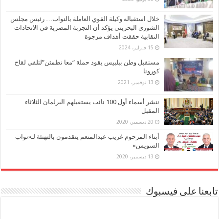
خلال استقباله وكيلة القوي العاملة بالنواب… رئيس مجلس
الشورى البحريني يؤكد أن التجربة المصرية في الاتحادات
النقابية حققت أهداف مرجوة
15 فبراير، 2024
مستقبل وطن ببلبيس يقود حملة “معا نطمئن”لتلقي لقاح
كورونا
13 نوفمبر، 2021
ننشر أسماء أول 100 نائب يستقبلهم البرلمان الثلاثاء
المقبل
20 ديسمبر، 2020
أبناء المرحوم غريب عبدالمنعم يتقدمون بالتهنئة لـ«نواب
السويس»
13 ديسمبر، 2020
تابعنا على فيسبوك