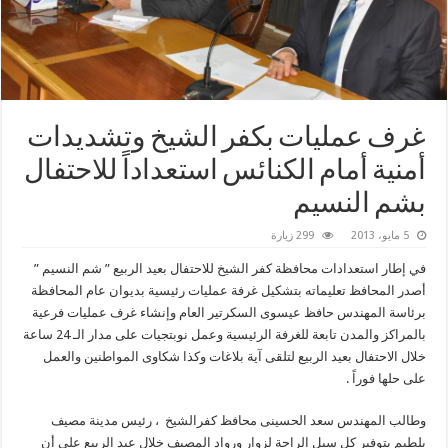
غرف عمليات بكفر الشيخ وتشديدات
أمنية أمام الكنائس استعداداً للاحتفال
بشم النسيم
5 مايو، 2013
299 زيارة
في إطار استعدادات محافظة كفر الشيخ للاحتفال بعيد الربيع ” شم النسيم ”
أصدر المحافظ تعليماته بتشكيل غرفة عمليات رئيسية بديوان عام المحافظة
برئاسة المهندس حافظ عيسوى السكرتير العام وإنشاء غرف عمليات فرعية
بالمراكز والمدن تابعة للغرفة الرئيسية وعمل نوبتجيات على مدار الـ 24 ساعة
خلال الاحتفال بعيد الربيع لتلقى آية بلاغات وكذا شكاوى المواطنين والعمل
على حلها فوراً .
وطالب المهندس سعد الحسينى محافظ كفرالشيخ ، رئيس مدينة مصيف
بلطيم بتوفير كل سبل الراحة لزوار ورواد المصيف خلال عيد الربيع على أن