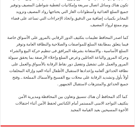
تكون هناك وسائل اتصال سريعة وإمكانيات لتغطية شواطئ المصيف وتوفير
جميع السلع الغذائية وأسطوانات الغاز التي يحتاجها رواد المصيف وتزويد
المخابز بكميات إضافية من الدقيق واتخاذ الإجراءات التي تساعد على قضاء
يوم ممتع لرواد المصيف.
كما اصدر المحافظ تعليمات بتكثيف الدور الرقابي بالمرور على الأسواق خاصة
فيما يتعلق بمطابقة السلع للمواصفات والصلاحية والنظافة العامة وتوفر
السلع الأساسية ، والاستعانة بشرطة المرافق فى تنظيم حركة البيع والشراء
وحركة المرور والباعة الجائلين وعرض السلع وإخلاء الأرصفة بما يحقق سيولة
المرور والعمل على تشغيل وتفعيل دور نقاط الرقابة بالأسواق والعمل على
نظافة الحدائق ألعامه وإعدادها لاستقبال الأطفال أثناء العيد وإزالة المخلفات
أولاً بأول وتشديد الرقابة على محلات بيع الفسيخ والأسماك المملحة .. وفتح
جميع الحدائق والمتنزهات لاستقبال الجمهور .
كما أكد المحافظ أن هناك تنسيق وتعاون بين المحافظة ومديرية الأمن
بتكثيف التواجد الامنى المستمر أمام الكنائس لحفظ الأمن أثناء احتفالات
الأخوة المسيحين بعيد القيامة المجيد