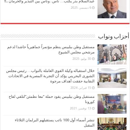
عبدالسلام بدر يكتب… ناس . وناس بين التبذير والحرمان ..!!
6 ديسمبر، 2025
أحزاب ونواب
مستقبل وطن ببلبيس ينظم مؤتمراً جماهيرياً حاشدا لدعم
مرشحي مجلس الشيوخ
30 يوليو، 2025
خلال استقباله وكيلة القوي العاملة بالنواب… رئيس مجلس
الشورى البحريني يؤكد أن التجربة المصرية في الاتحادات
النقابية حققت أهداف مرجوة
15 فبراير، 2024
مستقبل وطن ببلبيس يقود حملة “معا نطمئن”لتلقي لقاح
كورونا
13 نوفمبر، 2021
ننشر أسماء أول 100 نائب يستقبلهم البرلمان الثلاثاء
المقبل