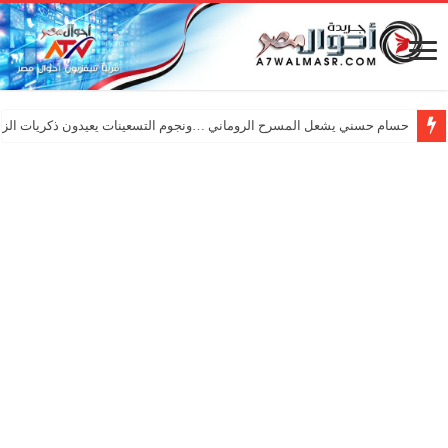
حسام حسني يشعل المسرح الروماني …ونجوم التسعينات يعيدون ذكريات الزم