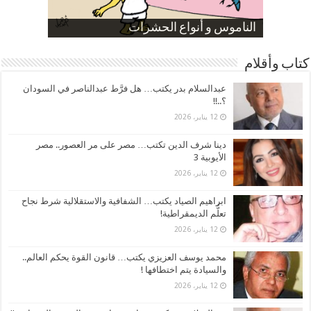
صورة كاركاتيرية
صورة كاركاتيرية
الناموس و أنواع الحشرات
الموظفين بعد ارتفاع الأسعار
ارتفاع نسبة الطلاق في مصر
كتاب وأقلام
عبدالسلام بدر يكتب… هل فرَّط عبدالناصر في السودان
؟..!!
12 يناير، 2026
دينا شرف الدين تكتب… مصر على مر العصور.. مصر
الأيوبية 3
12 يناير، 2026
ابراهيم الصياد يكتب… الشفافية والاستقلالية شرط نجاح
تعلُّم الديمقراطية!
12 يناير، 2026
محمد يوسف العزيزي يكتب… قانون القوة يحكم العالم..
والسيادة يتم اختطافها !
12 يناير، 2026