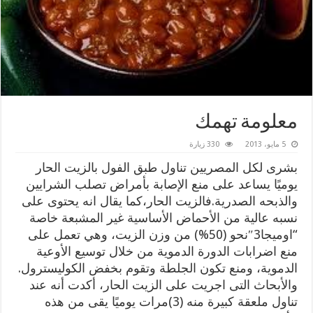
معلومة تهمك
5 مايو، 2013
330 زيارة
بشرى لكل المصريين تناول طبق الفول بالزيت الحار
يوميًا يساعد على منع الإصابة بأمراض تصلب الشرايين
والذبحه الصدرية.
فالزيت الحار،كما يقال انه يحتوى على
نسبه عالية من الأحماض الأساسية غير المشبعة خاصة
“اوميجا3″نحو (50%) من وزن الزيت، وهي تعمل على
منع اضرابات الدورة الدموية من خلال توسيع الأوعية
الدموية، ومنع تكون الجلطة وتقوم بخفض الكوليسترول.
والأبحاث التى اجريت على الزيت الحار، أكدت أنه عند
تناول ملعقة كبيرة منه (3)مرات يوميًا يقى من هذه