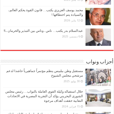
محمد يوسف العزيزي يكتب… قانون القوة يحكم العالم..
والسيادة يتم اختطافها !
12 يناير، 2026
عبدالسلام بدر يكتب… ناس . وناس بين التبذير والحرمان ..!!
6 ديسمبر، 2025
أحزاب ونواب
مستقبل وطن ببلبيس ينظم مؤتمراً جماهيرياً حاشدا لدعم
مرشحي مجلس الشيوخ
30 يوليو، 2025
خلال استقباله وكيلة القوي العاملة بالنواب… رئيس مجلس
الشورى البحريني يؤكد أن التجربة المصرية في الاتحادات
النقابية حققت أهداف مرجوة
15 فبراير، 2024