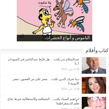
صورة كاركاتيرية
صورة كاركاتيرية
الناموس و أنواع الحشرات
الموظفين بعد ارتفاع الأسعار
ارتفاع نسبة الطلاق في مصر
كتاب وأقلام
عبدالسلام بدر يكتب… هل فرَّط عبدالناصر في السودان
؟..!!
12 يناير، 2026
دينا شرف الدين تكتب… مصر على مر العصور.. مصر
الأيوبية 3
12 يناير، 2026
ابراهيم الصياد يكتب… الشفافية والاستقلالية شرط نجاح
تعلُّم الديمقراطية!
12 يناير، 2026