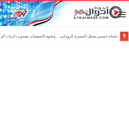
حسام حسني يشعل المسرح الروماني …ونجوم التسعينات يعيدون ذكريات الزم