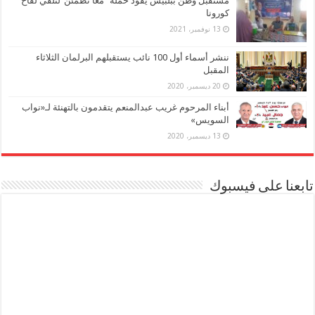
مستقبل وطن ببلبيس يقود حملة “معا نطمئن”لتلقي لقاح
كورونا
13 نوفمبر، 2021
ننشر أسماء أول 100 نائب يستقبلهم البرلمان الثلاثاء
المقبل
20 ديسمبر، 2020
أبناء المرحوم غريب عبدالمنعم يتقدمون بالتهنئة لـ«نواب
السويس»
13 ديسمبر، 2020
تابعنا على فيسبوك