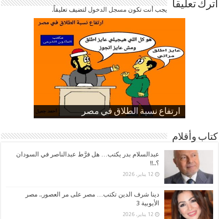
اترك تعليقاً
يجب أنت تكون
مسجل الدخول
لتضيف تعليقاً.
صورة كاركاتيرية
صورة كاركاتيرية
الناموس و أنواع الحشرات
الموظفين بعد ارتفاع الأسعار
ارتفاع نسبة الطلاق في مصر
كتاب وأقلام
عبدالسلام بدر يكتب… هل فرَّط عبدالناصر في السودان
؟..!!
12 يناير، 2026
دينا شرف الدين تكتب… مصر على مر العصور.. مصر
الأيوبية 3
12 يناير، 2026