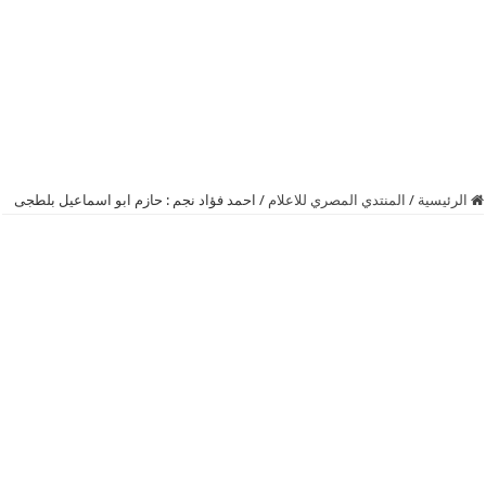
الرئيسية
/
المنتدي المصري للاعلام
/
احمد فؤاد نجم : حازم ابو اسماعيل بلطجى