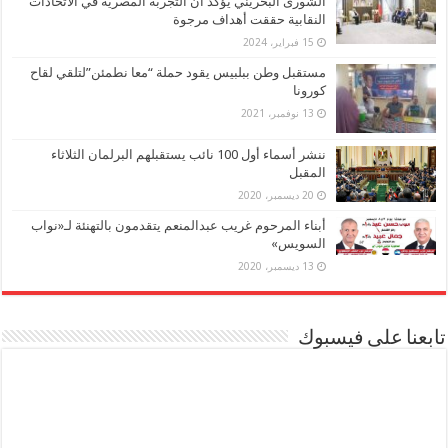
الشورى البحريني يؤكد أن التجربة المصرية في الاتحادات
النقابية حققت أهداف مرجوة
15 فبراير، 2024
مستقبل وطن ببلبيس يقود حملة “معا نطمئن”لتلقي لقاح
كورونا
13 نوفمبر، 2021
ننشر أسماء أول 100 نائب يستقبلهم البرلمان الثلاثاء
المقبل
20 ديسمبر، 2020
أبناء المرحوم غريب عبدالمنعم يتقدمون بالتهنئة لـ«نواب
السويس»
13 ديسمبر، 2020
تابعنا على فيسبوك