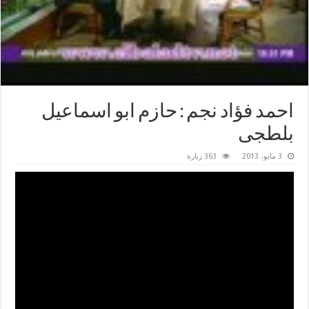
احمد فؤاد نجم : حازم ابو اسماعيل
بلطجى
3 مايو، 2013
363 زيارة