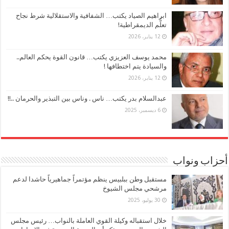
ابراهيم الصياد يكتب… الشفافية والاستقلالية شرط نجاح
تعلُّم الديمقراطية!
12 يناير، 2026
محمد يوسف العزيزي يكتب… قانون القوة يحكم العالم..
والسيادة يتم اختطافها !
12 يناير، 2026
عبدالسلام بدر يكتب… ناس . وناس بين التبذير والحرمان ..!!
6 ديسمبر، 2025
أحزاب ونواب
مستقبل وطن ببلبيس ينظم مؤتمراً جماهيرياً حاشدا لدعم
مرشحي مجلس الشيوخ
30 يوليو، 2025
خلال استقباله وكيلة القوي العاملة بالنواب… رئيس مجلس