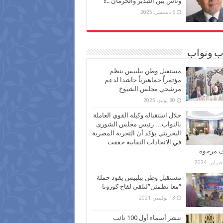
وناس بين التبذير والحرمان ..!!
6 ديسمبر، 2025
ب ونواب
مستقبل وطن ببلبيس ينظم
مؤتمراً جماهيرياً حاشدا لدعم
مرشحي مجلس الشيوخ
30 يوليو، 2025
خلال استقباله وكيلة القوي العاملة
بالنواب… رئيس مجلس الشورى
البحريني يؤكد أن التجربة المصرية
في الاتحادات النقابية حققت
ف مرجوة
مستقبل وطن ببلبيس يقود حملة
“معا نطمئن”لتلقي لقاح كورونا
13 نوفمبر، 2021
ننشر أسماء أول 100 نائب