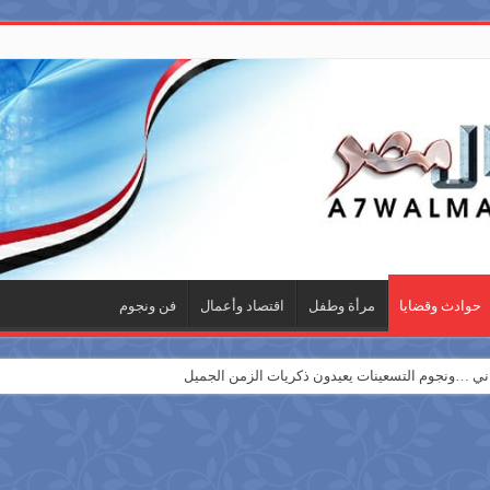
حوادث وقضايا
مرأة وطفل
اقتصاد وأعمال
فن ونجوم
 …ونجوم التسعينات يعيدون ذكريات الزمن الجميل