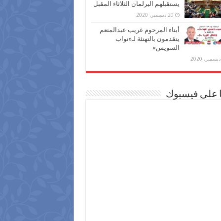
يستقبلهم البرلمان الثلاثاء المقبل
20 ديسمبر، 2020
أبناء المرحوم غريب عبدالمنعم
يتقدمون بالتهنئة لـ«نواب
السويس»
ا على فيسبوك