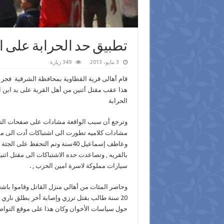
تطبيق حد الحرابة على ا
3 مايو، 2013
349 زيارة
قام أهالى قرية القطاوية بمحافظة الشرقية فجر ا
هذا عقب مقتل أثنين من أهل القرية على يد ابن ا
الحرابة
وترجع أن سبب الواقعة مشادات على صفحات التو
وعاطف إسماعيل 40سنة وتم التحف
سيارات مملوكة لاسرة امين الحزب , .
وحاصر المئات من أهالي منزل القاتل وقاموا باشع
20 سنة طالب بقتل ترزي وإصابة أخر بطلق ناري
حول سياسات الأخوان وكان هذا على موقع التواص