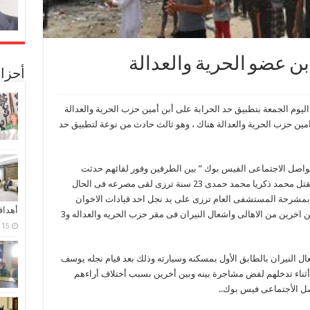
بن عضو الحرية والعدالة
أحزا
ليوم الجمعة بتطبيق حد الحرابة على أبن أمين حزب الحرية والعدالة
مين حزب الحرية والعدالة هناك ، وهو ثالث حادث من نوعة لتطبيق حد
اصل الاجتماعى الفيس بوك ” بين الطرفين وفور لقائهم حدثت
مشادات كلاميه تطورت الى اشتباكات أدت الى مقتل محمد ذكريا محمد حمدى 23 سنة ترزى لقى مصرعه فى الحال
ظ على الجثة بمشرحة المستشفى العام ترزى على يد نجل احد قيادات الاخوان
أهدا
بالقريه , وتصاعدت حده الاشتباكات الى مقتل اثنين اخرين من الاهالى واشعال النيران فى مقر حزب الحريه والعداله و3
15 فبراير، 2024
ال النيران بالطابق الأول بمسكنه وسيارته وذلك بعد قيام نجله يوسف
 أثناء تدخلهم لفض مشاجرة بينه وبين أخرين بسبب أختلاف أراءهم
ل الأجتماعى فيس بوك..