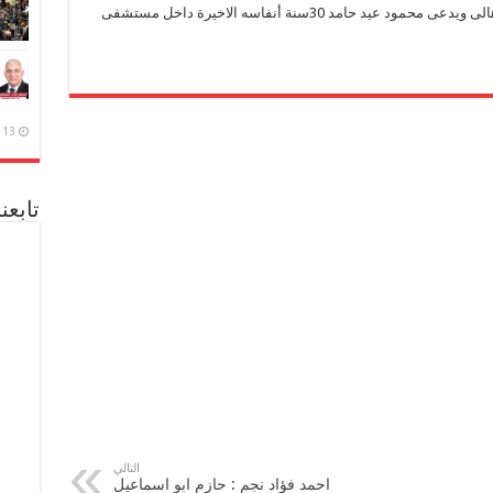
واكد احد الشهود العيان انه منذ قليل لفظ احد الاهالى ويدعى محمود عيد حامد 30سنة أنفاسه الاخيرة داخل مستشفى
13 ديسمبر، 2020
تابعن
التالي
احمد فؤاد نجم : حازم ابو اسماعيل