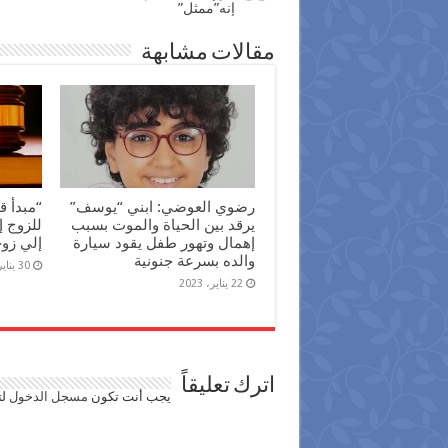
إنه”ممثل”
مقالات مشابهة
رضوي العوضي: ابني “يوسف”
“مبدأ ق
يرقد بين الحياة والموت بسبب
للزوج إ
إهمال وتهور طفل يقود سيارة
إلي زو
والده بسرعة جنونية
30 يناير، 2022
22 يناير، 2023
اترك تعليقاً
يجب أنت تكون
مسجل الدخول
لت