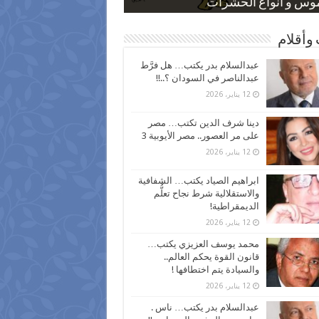
 كاركاتيرية
 كاركاتيرية
موس و أنواع الحشرات
ظفين بعد ارتفاع الأسعار
اع نسبة الطلاق في مصر
وأقلام
عبدالسلام بدر يكتب… هل فرَّط
عبدالناصر في السودان ؟..!!
12 يناير، 2026
دينا شرف الدين تكتب… مصر
على مر العصور.. مصر الأيوبية 3
12 يناير، 2026
ابراهيم الصياد يكتب… الشفافية
والاستقلالية شرط نجاح تعلُّم
الديمقراطية!
12 يناير، 2026
محمد يوسف العزيزي يكتب…
قانون القوة يحكم العالم..
والسيادة يتم اختطافها !
12 يناير، 2026
عبدالسلام بدر يكتب… ناس .