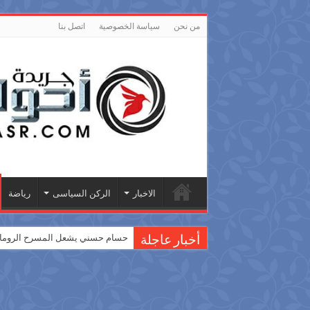
من نحن
سياسة الخصوصية
اتصل بنا
الاخبار
الركن السياسى
رياضة
حسام حسني يشعل المسرح الروماني
أخبار عاجلة