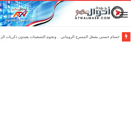
حسام حسني يشعل المسرح الروماني …ونجوم التسعينات يعيدون ذكريات الزم