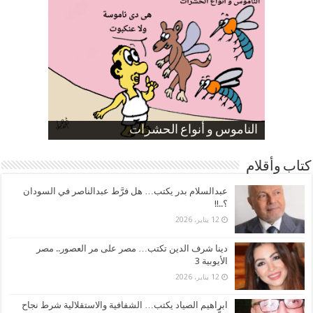
صورة كاركاتيرية
صورة كاركاتيرية
الناموس و أنواع الحشرات
الموظفين بعد ارتفاع الأسعار
ارتفاع نسبة الطلاق في مصر
كتاب وأقلام
عبدالسلام بدر يكتب… هل فرَّط عبدالناصر في السودان
؟..!!
12 يناير، 2026
دينا شرف الدين تكتب… مصر على مر العصور.. مصر
الأيوبية 3
12 يناير، 2026
ابراهيم الصياد يكتب… الشفافية والاستقلالية شرط نجاح