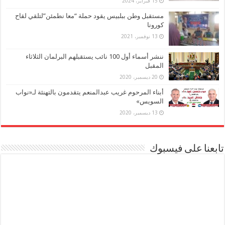
15 فبراير، 2024
مستقبل وطن ببلبيس يقود حملة “معا نطمئن”لتلقي لقاح
كورونا
13 نوفمبر، 2021
ننشر أسماء أول 100 نائب يستقبلهم البرلمان الثلاثاء
المقبل
20 ديسمبر، 2020
أبناء المرحوم غريب عبدالمنعم يتقدمون بالتهنئة لـ«نواب
السويس»
13 ديسمبر، 2020
تابعنا على فيسبوك