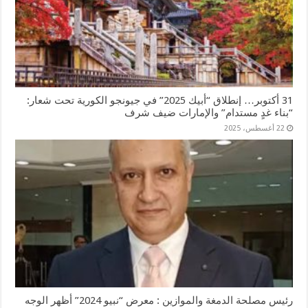
31 أكتوبر… إنطلاق “أبيك 2025” في جيونجو الكورية تحت شعار:
“بناء غدٍ مستدام” والإمارات ضيف شرف
22 أغسطس، 2025
رئيس مصلحة الدمغة والموازين : معرض “نبيو 2024” أظهر الوجه