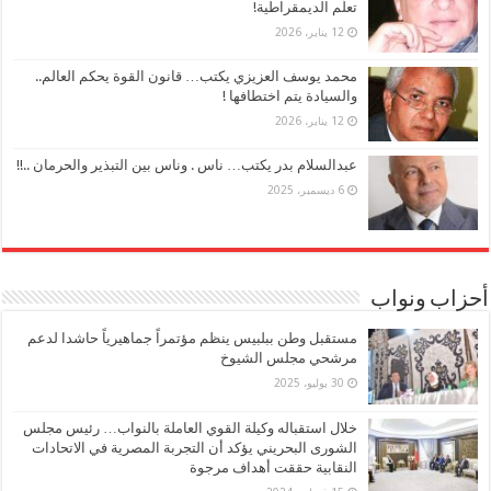
تعلُّم الديمقراطية!
12 يناير، 2026
محمد يوسف العزيزي يكتب… قانون القوة يحكم العالم..
والسيادة يتم اختطافها !
12 يناير، 2026
عبدالسلام بدر يكتب… ناس . وناس بين التبذير والحرمان ..!!
6 ديسمبر، 2025
أحزاب ونواب
مستقبل وطن ببلبيس ينظم مؤتمراً جماهيرياً حاشدا لدعم
مرشحي مجلس الشيوخ
30 يوليو، 2025
خلال استقباله وكيلة القوي العاملة بالنواب… رئيس مجلس
الشورى البحريني يؤكد أن التجربة المصرية في الاتحادات
النقابية حققت أهداف مرجوة