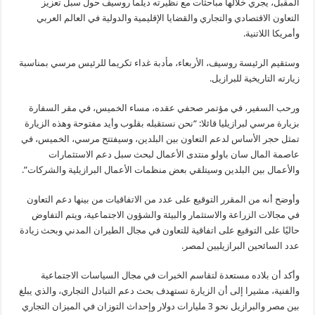
المقبل، يجري خلالها مباحثات مع نظيرته ديلما روسيف حول سبل تعزيز
التعاون الاقتصادي والتجاري والقضايا الإقليمية والدولية في العالم العربي
وأمريكا اللاتنية.
وستقيم الرئيسة روسيف، الأربعاء، مأدبة غداء تكريما للرئيس مرسي بمناسبة
زيارته التاريخية للبرازيل.
ورحب السفير، في مؤتمر صحفي عقده، مساء الخميس، في مقر السفارة
بزيارة مرسي لبرازيليا قائلا: “نحن نستقبله بقلوب وأيد مفتوحة وهذه الزيارة
تمثل حجر الأساس لدعم التعاون بين البلدين، وسيفتتح مرسي، الخميس، في
عاصمة المال سان باولو منتدى الأعمال لبحث سبل دعم الاستثمارات
والأعمال بين البلدين وسيتلقي بعض منظمات الأعمال البرازيلية والشركات”.
وأوضح أنه من المقرر التوقيع على عدد من الاتفاقيات من بينها دعم التعاون
في مجالات الزراعة والاستثمار والبيئة والشؤون الاجتماعية، ويتم التفاوض
حاليًا على التوقيع على اتفاقية للتعاون في مجال الطيران المدني وبحث زيادة
عدد السائحين البرازيليين لمصر.
وأكد أن بلاده مستعدة لتقاسم الخبرات في مجال السياسات الاجتماعية
والفنية، مشيرا إلى أن الزيارة تستهدف بحث دعم التبادل التجاري، والذي يبلغ
بين مصر والبرازيل نحو 3 مليارات دولار وإحداث التوزان في الميزان التجاري