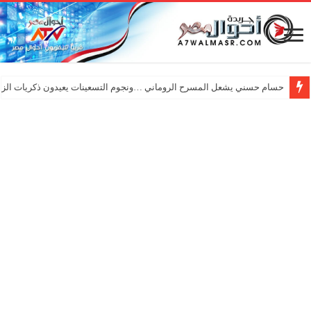
حسام حسني يشعل المسرح الروماني …ونجوم التسعينات يعيدون ذكريات الزم