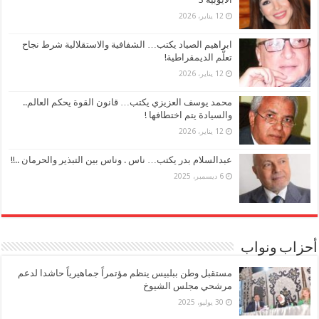
12 يناير، 2026
ابراهيم الصياد يكتب… الشفافية والاستقلالية شرط نجاح
تعلُّم الديمقراطية!
12 يناير، 2026
محمد يوسف العزيزي يكتب… قانون القوة يحكم العالم..
والسيادة يتم اختطافها !
12 يناير، 2026
عبدالسلام بدر يكتب… ناس . وناس بين التبذير والحرمان ..!!
6 ديسمبر، 2025
أحزاب ونواب
مستقبل وطن ببلبيس ينظم مؤتمراً جماهيرياً حاشدا لدعم
مرشحي مجلس الشيوخ
30 يوليو، 2025