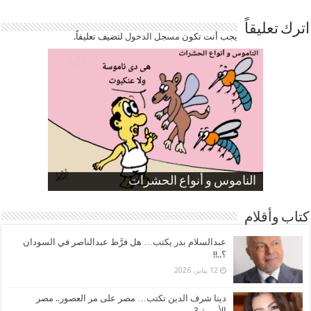
اترك تعليقاً
يجب أنت تكون
مسجل الدخول
لتضيف تعليقاً.
صورة كاركاتيرية
صورة كاركاتيرية
الناموس و أنواع الحشرات
الموظفين بعد ارتفاع الأسعار
ارتفاع نسبة الطلاق في مصر
كتاب وأقلام
عبدالسلام بدر يكتب… هل فرَّط عبدالناصر في السودان
؟..!!
12 يناير، 2026
دينا شرف الدين تكتب… مصر على مر العصور.. مصر
الأيوبية 3