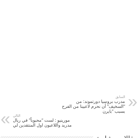
السابق
مدرب بروسيا دورتموند: من
“السخيف” أن نحرم لاعبينا من الفرح
بسبب “بايرن
التالي
مورينيو : لست “محبوباً” في ريال
مدريد واللاعبون اول المنتقدين لي