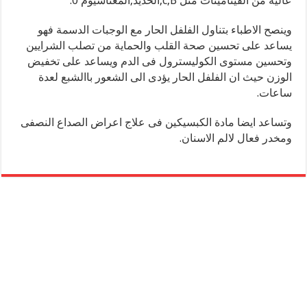
عالية من الفيتامينات مثل c,B,الحديد,المغناسيوم 0.
وينصح الاطباء بتناول الفلفل الحار مع الوجبات الدسمة فهو
يساعد على تحسين صحة القلب والحماية من تصلب الشرايين
وتحسين مستوى الكوليسترول فى الدم ويساعد على تخفيض
الوزن حيث ان الفلفل الحار يؤدى الى الشعور باالشبع لعدة
ساعات.
وتساعد ايضا مادة الكبسيكين فى علاج اعراض الصداع النصفى
ومخدر فعال لالم الاسنان.