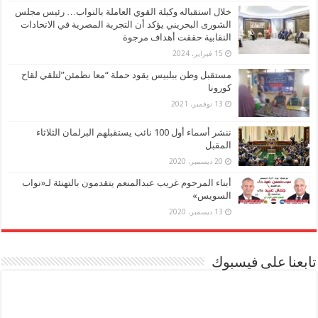
خلال استقباله وكيلة القوي العاملة بالنواب… رئيس مجلس
الشورى البحريني يؤكد أن التجربة المصرية في الاتحادات
النقابية حققت أهداف مرجوة
15 فبراير، 2024
مستقبل وطن ببلبيس يقود حملة “معا نطمئن”لتلقي لقاح
كورونا
13 نوفمبر، 2021
ننشر أسماء أول 100 نائب يستقبلهم البرلمان الثلاثاء
المقبل
20 ديسمبر، 2020
أبناء المرحوم غريب عبدالمنعم يتقدمون بالتهنئة لـ«نواب
السويس»
13 ديسمبر، 2020
تابعنا على فيسبوك