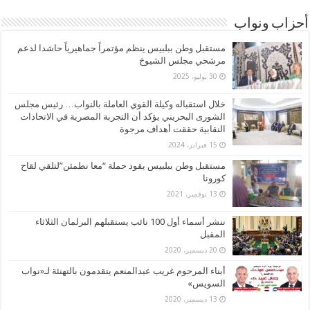
أحزاب ونواب
مستقبل وطن ببلبيس ينظم مؤتمراً جماهيرياً حاشدا لدعم
مرشحي مجلس الشيوخ
30 يوليو، 2025
خلال استقباله وكيلة القوي العاملة بالنواب… رئيس مجلس
الشورى البحريني يؤكد أن التجربة المصرية في الاتحادات
النقابية حققت أهداف مرجوة
15 فبراير، 2024
مستقبل وطن ببلبيس يقود حملة “معا نطمئن”لتلقي لقاح
كورونا
13 نوفمبر، 2021
ننشر أسماء أول 100 نائب يستقبلهم البرلمان الثلاثاء
المقبل
20 ديسمبر، 2020
أبناء المرحوم غريب عبدالمنعم يتقدمون بالتهنئة لـ«نواب
السويس»
13 ديسمبر، 2020