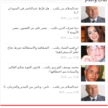
كتاب وأقلام
عبدالسلام بدر يكتب… هل فرَّط عبدالناصر في السودان
؟..!!
12 يناير، 2026
دينا شرف الدين تكتب… مصر على مر العصور.. مصر
الأيوبية 3
12 يناير، 2026
ابراهيم الصياد يكتب… الشفافية والاستقلالية شرط نجاح
تعلُّم الديمقراطية!
12 يناير، 2026
محمد يوسف العزيزي يكتب… قانون القوة يحكم العالم..
والسيادة يتم اختطافها !
12 يناير، 2026
عبدالسلام بدر يكتب… ناس . وناس بين التبذير والحرمان ..!!
6 ديسمبر، 2025