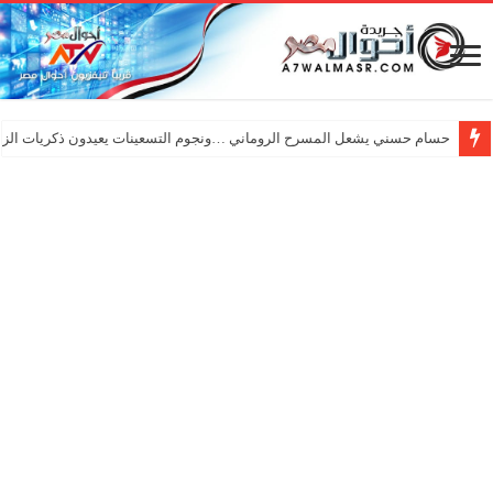
حسام حسني يشعل المسرح الروماني …ونجوم التسعينات يعيدون ذكريات الزم