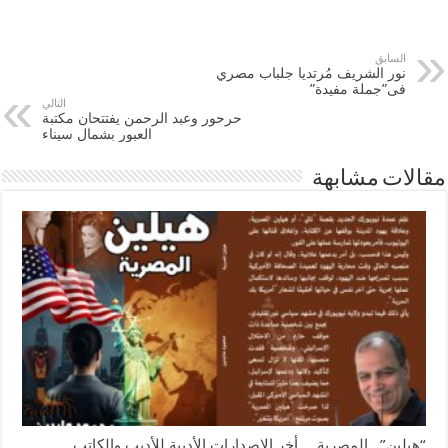
السابق
نور الشريف مُرتديا جلباب مصري
فى”جملة مفيدة”
التالي
حرحور وعبد الرحمن يفتتحان مكتبة
العبور بشمال سيناء
مقالات مشابهة
“هيلين”.. المصرية… أخر الإصدارات الأدبية للأديب والكاتب