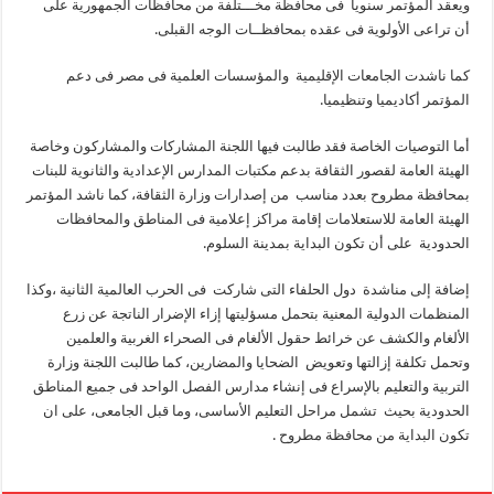
ويعقد المؤتمر سنوياً فى محافظة مخـــتلفة من محافظات الجمهورية على
أن تراعى الأولوية فى عقده بمحافظــات الوجه القبلى.
كما ناشدت الجامعات الإقليمية والمؤسسات العلمية فى مصر فى دعم
المؤتمر أكاديميا وتنظيميا.
أما التوصيات الخاصة فقد طالبت فيها اللجنة المشاركات والمشاركون وخاصة
الهيئة العامة لقصور الثقافة بدعم مكتبات المدارس الإعدادية والثانوية للبنات
بمحافظة مطروح بعدد مناسب من إصدارات وزارة الثقافة، كما ناشد المؤتمر
الهيئة العامة للاستعلامات إقامة مراكز إعلامية فى المناطق والمحافظات
الحدودية على أن تكون البداية بمدينة السلوم.
إضافة إلى مناشدة دول الحلفاء التى شاركت فى الحرب العالمية الثانية ،وكذا
المنظمات الدولية المعنية بتحمل مسؤليتها إزاء الإضرار الناتجة عن زرع
الألغام والكشف عن خرائط حقول الألغام فى الصحراء الغربية والعلمين
وتحمل تكلفة إزالتها وتعويض الضحايا والمضارين، كما طالبت اللجنة وزارة
التربية والتعليم بالإسراع فى إنشاء مدارس الفصل الواحد فى جميع المناطق
الحدودية بحيث تشمل مراحل التعليم الأساسى، وما قبل الجامعى، على ان
تكون البداية من محافظة مطروح .