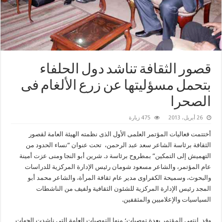
قصور الثقافة تناشد دول الحلفاء
بتحمل مسؤليتها عن زرع الألغام فى
الصحرا
26 أبريل، 2013
475 زيارة
أختتمت فعاليات المؤتمر العلمى الأول الذى نظمته الهيئة العامة لقصور
الثقافة برئاسة الشاعر سعد عبد الرحمن، تحت عنوان “نساء الحدود من
التهميش إلى التمكين” بمطروح برئاسة د. شرين أبو النجا ومنى عزت أمينة
عام المؤتمر، والشاعر مسعود شومان رئيس الإدارة المركزية للدراسات
والبحوث، وسميحة الكفراوى مدير عام ثقافة المرأة، والشاعر محمد أبو
المجد رئيس الإدارة المركزية للشئون الثقافية ولفيف من الناشطات
السياسيات والإعلاميين والمثقفين.
وقد انتهى المؤتمر بعدة توصيات؛ منها التوصيات العامة التى ناشدت الجهات