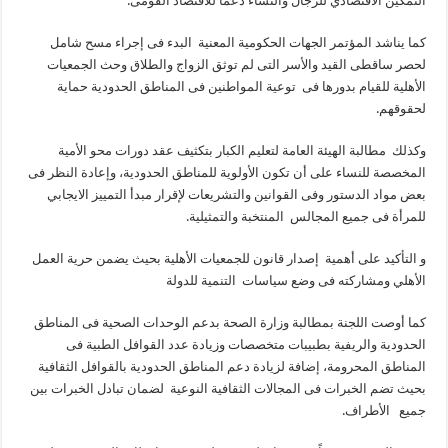
التمكين الاقتصادي للرجال والنساء دعما للاقتصاد القومى.
كما يناشد المؤتمر الجهات الحكومية المعنية البدء فى إجراء مسح شامل
لحصر ساقطى القيد والأسر التى لم توثق الزواج والطلاق وحث الجمعيات
الأهلية للقيام بدورها فى توعية المواطنين فى المناطق الحدودية حماية
لحقوقهم.
وكذلك مطالبة الهيئة العامة لتعليم الكبار بتكثيف عقد دورات محو الأمية
المخصصة للنساء على أن تكون الأولوية للمناطق الحدودية، وإعادة النظر فى
بعض مواد الدستور وفى القوانين والتشريعات لإقرار مبدأ التمييز الايجابي
للمرأة فى جميع المجالس المنتخبة والتمثيلية.
و التأكيد على أهمية إصدار قانون للجمعيات الأهلية بحيث يضمن حرية العمل
الأهلي ومشاركته فى وضع سياسات التنمية للدولة
كما أوصت اللجنة بمطالبة وزارة الصحة بدعم الوحدات الصحية فى المناطق
الحدودية والريفية بطبيبات متخصصات وزيادة عدد القوافل الطبية فى
المناطق المحرومة، إضافة لزيادة دعم المناطق الحدودية بالقوافل الثقافية
بحيث تضم الخبرات فى المجالات الثقافية النوعية لضمان تبادل الخبرات بين
جميع الأطراف.