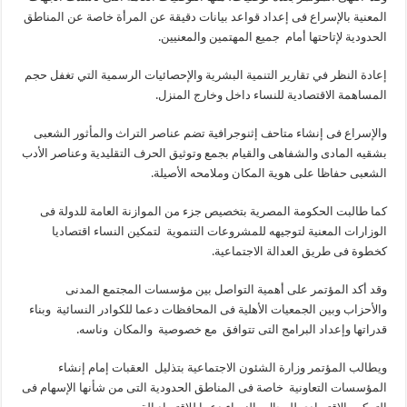
المعنية بالإسراع فى إعداد قواعد بيانات دقيقة عن المرأة خاصة عن المناطق
الحدودية لإتاحتها أمام جميع المهتمين والمعنيين.
إعادة النظر في تقارير التنمية البشرية والإحصائيات الرسمية التي تغفل حجم
المساهمة الاقتصادية للنساء داخل وخارج المنزل.
والإسراع فى إنشاء متاحف إثنوجرافية تضم عناصر التراث والمأثور الشعبى
بشقيه المادى والشفاهى والقيام بجمع وتوثيق الحرف التقليدية وعناصر الأدب
الشعبى حفاظا على هوية المكان وملامحه الأصيلة.
كما طالبت الحكومة المصرية بتخصيص جزء من الموازنة العامة للدولة فى
الوزارات المعنية لتوجيهه للمشروعات التنموية لتمكين النساء اقتصاديا
كخطوة فى طريق العدالة الاجتماعية.
وقد أكد المؤتمر على أهمية التواصل بين مؤسسات المجتمع المدنى
والأحزاب وبين الجمعيات الأهلية فى المحافظات دعما للكوادر النسائية وبناء
قدراتها وإعداد البرامج التى تتوافق مع خصوصية والمكان وناسه.
ويطالب المؤتمر وزارة الشئون الاجتماعية بتذليل العقبات إمام إنشاء
المؤسسات التعاونية خاصة فى المناطق الحدودية التى من شأنها الإسهام فى