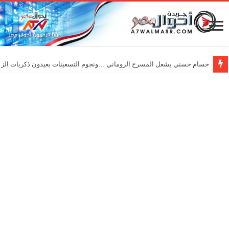
حسام حسني يشعل المسرح الروماني …ونجوم التسعينات يعيدون ذكريات الزم