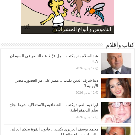
صورة كاركاتيرية
صورة كاركاتيرية
الناموس و أنواع الحشرات
الموظفين بعد ارتفاع الأسعار
ارتفاع نسبة الطلاق في مصر
كتاب وأقلام
عبدالسلام بدر يكتب… هل فرَّط عبدالناصر في السودان
؟..!!
12 يناير، 2026
دينا شرف الدين تكتب… مصر على مر العصور.. مصر
الأيوبية 3
12 يناير، 2026
ابراهيم الصياد يكتب… الشفافية والاستقلالية شرط نجاح
تعلُّم الديمقراطية!
12 يناير، 2026
محمد يوسف العزيزي يكتب… قانون القوة يحكم العالم..
والسيادة يتم اختطافها !