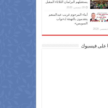
يستقبلهم البرلمان الثلاثاء المقبل
20 ديسمبر، 2020
أبناء المرحوم غريب عبدالمنعم
يتقدمون بالتهنئة لـ«نواب
السويس»
ا على فيسبوك