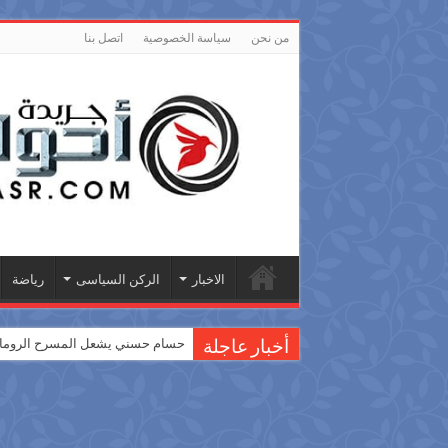
من نحن
سياسة الخصوصية
اتصل بنا
الاخبار
الركن السياسى
رياضة
حسام حسني يشعل المسرح الروماني
أخبار عاجلة