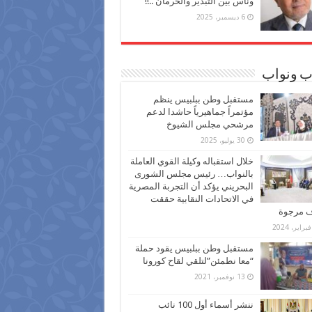
وناس بين التبذير والحرمان ..!!
6 ديسمبر، 2025
ب ونواب
مستقبل وطن ببلبيس ينظم
مؤتمراً جماهيرياً حاشدا لدعم
مرشحي مجلس الشيوخ
30 يوليو، 2025
خلال استقباله وكيلة القوي العاملة
بالنواب… رئيس مجلس الشورى
البحريني يؤكد أن التجربة المصرية
في الاتحادات النقابية حققت
ف مرجوة
مستقبل وطن ببلبيس يقود حملة
“معا نطمئن”لتلقي لقاح كورونا
13 نوفمبر، 2021
ننشر أسماء أول 100 نائب