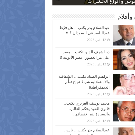
 كاركاتيرية
 كاركاتيرية
موس و أنواع الحشرات
ظفين بعد ارتفاع الأسعار
اع نسبة الطلاق في مصر
وأقلام
عبدالسلام بدر يكتب… هل فرَّط
عبدالناصر في السودان ؟..!!
12 يناير، 2026
دينا شرف الدين تكتب… مصر
على مر العصور.. مصر الأيوبية 3
12 يناير، 2026
ابراهيم الصياد يكتب… الشفافية
والاستقلالية شرط نجاح تعلُّم
الديمقراطية!
12 يناير، 2026
محمد يوسف العزيزي يكتب…
قانون القوة يحكم العالم..
والسيادة يتم اختطافها !
12 يناير، 2026
عبدالسلام بدر يكتب… ناس .