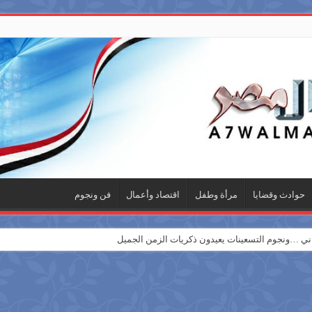
حوادث وقضايا
مرأة وطفل
اقتصاد وأعمال
فن ونجوم
 …ونجوم التسعينات يعيدون ذكريات الزمن الجميل