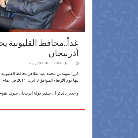
غداً..محافظ القليوبية ي
أذربيجان
8 أبريل، 2014
208 زيارة
قرر المهندس محمد عبدالظاهر محافظ القليوبية إقام
بنها يوم الأربعاء الموافق 9 ابريل 2014 في تمام الساعة الثانية عشر ظهرا .
و جدير بالذكر أن سفير دولة أذربيجان سوف يقوم ب