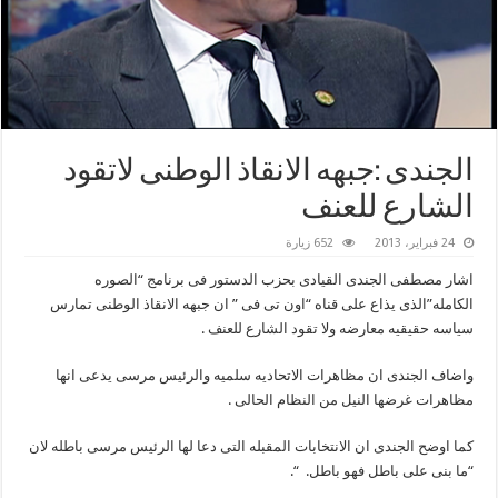
الجندى :جبهه الانقاذ الوطنى لاتقود
الشارع للعنف
24 فبراير، 2013
652 زيارة
اشار مصطفى الجندى القيادى بحزب الدستور فى برنامج “الصوره
الكامله”الذى يذاع على قناه “اون تى فى ” ان جبهه الانقاذ الوطنى تمارس
سياسه حقيقيه معارضه ولا تقود الشارع للعنف .
واضاف الجندى ان مظاهرات الاتحاديه سلميه والرئيس مرسى يدعى انها
مظاهرات غرضها النيل من النظام الحالى .
كما اوضح الجندى ان الانتخابات المقبله التى دعا لها الرئيس مرسى باطله لان
“ما بنى على باطل فهو باطل. “.