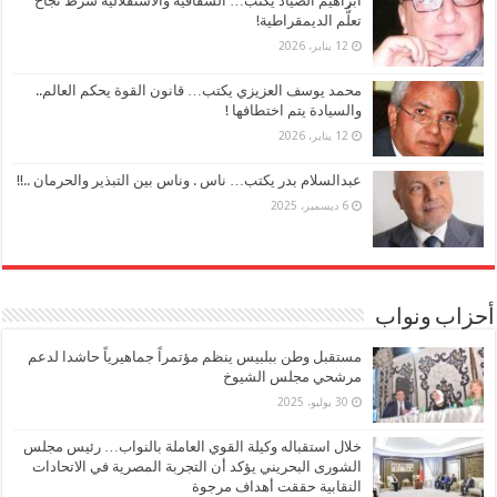
ابراهيم الصياد يكتب… الشفافية والاستقلالية شرط نجاح
تعلُّم الديمقراطية!
12 يناير، 2026
محمد يوسف العزيزي يكتب… قانون القوة يحكم العالم..
والسيادة يتم اختطافها !
12 يناير، 2026
عبدالسلام بدر يكتب… ناس . وناس بين التبذير والحرمان ..!!
6 ديسمبر، 2025
أحزاب ونواب
مستقبل وطن ببلبيس ينظم مؤتمراً جماهيرياً حاشدا لدعم
مرشحي مجلس الشيوخ
30 يوليو، 2025
خلال استقباله وكيلة القوي العاملة بالنواب… رئيس مجلس
الشورى البحريني يؤكد أن التجربة المصرية في الاتحادات
النقابية حققت أهداف مرجوة