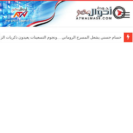
حسام حسني يشعل المسرح الروماني …ونجوم التسعينات يعيدون ذكريات الزم