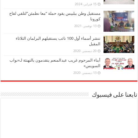
15 فبراير، 2024
مستقبل وطن ببلبيس يقود حملة “معا نطمئن”لتلقي لقاح
كورونا
13 نوفمبر، 2021
ننشر أسماء أول 100 نائب يستقبلهم البرلمان الثلاثاء
المقبل
20 ديسمبر، 2020
أبناء المرحوم غريب عبدالمنعم يتقدمون بالتهنئة لـ«نواب
السويس»
13 ديسمبر، 2020
تابعنا على فيسبوك