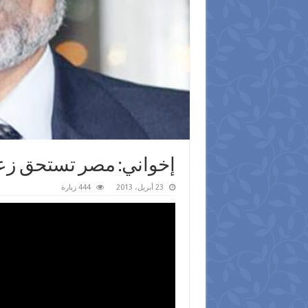
إخواني: مصر تستحق زع
23 أبريل، 2013
444 زيارة