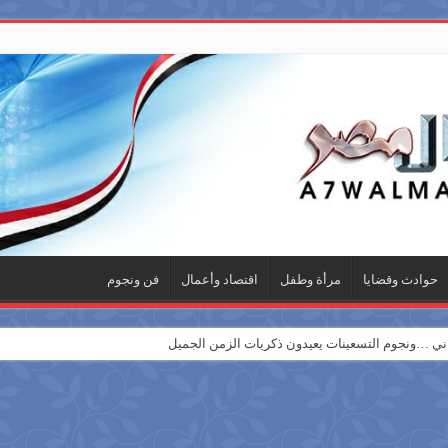
حوادث وقضايا
مرأة وطفل
اقتصاد وأعمال
فن ونجوم
 …ونجوم التسعينات يعيدون ذكريات الزمن الجميل