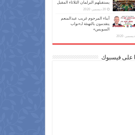
يستقبلهم البرلمان الثلاثاء المقبل
20 ديسمبر، 2020
أبناء المرحوم غريب عبدالمنعم
يتقدمون بالتهنئة لـ«نواب
السويس»
ا على فيسبوك