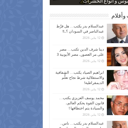
 كاركاتيرية
 كاركاتيرية
موس و أنواع الحشرات
ظفين بعد ارتفاع الأسعار
اع نسبة الطلاق في مصر
وأقلام
عبدالسلام بدر يكتب… هل فرَّط
عبدالناصر في السودان ؟..!!
12 يناير، 2026
دينا شرف الدين تكتب… مصر
على مر العصور.. مصر الأيوبية 3
12 يناير، 2026
ابراهيم الصياد يكتب… الشفافية
والاستقلالية شرط نجاح تعلُّم
الديمقراطية!
12 يناير، 2026
محمد يوسف العزيزي يكتب…
قانون القوة يحكم العالم..
والسيادة يتم اختطافها !
12 يناير، 2026
عبدالسلام بدر يكتب… ناس .