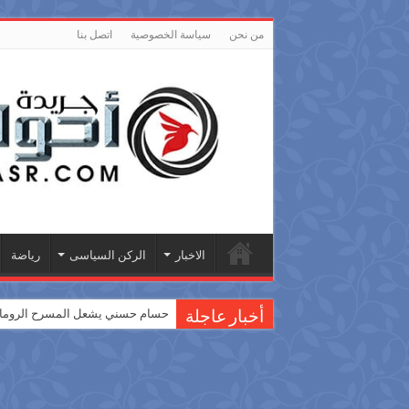
من نحن
سياسة الخصوصية
اتصل بنا
الاخبار
الركن السياسى
رياضة
حسام حسني يشعل المسرح الروماني
أخبار عاجلة