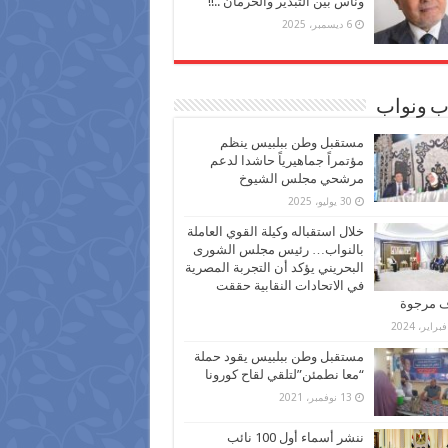
وناس بين التبذير والحرمان ..!!
6 ديسمبر، 2025
ب ونواب
مستقبل وطن ببلبيس ينظم
مؤتمراً جماهيرياً حاشدا لدعم
مرشحي مجلس الشيوخ
30 يوليو، 2025
خلال استقباله وكيلة القوي العاملة
بالنواب… رئيس مجلس الشورى
البحريني يؤكد أن التجربة المصرية
في الاتحادات النقابية حققت
ف مرجوة
مستقبل وطن ببلبيس يقود حملة
“معا نطمئن”لتلقي لقاح كورونا
13 نوفمبر، 2021
ننشر أسماء أول 100 نائب