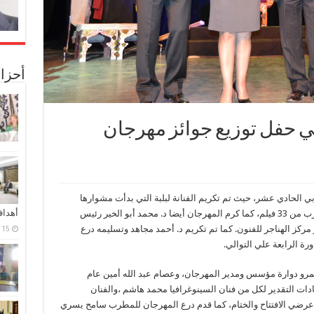
أحزا
 حفل توزيع جوائز مهرجان
 الحادي عشر، حيث تم تكريم الفنانة لبلبة التي بدأت مشوارها
أهدا
الفني وهي طفلة في سن الخامسة وقدمت ما يقرب من 33 فيلم، كما كرم المهرجان أيضا د. محمد أبو الخير رئيس
ركز الهناجر للفنون. كما تم تكريم د. أحمد مجاهد وتسليمه درع
15 فبراير، 2024
رة الرابعة علي التوالي.
رو دوارة مؤسس ومدير المهرجان، وعصام عبد الله أمين عام
ت التقدير لكل من فنان السينوغرافيا محمد هاشم ،والفنان
رضي الافتتاح والختام، كما قدم درع المهرجان للمطرب سامح يسري