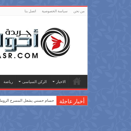
من نحن
سياسة الخصوصية
اتصل بنا
الاخبار
الركن السياسى
رياضة
حسام حسني يشعل المسرح الروماني
أخبار عاجلة