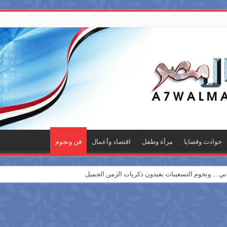
حوادث وقضايا
مرأة وطفل
اقتصاد وأعمال
فن ونجوم
 …ونجوم التسعينات يعيدون ذكريات الزمن الجميل