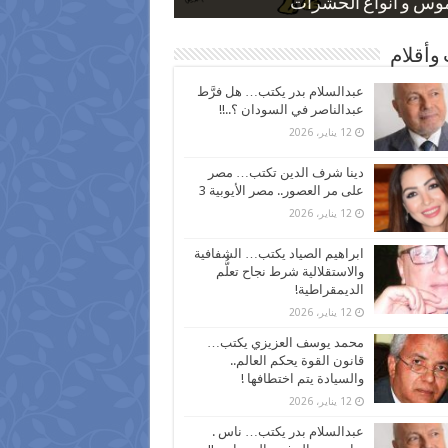
 كاركاتيرية
 كاركاتيرية
موس و أنواع الحشرات
ظفين بعد ارتفاع الأسعار
اع نسبة الطلاق في مصر
وأقلام
عبدالسلام بدر يكتب… هل فرَّط
عبدالناصر في السودان ؟..!!
12 يناير، 2026
دينا شرف الدين تكتب… مصر
على مر العصور.. مصر الأيوبية 3
12 يناير، 2026
ابراهيم الصياد يكتب… الشفافية
والاستقلالية شرط نجاح تعلُّم
الديمقراطية!
12 يناير، 2026
محمد يوسف العزيزي يكتب…
قانون القوة يحكم العالم..
والسيادة يتم اختطافها !
12 يناير، 2026
عبدالسلام بدر يكتب… ناس .