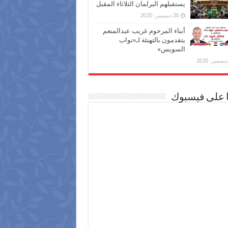
يستقبلهم البرلمان الثلاثاء المقبل
20 ديسمبر، 2020
أبناء المرحوم غريب عبدالمنعم
يتقدمون بالتهنئة لـ«نواب
السويس»
ا على فيسبوك