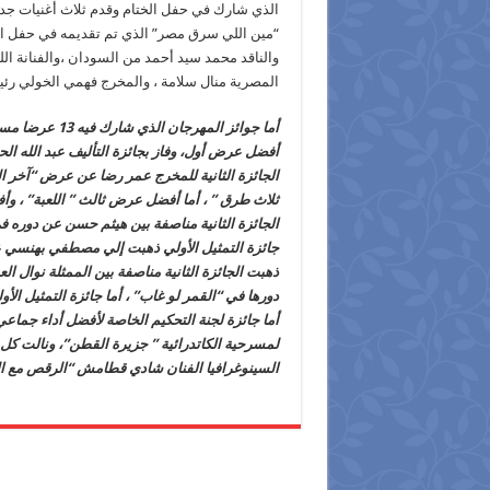
الذي شارك في حفل الختام وقدم ثلاث أغنيات ج
“مين اللي سرق مصر” الذي تم تقديمه في حفل الخت
والناقد محمد سيد أحمد من السودان ،والفنانة الل
المصرية منال سلامة ، والمخرج فهمي الخولي رئي
أما جوائز الم
أفضل عرض أول، وفاز بجائزة التأليف عبد الله 
الجائزة الثانية للمخرج عمر رضا عن عرض “آخر ا
ثلاث طرق ” ، أما أفضل عرض ثالث ” اللعبة” ، و
الجائزة الثانية مناصفة بين هيثم حسن عن دوره ف
جائزة التمثيل الأولي ذهبت إلي مصطفي بهنسي ع
ذهبت الجائزة الثانية مناصفة بين الممثلة نوال 
دورها في “القمر لو غاب” ، أما جائزة التمثيل ال
أما جائزة لجنة التحكيم الخاصة لأفضل أداء جماعي
لمسرحية الكاتدرائية ” جزيرة القطن”، ونالت كل
السينوغرافيا الفنان شادي قطامش “الرقص مع 