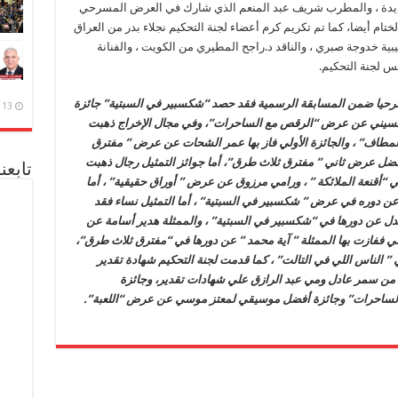
ديدة ، والمطرب شريف عبد المنعم الذي شارك في العرض المسرحي
ام أيضا، كما تم تكريم كرم أعضاء لجنة التحكيم نجلاء بدر من العراق
يبية خدوجة صبري ، والناقد د.راجح المطيري من الكويت ، والفنانة
س لجنة التحكيم.
هرجان الذي شارك فيه 13 عرضا مسرحيا ضمن المسابقة الرسمية فقد حصد “شكسبير في السبتية” جائزة
13 ديسمبر، 2020
الحسيني عن عرض “الرقص مع الساحرات”، وفي مجال الإخراج ذهبت
لمطاف” ، والجائزة الأولي فاز بها عمر الشحات عن عرض ” مفترق
أفضل عرض ثاني ” مفترق ثلاث طرق”، أما جوائز التمثيل رجال ذهبت
تابعن
ي “أقنعة الملائكة ” ، ورامي مرزوق عن عرض ” أوراق حقيقية” ، أما
ن دوره في عرض ” شكسبير في السبتية” ، أما التمثيل نساء فقد
العدل عن دورها في “شكسبير في السبتية” ، والممثلة هدير أسامة عن
أولي ففازت بها الممثلة ” آية محمد ” عن دورها في “مفترق ثلاث طرق”،
 ” الناس اللي في التالت” ، كما قدمت لجنة التحكيم شهادة تقدير
 من سمر عادل ومي عبد الرازق علي شهادات تقدير، وجائزة
الساحرات” وجائزة أفضل موسيقي لمعتز موسي عن عرض “اللعبة”.