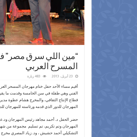
“مين اللي سرق مصر” في
المسرح العربي
23 أبريل، 2013
483 زيارة
أقيم مساء الأحد حفل ختام مهرجان المسحر العربي
قطاع الإنتاج الثقافي، والمخرج هشام عطوة مدير م
المهرجان للدور الذي قدمه ورئاسته للمهرجان للدو
حضر الحفل د. أحمد مجاهد رئيس المهرجان ود.عم
المهرجان وتم تكريم، تم تسليم مجموعة من شهادا
التشكيلي أحمد حشيش ، ود. زياد المصري مخرج ع