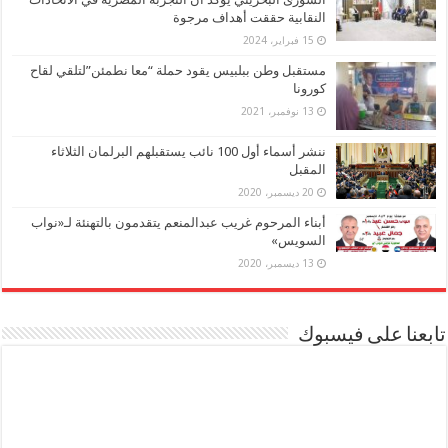
النقابية حققت أهداف مرجوة
15 فبراير، 2024
مستقبل وطن ببلبيس يقود حملة “معا نطمئن”لتلقي لقاح
كورونا
13 نوفمبر، 2021
ننشر أسماء أول 100 نائب يستقبلهم البرلمان الثلاثاء
المقبل
20 ديسمبر، 2020
أبناء المرحوم غريب عبدالمنعم يتقدمون بالتهنئة لـ«نواب
السويس»
13 ديسمبر، 2020
تابعنا على فيسبوك