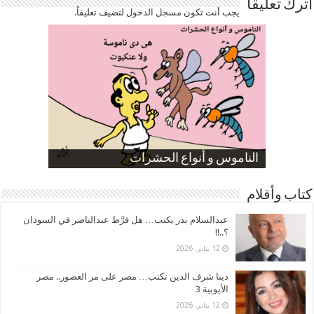
اترك تعليقاً
يجب أنت تكون
مسجل الدخول
لتضيف تعليقاً.
صورة كاركاتيرية
صورة كاركاتيرية
الناموس و أنواع الحشرات
الموظفين بعد ارتفاع الأسعار
ارتفاع نسبة الطلاق في مصر
كتاب وأقلام
عبدالسلام بدر يكتب… هل فرَّط عبدالناصر في السودان
؟..!!
12 يناير، 2026
دينا شرف الدين تكتب… مصر على مر العصور.. مصر
الأيوبية 3
12 يناير، 2026