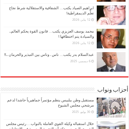
ابراهيم الصياد يكتب… الشفافية والاستقلالية شرط نجاح
تعلُّم الديمقراطية!
12 يناير، 2026
محمد يوسف العزيزي يكتب… قانون القوة يحكم العالم..
والسيادة يتم اختطافها !
12 يناير، 2026
عبدالسلام بدر يكتب… ناس . وناس بين التبذير والحرمان ..!!
6 ديسمبر، 2025
أحزاب ونواب
مستقبل وطن ببلبيس ينظم مؤتمراً جماهيرياً حاشدا لدعم
مرشحي مجلس الشيوخ
30 يوليو، 2025
خلال استقباله وكيلة القوي العاملة بالنواب… رئيس مجلس
الشورى البحريني يؤكد أن التجربة المصرية في الاتحادات