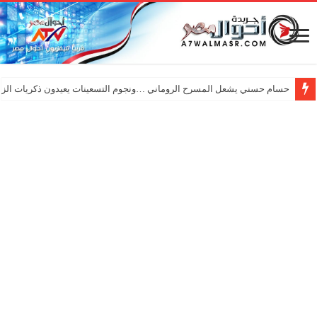
حسام حسني يشعل المسرح الروماني …ونجوم التسعينات يعيدون ذكريات الزم