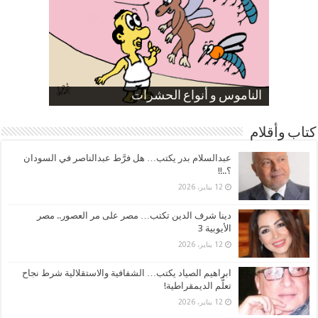
صورة كاركاتيرية
صورة كاركاتيرية
الناموس و أنواع الحشرات
الموظفين بعد ارتفاع الأسعار
ارتفاع نسبة الطلاق في مصر
كتاب وأقلام
عبدالسلام بدر يكتب… هل فرَّط عبدالناصر في السودان
؟..!!
12 يناير، 2026
دينا شرف الدين تكتب… مصر على مر العصور.. مصر
الأيوبية 3
12 يناير، 2026
ابراهيم الصياد يكتب… الشفافية والاستقلالية شرط نجاح
تعلُّم الديمقراطية!
12 يناير، 2026