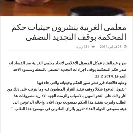
معلمى الغربية ينشرون حيثيات حكم
المحكمة بوقف التجديد النصفى
25 فبراير، 2014
231 زيارة
صرح عبدالفتاح عوكل المسؤل الاعلامى لاتحاد معلمى الغربية ضد الفساد انه
صدر حكم المحكمة بوقف اجراءات التجديد النصفى بالمحله وسمنود الاحد
الموافق 2014_2_23
وعليه فالاتحاد قرر نشر صور الحكم وحيثياته والتى جاء فيها
“بقبول الدعوة شكلا ووقف تنفيذ القرار المطعون فيه وما يترتب على ذلك من
اثار وذلك على النحو المبين بالاسباب والزمت الجهه الاداريه مصروفات هذا
الطلب وامرت بتنفيذ هذا الحكم بمسودته دون اعلان واحاله الدعوتين الى
هيئه مفوضى الدوله لاعداد تقرير بالراى القانونى فى موضوع هذا الطلب .”