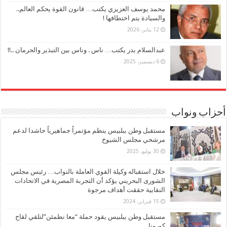
محمد يوسف العزيزي يكتب… قانون القوة يحكم العالم..
والسيادة يتم اختطافها !
12 يناير، 2026
عبدالسلام بدر يكتب… ناس . وناس بين التبذير والحرمان ..!!
6 ديسمبر، 2025
أحزاب ونواب
مستقبل وطن ببلبيس ينظم مؤتمراً جماهيرياً حاشدا لدعم
مرشحي مجلس الشيوخ
30 يوليو، 2025
خلال استقباله وكيلة القوي العاملة بالنواب… رئيس مجلس
الشورى البحريني يؤكد أن التجربة المصرية في الاتحادات
النقابية حققت أهداف مرجوة
15 فبراير، 2024
مستقبل وطن ببلبيس يقود حملة “معا نطمئن”لتلقي لقاح
كورونا