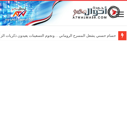
حسام حسني يشعل المسرح الروماني …ونجوم التسعينات يعيدون ذكريات الزم