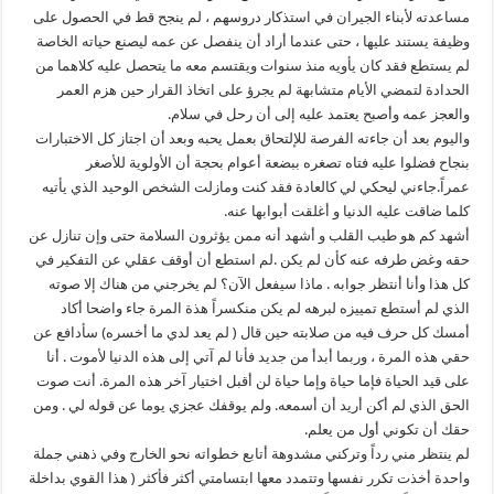
مساعدته لأبناء الجيران في استذكار دروسهم ، لم ينجح قط في الحصول على
وظيفة يستند عليها ، حتى عندما أراد أن ينفصل عن عمه ليصنع حياته الخاصة
لم يستطع فقد كان يأويه منذ سنوات ويقتسم معه ما يتحصل عليه كلاهما من
الحدادة لتمضي الأيام متشابهة لم يجرؤ على اتخاذ القرار حين هزم العمر
والعجز عمه وأصبح يعتمد عليه إلى أن رحل في سلام.
واليوم بعد أن جاءته الفرصة للإلتحاق بعمل يحبه وبعد أن اجتاز كل الاختبارات
بنجاح فضلوا عليه فتاه تصغره ببضعة أعوام بحجة أن الأولوية للأصغر
عمراً.جاءني ليحكي لي كالعادة فقد كنت ومازلت الشخص الوحيد الذي يأتيه
كلما ضاقت عليه الدنيا و أغلقت أبوابها عنه.
أشهد كم هو طيب القلب و أشهد أنه ممن يؤثرون السلامة حتى وإن تنازل عن
حقه وغض طرفه عنه كأن لم يكن .لم استطع أن أوقف عقلي عن التفكير في
كل هذا وأنا أنتظر جوابه . ماذا سيفعل الآن؟ لم يخرجني من هناك إلا صوته
الذي لم أستطع تمييزه لبرهه لم يكن منكسراً هذة المرة جاء واضحا أكاد
أمسك كل حرف فيه من صلابته حين قال ( لم يعد لدي ما أخسره) سأدافع عن
حقي هذه المرة ، وربما أبدأ من جديد فأنا لم آتي إلى هذه الدنيا لأموت . أنا
على قيد الحياة فإما حياة وإما حياة لن أقبل اختيار آخر هذه المرة. أنت صوت
الحق الذي لم أكن أريد أن أسمعه. ولم يوقفك عجزي يوما عن قوله لي . ومن
حقك أن تكوني أول من يعلم.
لم ينتظر مني رداً وتركني مشدوهة أتابع خطواته نحو الخارج وفي ذهني جملة
واحدة أخذت تكرر نفسها وتتمدد معها ابتسامتي أكثر فأكثر ( هذا القوي بداخلة