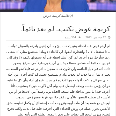
الإعلامية كريمة عوض
كريمة عوض تكتب… لم يعد نائماً.
12 ديسمبر، 2023
364 زيارة
لم أرفع عيني عنه لحظة وهو يتحدث إليّ وما أن إنتهى بادرته بالسؤال : وأنت
ماذا ستفعل الآن ؟ وانتظرته ليقول لي كالعادة : وماذا يستطيع مثلي أن يفعل ،
ربما سأرحل مرة أخرى. لم أكن أشك لحظة في أنه سيقولها .كيف لا ! وقد كان
عهدي به دائما أنه شخص مسالم يخشى أن يكون طرفاً في صراع .يتصور
دائما أنه في ذيل القائمة ولن تكون هناك معجزات لتزحزحه قليلاً نحو المقدمة.
يعتبر دائما أن ما حدث لم يحدث مادام يستطيع تجنبه. كم كنت أحزن من أجله
، حتى مع كل ما كنت أقوله حينها لأذكره كم سيستطيع إن أراد وأن كل ما عليه
هو أن يؤمن بنفسه وبحقه ليحصل عليه ولم أكن لألومه حين لا يستجيب فأنا
أعرف جيدا ما يدور بداخله فلم تمنحه الحياة يوما رصيداً من الأشخاص أو من
الأشياء قد يعطيه الشعور بالأمان ، فقد جاء من قرية صغيرة في الجنوب
ليعيش مع عمه بعد أن مات أبوه وتزوجت أمه ، إستطاع أن يكمل تعليمه بشق
الأنفس بجوار عمله في ورش الحدادة التي أحرقت قلبه قبل يديه. ولكنه تخرج
ليصبح مدرسا للجغرافيا يقتات على بعض النقود القليلة التي تأتيه نظير