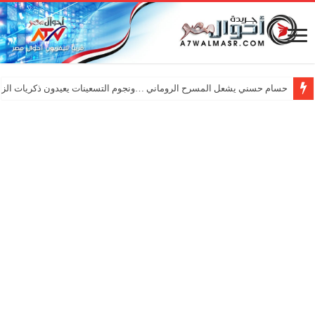
حسام حسني يشعل المسرح الروماني …ونجوم التسعينات يعيدون ذكريات الزم