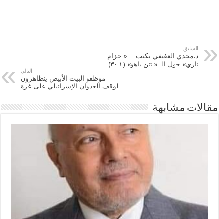
السابق
د.مجدي العفيفي يكتب… « حزام
ناري» حول الـ « نتن ياهو» (١ -٣)
التالي
موظفو البيت الأبيض يتظاهرون
لوقف العدوان الإسرائيلي على غزة
مقالات مشابهة