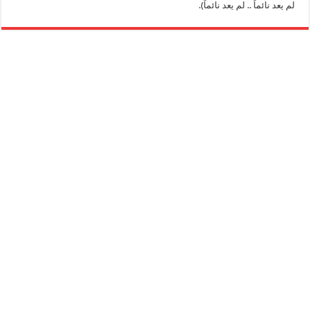
لم يعد نائماً .. لم يعد نائماً).