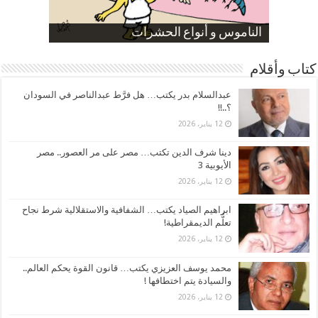
صورة كاركاتيرية
صورة كاركاتيرية
الناموس و أنواع الحشرات
الموظفين بعد ارتفاع الأسعار
ارتفاع نسبة الطلاق في مصر
كتاب وأقلام
عبدالسلام بدر يكتب… هل فرَّط عبدالناصر في السودان
؟..!!
12 يناير، 2026
دينا شرف الدين تكتب… مصر على مر العصور.. مصر
الأيوبية 3
12 يناير، 2026
ابراهيم الصياد يكتب… الشفافية والاستقلالية شرط نجاح
تعلُّم الديمقراطية!
12 يناير، 2026
محمد يوسف العزيزي يكتب… قانون القوة يحكم العالم..
والسيادة يتم اختطافها !
12 يناير، 2026