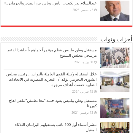
عبدالسلام بدر يكتب… ناس . وناس بين التبذير والحرمان ..!!
6 ديسمبر، 2025
أحزاب ونواب
مستقبل وطن ببلبيس ينظم مؤتمراً جماهيرياً حاشدا لدعم
مرشحي مجلس الشيوخ
30 يوليو، 2025
خلال استقباله وكيلة القوي العاملة بالنواب… رئيس مجلس
الشورى البحريني يؤكد أن التجربة المصرية في الاتحادات
النقابية حققت أهداف مرجوة
15 فبراير، 2024
مستقبل وطن ببلبيس يقود حملة “معا نطمئن”لتلقي لقاح
كورونا
13 نوفمبر، 2021
ننشر أسماء أول 100 نائب يستقبلهم البرلمان الثلاثاء
المقبل