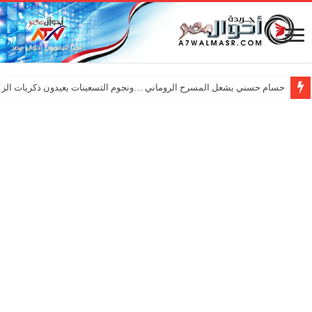
حسام حسني يشعل المسرح الروماني …ونجوم التسعينات يعيدون ذكريات الزم