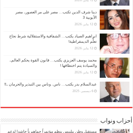
دينا شرف الدين تكتب… مصر على مر العصور.. مصر
الأيوبية 3
12 يناير، 2026
ابراهيم الصياد يكتب… الشفافية والاستقلالية شرط نجاح
تعلُّم الديمقراطية!
12 يناير، 2026
محمد يوسف العزيزي يكتب… قانون القوة يحكم العالم..
والسيادة يتم اختطافها !
12 يناير، 2026
عبدالسلام بدر يكتب… ناس . وناس بين التبذير والحرمان ..!!
6 ديسمبر، 2025
أحزاب ونواب
مستقبل وطن ببلبيس ينظم مؤتمراً جماهيرياً حاشدا لدعم