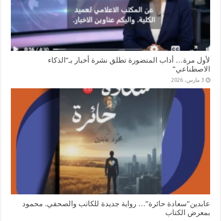
لأول مرة… أداب المنضورة تطلق نشرة أخبار بـ”الذكاء
الاصطناعي”
3 مارس، 2026
عابدين”سعادة حائرة”… رواية جديدة للكاتب والصحفي. محمود
بمعرض الكتاب