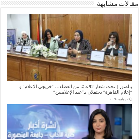
مقالات مشابهة
بالصور| تحت شعار 92عامًا من العطاء… “خريجي الإعلام” و
“إعلام القاهرة” يحتفلان بـ”عيد الإعلاميين”
7 يوليو، 2026