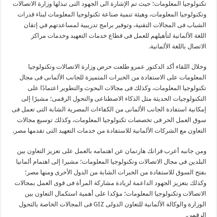
تكنولوجيا المعلومات؛ حيث تم الإشارة الى الجهود التى تبذلها وزارة الاتصالات
وتكنولوجيا المعلومات، وهيئة تنمية صناعة تكنولوجيا المعلومات لبناء قدرات
الشباب فى المجالات التقنية، وتوفير برامج تدريبية لمساعدتهم في إتقان
اللغة الألمانية لتأهيلهم للعمل فى قطاع خدمات التعهيد وخدمات مراكز
الاتصال باللغة الألمانية.
وخلال اللقاء أكد الدكتور عمرو طلعت حرص وزارة الاتصالات وتكنولوجيا
المعلومات على الاستفادة من الخبرات المتميزة للجانب الألمانى فى مجال
تكنولوجيا المعلومات، وكذلك فى مجالات البحوث والتطوير اعتمادًا على
التكنولوجيات الحديثة مثل الذكاء الاصطناعى والتحول الرقمى؛ مشيرًا إلى
إمكانية استفادة الجانب الألمانى من الكفاءات المصرية الشابة التى تعمل فى
سوق العمل الحر فى تخصصات تكنولوجيا المعلومات، وكذلك توسيع مجالات
التعاون مع الشركات الألمانية للاستفادة من خدمات التعهيد التى تقدمها مصر.
ومن جانبه أعرب فرانك هارتمان عن اهتمامه بالعمل على تعزيز التعاون بين
البلدين فى مجال الاتصالات وتكنولوجيا المعلومات؛ مشيرا إلى اهتمام ألمانيا
بفتح السوق للاستفادة من الخبرات الشابة من الدول الأخرى ومنها مصر؛
وكذلك بتعزيز الجهود الداعمة لزيادة مشاركة المرأة فى قوى العمل بمجالات
الاتصالات وتكنولوجيا المعلومات؛ مؤكدا على أهمية استكمال التعاون بين
الوزارة والوكالة الألمانية للتعاون الدولى GIZ فى المجالات الخاصة بالتحول
الرقمى.