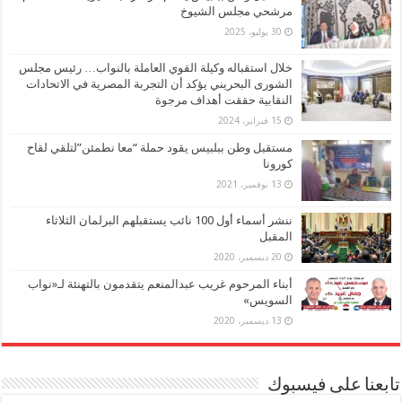
مرشحي مجلس الشيوخ
30 يوليو، 2025
خلال استقباله وكيلة القوي العاملة بالنواب… رئيس مجلس
الشورى البحريني يؤكد أن التجربة المصرية في الاتحادات
النقابية حققت أهداف مرجوة
15 فبراير، 2024
مستقبل وطن ببلبيس يقود حملة “معا نطمئن”لتلقي لقاح
كورونا
13 نوفمبر، 2021
ننشر أسماء أول 100 نائب يستقبلهم البرلمان الثلاثاء
المقبل
20 ديسمبر، 2020
أبناء المرحوم غريب عبدالمنعم يتقدمون بالتهنئة لـ«نواب
السويس»
13 ديسمبر، 2020
تابعنا على فيسبوك