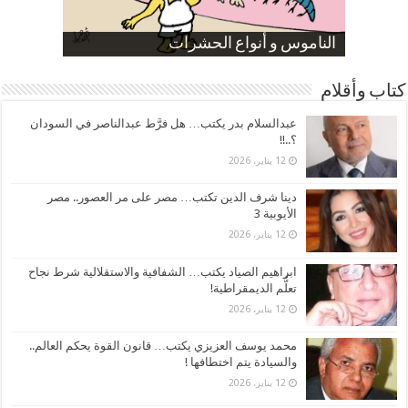
صورة كاركاتيرية
صورة كاركاتيرية
الناموس و أنواع الحشرات
الموظفين بعد ارتفاع الأسعار
ارتفاع نسبة الطلاق في مصر
كتاب وأقلام
عبدالسلام بدر يكتب… هل فرَّط عبدالناصر في السودان
؟..!!
12 يناير، 2026
دينا شرف الدين تكتب… مصر على مر العصور.. مصر
الأيوبية 3
12 يناير، 2026
ابراهيم الصياد يكتب… الشفافية والاستقلالية شرط نجاح
تعلُّم الديمقراطية!
12 يناير، 2026
محمد يوسف العزيزي يكتب… قانون القوة يحكم العالم..
والسيادة يتم اختطافها !
12 يناير، 2026