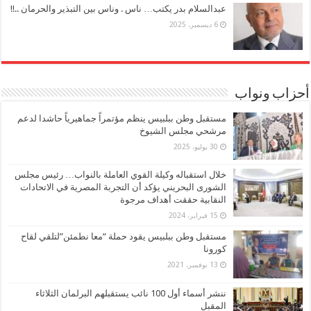
عبدالسلام بدر يكتب… ناس . وناس بين التبذير والحرمان ..!!
6 ديسمبر، 2025
أحزاب ونواب
مستقبل وطن ببلبيس ينظم مؤتمراً جماهيرياً حاشدا لدعم
مرشحي مجلس الشيوخ
30 يوليو، 2025
خلال استقباله وكيلة القوي العاملة بالنواب… رئيس مجلس
الشورى البحريني يؤكد أن التجربة المصرية في الاتحادات
النقابية حققت أهداف مرجوة
15 فبراير، 2024
مستقبل وطن ببلبيس يقود حملة “معا نطمئن”لتلقي لقاح
كورونا
13 نوفمبر، 2021
ننشر أسماء أول 100 نائب يستقبلهم البرلمان الثلاثاء
المقبل