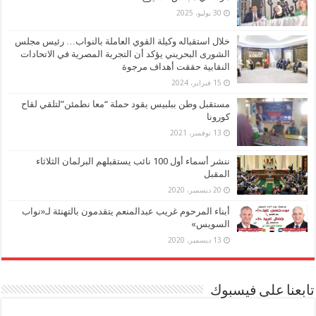
30 يوليو، 2025
خلال استقباله وكيلة القوي العاملة بالنواب… رئيس مجلس
الشورى البحريني يؤكد أن التجربة المصرية في الاتحادات
النقابية حققت أهداف مرجوة
15 فبراير، 2024
مستقبل وطن ببلبيس يقود حملة “معا نطمئن”لتلقي لقاح
كورونا
13 نوفمبر، 2021
ننشر أسماء أول 100 نائب يستقبلهم البرلمان الثلاثاء
المقبل
20 ديسمبر، 2020
أبناء المرحوم غريب عبدالمنعم يتقدمون بالتهنئة لـ«نواب
السويس»
13 ديسمبر، 2020
تابعنا على فيسبوك