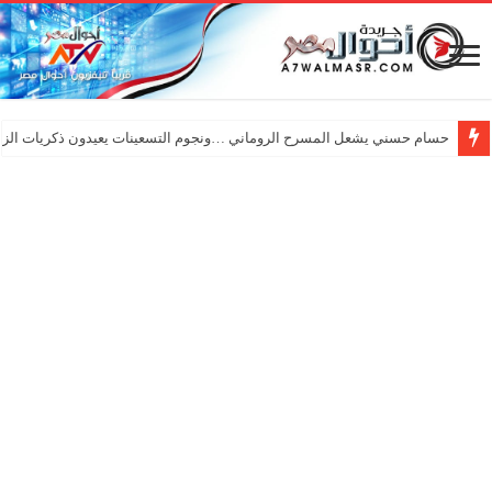
حسام حسني يشعل المسرح الروماني …ونجوم التسعينات يعيدون ذكريات الزم