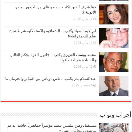
دينا شرف الدين تكتب… مصر على مر العصور.. مصر
الأيوبية 3
12 يناير، 2026
ابراهيم الصياد يكتب… الشفافية والاستقلالية شرط نجاح
تعلُّم الديمقراطية!
12 يناير، 2026
محمد يوسف العزيزي يكتب… قانون القوة يحكم العالم..
والسيادة يتم اختطافها !
12 يناير، 2026
عبدالسلام بدر يكتب… ناس . وناس بين التبذير والحرمان ..!!
6 ديسمبر، 2025
أحزاب ونواب
مستقبل وطن ببلبيس ينظم مؤتمراً جماهيرياً حاشدا لدعم
مرشحي مجلس الشيوخ