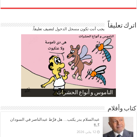
اترك تعليقاً
يجب أنت تكون
مسجل الدخول
لتضيف تعليقاً.
صورة كاركاتيرية
صورة كاركاتيرية
الناموس و أنواع الحشرات
الموظفين بعد ارتفاع الأسعار
ارتفاع نسبة الطلاق في مصر
كتاب وأقلام
عبدالسلام بدر يكتب… هل فرَّط عبدالناصر في السودان
؟..!!
12 يناير، 2026