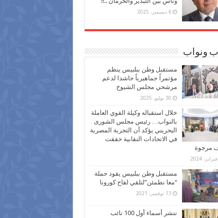
وناس بين التبذير والحرمان ..!!
6 ديسمبر، 2025
ب ونواب
مستقبل وطن ببلبيس ينظم
مؤتمراً جماهيرياً حاشدا لدعم
مرشحي مجلس الشيوخ
30 يوليو، 2025
خلال استقباله وكيلة القوي العاملة
بالنواب… رئيس مجلس الشورى
البحريني يؤكد أن التجربة المصرية
في الاتحادات النقابية حققت
ف مرجوة
مستقبل وطن ببلبيس يقود حملة
“معا نطمئن”لتلقي لقاح كورونا
13 نوفمبر، 2021
ننشر أسماء أول 100 نائب