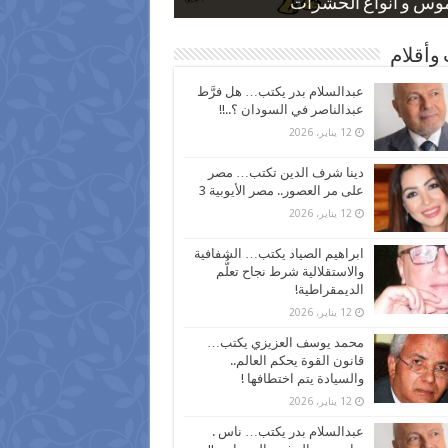
 كاركاتيرية
 كاركاتيرية
موس و أنواع الحشرات
ظفين بعد ارتفاع الأسعار
اع نسبة الطلاق في مصر
وأقلام
عبدالسلام بدر يكتب… هل فرَّط
عبدالناصر في السودان ؟..!!
12 يناير، 2026
دينا شرف الدين تكتب… مصر
على مر العصور.. مصر الأيوبية 3
12 يناير، 2026
ابراهيم الصياد يكتب… الشفافية
والاستقلالية شرط نجاح تعلُّم
الديمقراطية!
12 يناير، 2026
محمد يوسف العزيزي يكتب…
قانون القوة يحكم العالم..
والسيادة يتم اختطافها !
12 يناير، 2026
عبدالسلام بدر يكتب… ناس .