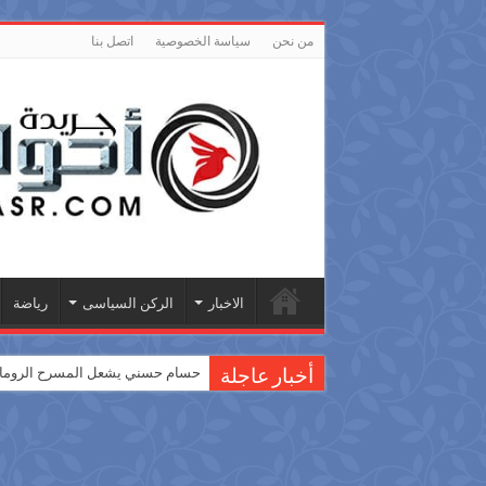
من نحن
سياسة الخصوصية
اتصل بنا
الاخبار
الركن السياسى
رياضة
حسام حسني يشعل المسرح الروماني
أخبار عاجلة