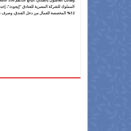
وطالب الع
المملوك للشركة المصرية للفنادق “إيجوث”، إحدى
12% المخصصة للعمال من دخل الفندق، وصرف نصيبهم من الأرباح السنوية