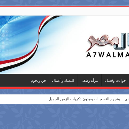
حوادث وقضايا
مرأة وطفل
اقتصاد وأعمال
فن ونجوم
 …ونجوم التسعينات يعيدون ذكريات الزمن الجميل