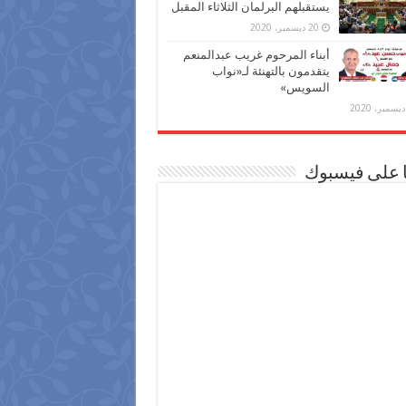
يستقبلهم البرلمان الثلاثاء المقبل
20 ديسمبر، 2020
أبناء المرحوم غريب عبدالمنعم
يتقدمون بالتهنئة لـ«نواب
السويس»
ا على فيسبوك