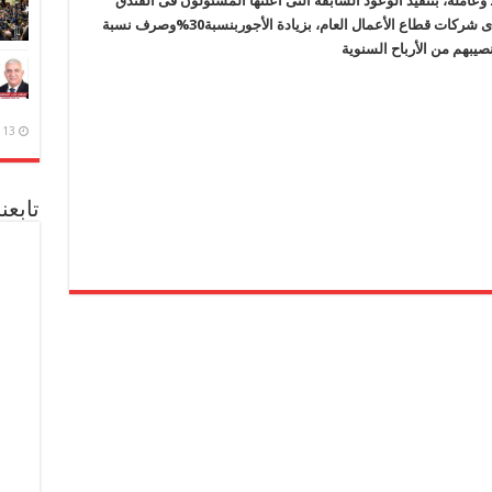
املون بالفندق، البالغ عددهم 350 عاملاً وعاملة، بتنفيذ الوعود السابقة التى أعلنها المسئولون فى الفندق
 شركات قطاع الأعمال العام، بزيادة الأجور
بنسبة
30
%
وصرف نسبة
13 ديسمبر، 2020
تابعن