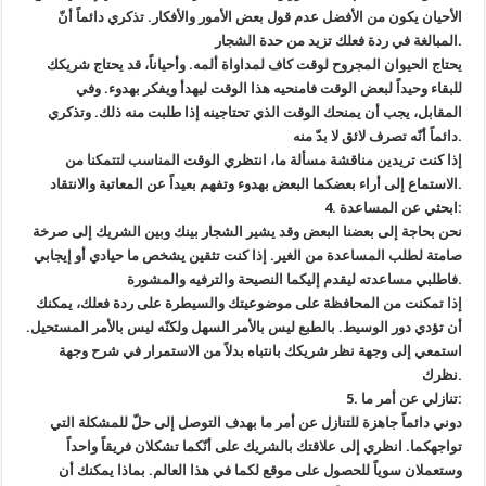
الأحيان يكون من الأفضل عدم قول بعض الأمور والأفكار. تذكري دائماً أنّ
المبالغة في ردة فعلك تزيد من حدة الشجار.
يحتاج الحيوان المجروح لوقت كاف لمداواة ألمه. وأحياناً، قد يحتاج شريكك
للبقاء وحيداً لبعض الوقت فامنحيه هذا الوقت ليهدأ ويفكر بهدوء. وفي
المقابل، يجب أن يمنحك الوقت الذي تحتاجينه إذا طلبت منه ذلك. وتذكري
دائماً أنّه تصرف لائق لا بدّ منه.
إذا كنت تريدين مناقشة مسألة ما، انتظري الوقت المناسب لتتمكنا من
الاستماع إلى أراء بعضكما البعض بهدوء وتفهم بعيداً عن المعاتبة والانتقاد.
4. ابحثي عن المساعدة:
نحن بحاجة إلى بعضنا البعض وقد يشير الشجار بينك وبين الشريك إلى صرخة
صامتة لطلب المساعدة من الغير. إذا كنت تثقين يشخص ما حيادي أو إيجابي
فاطلبي مساعدته ليقدم إليكما النصيحة والترفيه والمشورة.
إذا تمكنت من المحافظة على موضوعيتك والسيطرة على ردة فعلك، يمكنك
أن تؤدي دور الوسيط. بالطبع ليس بالأمر السهل ولكنّه ليس بالأمر المستحيل.
استمعي إلى وجهة نظر شريكك بانتباه بدلاً من الاستمرار في شرح وجهة
نظرك.
5. تنازلي عن أمر ما:
دوني دائماً جاهزة للتنازل عن أمر ما بهدف التوصل إلى حلّ للمشكلة التي
تواجهكما. انظري إلى علاقتك بالشريك على أنّكما تشكلان فريقاً واحداً
وستعملان سوياً للحصول على موقع لكما في هذا العالم. بماذا يمكنك أن