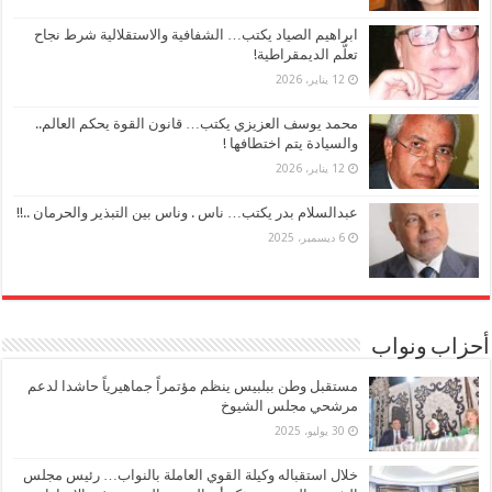
ابراهيم الصياد يكتب… الشفافية والاستقلالية شرط نجاح
تعلُّم الديمقراطية!
12 يناير، 2026
محمد يوسف العزيزي يكتب… قانون القوة يحكم العالم..
والسيادة يتم اختطافها !
12 يناير، 2026
عبدالسلام بدر يكتب… ناس . وناس بين التبذير والحرمان ..!!
6 ديسمبر، 2025
أحزاب ونواب
مستقبل وطن ببلبيس ينظم مؤتمراً جماهيرياً حاشدا لدعم
مرشحي مجلس الشيوخ
30 يوليو، 2025
خلال استقباله وكيلة القوي العاملة بالنواب… رئيس مجلس