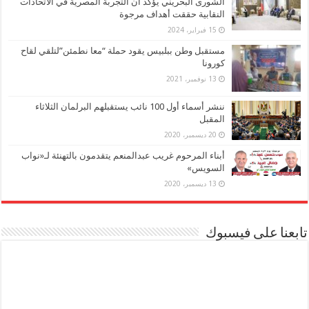
الشورى البحريني يؤكد أن التجربة المصرية في الاتحادات
النقابية حققت أهداف مرجوة
15 فبراير، 2024
مستقبل وطن ببلبيس يقود حملة “معا نطمئن”لتلقي لقاح
كورونا
13 نوفمبر، 2021
ننشر أسماء أول 100 نائب يستقبلهم البرلمان الثلاثاء
المقبل
20 ديسمبر، 2020
أبناء المرحوم غريب عبدالمنعم يتقدمون بالتهنئة لـ«نواب
السويس»
13 ديسمبر، 2020
تابعنا على فيسبوك