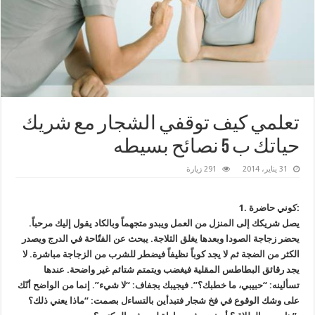
تعلمي كيف توقفي الشجار مع شريك
حياتك ب 5 نصائح بسيطه
31 يناير، 2014
291 زيارة
1. كوني حاضرة:
يصل شريكك إلى المنزل من العمل ويبدو متجهماً وبالكاد يقول إليك مرحباً.
يحضر زجاجة الصودا وبعدها يغلق الثلاجة. يبحث عن الفتّاحة في الدرج ويصدر
الكثر من الضجة ثم لا يجد كوباً نظيفاً فيضطر للشرب من الزجاجة مباشرة. لا
يجد رقائق البطاطس المقلية فيغضب ويتمتم شتائم غير واضحة. عندها
تسألينه: “حبيبي، ما خطبك؟”. فيجيبك بجفاف: “لا شيء”. إنما من الواضح أنّك
على وشك الوقوع في فخ شجار فتبدأين بالتساءل بصمت: “ماذا يعني ذلك؟