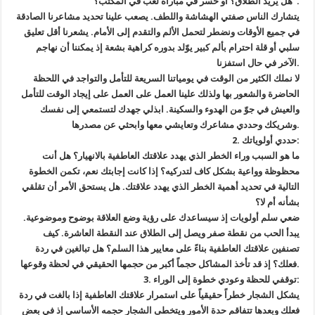
هل يريد الطلاق؟ أو خسر في مباراة لعب في المكتب؟”.
يتشارك الناس صفتي الهشاشة واللطف. يصعب علينا تحديد مشاعرنا الصادقة
في جميع الأوقات ونضطر لتحمل الألم والتقدم إلى الأمام. يشعرنا أقل تعليق
سلبي أو قلة احترام بألم كبير يوّلد بدوره كراهية بشعة إذ يمكننا أن نهاجم
الآخر في حال استفزنا.
لا نملك الكثير من الوقت في يومياتنا السريعة للتأمل والتواجد في اللحظة
الحاضرة والشعور بها ولذلك علينا العمل على العمل على إيجاد الوقت للتأمل
والعيش في جوّ من الهدوء والسكينة. ابذلي جهدك لتستمعي إلى نفسك
وشريكك وحددي مشاعرك وتعايشي معها وابحثي عن مصدرها.
2. حددي أولوياتك:
ما هو السبب وراء الخطر الذي يهدد علاقتك العاطفية بالانهيار؟ هل أنت
محظوظة وواعية بشكل كاف لتدركيه؟ إذا كانت إجابتك نعم، تكمن الخطوة
التالية في تحديد أهمية الخطر الذي يهدد علاقتك. هل يستحق الأمر أن تقلقي
بشأنه أم لا؟
ضعي سلم أولويات إذ سيساعدك على رؤية وضع العلاقة بوضوح وموضوعية.
يبدأ الحب من نقطة صفر ويصل إلى الطلاق عند النقطة العاشرة. كيف
تصنفين علاقتك العاطفية بناءً على معايير هذا السلم؟ هل تبالغين في ردة
فعلك؟ إذ قد تأخذ المشاكل حجماً أكبر من حجمها الحقيقي في لحظة وقوعها.
3. توقفي للحظة وعودي خطوة إلى الوراء:
يشكل الشجار خطراً حقيقياً على استمرار علاقتك العاطفية إذا بالغت في ردة
فعلك وبعدها تتفاقم حدة الأمور ويتخطى الشجار حجمه الأساسي إذ في بعض