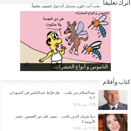
اترك تعليقاً
يجب أنت تكون
مسجل الدخول
لتضيف تعليقاً.
صورة كاركاتيرية
صورة كاركاتيرية
الناموس و أنواع الحشرات
الموظفين بعد ارتفاع الأسعار
ارتفاع نسبة الطلاق في مصر
كتاب وأقلام
عبدالسلام بدر يكتب… هل فرَّط عبدالناصر في السودان
؟..!!
12 يناير، 2026
دينا شرف الدين تكتب… مصر على مر العصور.. مصر
الأيوبية 3
12 يناير، 2026