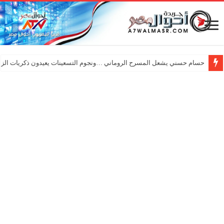
حسام حسني يشعل المسرح الروماني …ونجوم التسعينات يعيدون ذكريات الزم