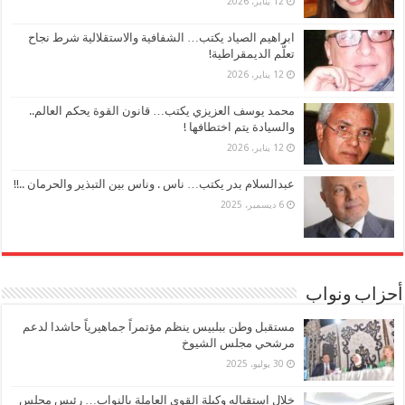
12 يناير، 2026
ابراهيم الصياد يكتب… الشفافية والاستقلالية شرط نجاح
تعلُّم الديمقراطية!
12 يناير، 2026
محمد يوسف العزيزي يكتب… قانون القوة يحكم العالم..
والسيادة يتم اختطافها !
12 يناير، 2026
عبدالسلام بدر يكتب… ناس . وناس بين التبذير والحرمان ..!!
6 ديسمبر، 2025
أحزاب ونواب
مستقبل وطن ببلبيس ينظم مؤتمراً جماهيرياً حاشدا لدعم
مرشحي مجلس الشيوخ
30 يوليو، 2025
خلال استقباله وكيلة القوي العاملة بالنواب… رئيس مجلس