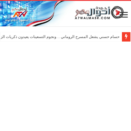
حسام حسني يشعل المسرح الروماني …ونجوم التسعينات يعيدون ذكريات الزم