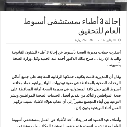
إحالة 3 أطباء بمستشفى أسيوط
العام للتحقيق
30 يناير، 2014
260 زيارة
أسفرت حملات مديرية الصحة بأسيوط عن إحالة 3 أطباء للشئون القانونية
وللنيابة الإدارية … صرح بذلك الدكتور أحمد عبد الحميد وكيل وزارة الصحة
بأسيوط .
وقال أن المديرية قامت بتكثيف حملاتها الرقابية المفاجئة على جميع أماكن
الوحدات الصحية بالمحافظة في ضوء توجيهات اللواء إبراهيم حماد محافظ
أسيوط الذي حمل كافة المسئولين في مديرية الصحة أمانة المحافظة على
صحة المواطنين والتأكد من تقديم أفضل الخدمات الصحية للمواطنين ونشر
التوعية بين أبناء المجتمع مشيراً إلى أن عقاب هؤلاء الاطباء بسبب تركهم
العمل أثناء النوبتجية بدون إذن .
وأضاف عبد الحميد انه تم إيقاف أحد الأطباء عن العمل بمستشفي أسيوط
العام لمدة 3شهور لتعمده عدم حضور النوبتجية المكلف بها بمستشفي