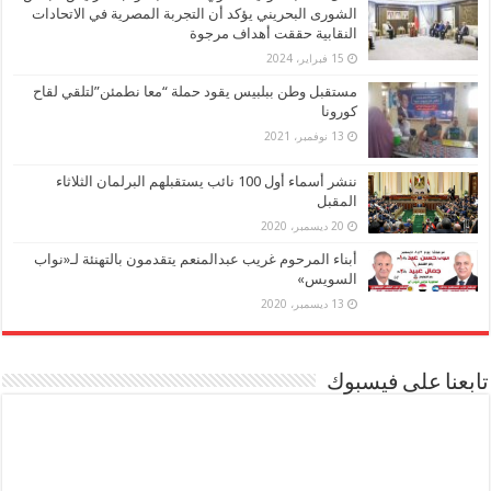
الشورى البحريني يؤكد أن التجربة المصرية في الاتحادات
النقابية حققت أهداف مرجوة
15 فبراير، 2024
مستقبل وطن ببلبيس يقود حملة “معا نطمئن”لتلقي لقاح
كورونا
13 نوفمبر، 2021
ننشر أسماء أول 100 نائب يستقبلهم البرلمان الثلاثاء
المقبل
20 ديسمبر، 2020
أبناء المرحوم غريب عبدالمنعم يتقدمون بالتهنئة لـ«نواب
السويس»
13 ديسمبر، 2020
تابعنا على فيسبوك