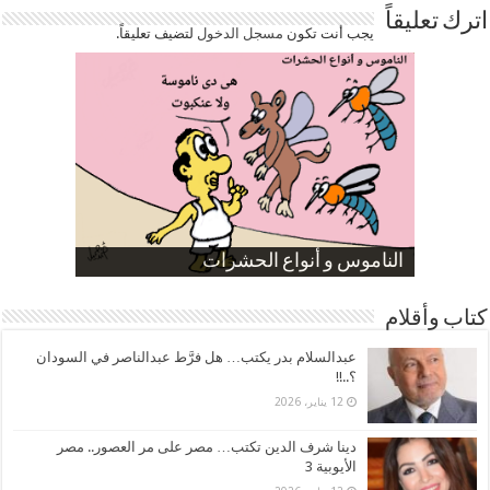
اترك تعليقاً
يجب أنت تكون
مسجل الدخول
لتضيف تعليقاً.
صورة كاركاتيرية
صورة كاركاتيرية
الناموس و أنواع الحشرات
الموظفين بعد ارتفاع الأسعار
ارتفاع نسبة الطلاق في مصر
كتاب وأقلام
عبدالسلام بدر يكتب… هل فرَّط عبدالناصر في السودان
؟..!!
12 يناير، 2026
دينا شرف الدين تكتب… مصر على مر العصور.. مصر
الأيوبية 3