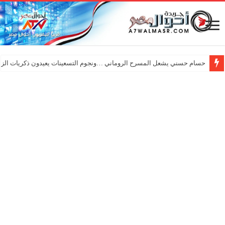
حسام حسني يشعل المسرح الروماني …ونجوم التسعينات يعيدون ذكريات الزم