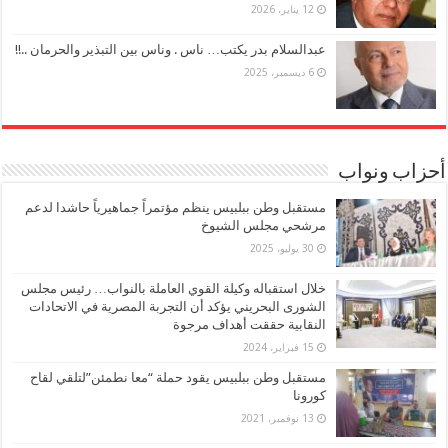
12 يناير، 2026
عبدالسلام بدر يكتب… ناس . وناس بين التبذير والحرمان ..!!
6 ديسمبر، 2025
أحزاب ونواب
مستقبل وطن ببلبيس ينظم مؤتمراً جماهيرياً حاشدا لدعم
مرشحي مجلس الشيوخ
30 يوليو، 2025
خلال استقباله وكيلة القوي العاملة بالنواب… رئيس مجلس
الشورى البحريني يؤكد أن التجربة المصرية في الاتحادات
النقابية حققت أهداف مرجوة
15 فبراير، 2024
مستقبل وطن ببلبيس يقود حملة “معا نطمئن”لتلقي لقاح
كورونا
13 نوفمبر، 2021