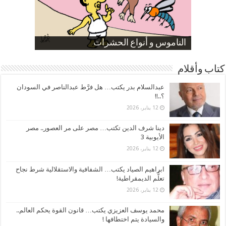
صورة كاركاتيرية
صورة كاركاتيرية
الناموس و أنواع الحشرات
الموظفين بعد ارتفاع الأسعار
ارتفاع نسبة الطلاق في مصر
كتاب وأقلام
عبدالسلام بدر يكتب… هل فرَّط عبدالناصر في السودان
؟..!!
12 يناير، 2026
دينا شرف الدين تكتب… مصر على مر العصور.. مصر
الأيوبية 3
12 يناير، 2026
ابراهيم الصياد يكتب… الشفافية والاستقلالية شرط نجاح
تعلُّم الديمقراطية!
12 يناير، 2026
محمد يوسف العزيزي يكتب… قانون القوة يحكم العالم..
والسيادة يتم اختطافها !