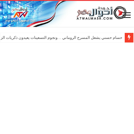
حسام حسني يشعل المسرح الروماني …ونجوم التسعينات يعيدون ذكريات الزم