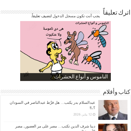
اترك تعليقاً
يجب أنت تكون
مسجل الدخول
لتضيف تعليقاً.
صورة كاركاتيرية
صورة كاركاتيرية
الناموس و أنواع الحشرات
الموظفين بعد ارتفاع الأسعار
ارتفاع نسبة الطلاق في مصر
كتاب وأقلام
عبدالسلام بدر يكتب… هل فرَّط عبدالناصر في السودان
؟..!!
12 يناير، 2026
دينا شرف الدين تكتب… مصر على مر العصور.. مصر