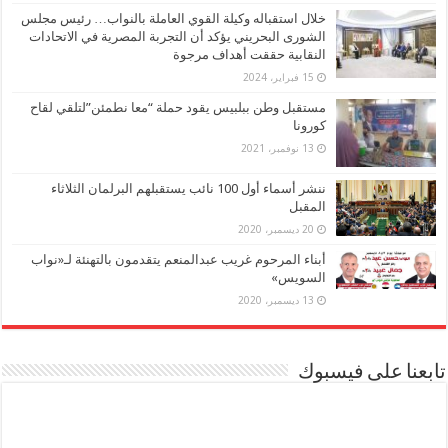
خلال استقباله وكيلة القوي العاملة بالنواب… رئيس مجلس
الشورى البحريني يؤكد أن التجربة المصرية في الاتحادات
النقابية حققت أهداف مرجوة
15 فبراير، 2024
مستقبل وطن ببلبيس يقود حملة “معا نطمئن”لتلقي لقاح
كورونا
13 نوفمبر، 2021
ننشر أسماء أول 100 نائب يستقبلهم البرلمان الثلاثاء
المقبل
20 ديسمبر، 2020
أبناء المرحوم غريب عبدالمنعم يتقدمون بالتهنئة لـ«نواب
السويس»
13 ديسمبر، 2020
تابعنا على فيسبوك