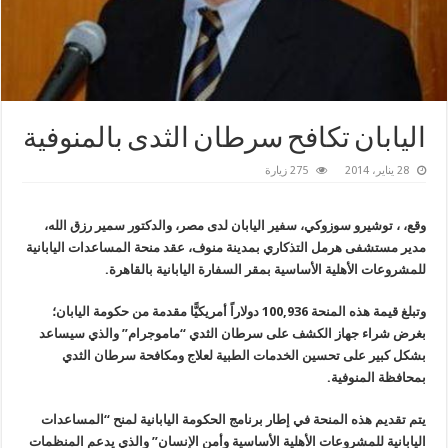
اليابان تكافح سرطان الثدى بالمنوفية
28 يناير، 2014
275 زيارة
وقع، ، توشيرو سوزوكي، سفير اليابان لدى مصر، والدكتور سمير رزق الله،
مدير مستشفى هرمل التذكاري بمدينة منوف، عقد منحة المساعدات اليابانية
للمشروعات الأهلية الأساسية بمقر السفارة اليابانية بالقاهرة.
وتبلغ قيمة هذه المنحة 100,936 دولاراً أمريكيًّا مقدمة من حكومة اليابان؛
بغرض شراء جهاز الكشف على سرطان الثدي “ماموجرام” والذي سيساعد
بشكل كبير على تحسين الخدمات الطبية لعلاج ومكافحة سرطان الثدي
بمحافظة المنوفية.
يتم تقديم هذه المنحة في إطار برنامج الحكومة اليابانية لمنح “المساعدات
اليابانية للمشروعات الأهلية الأساسية وأمن الإنسان” والذي يدعم المنظمات