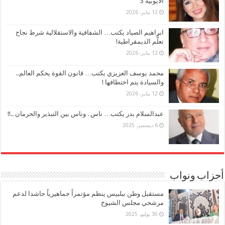
الأيوبية 3
12 يناير، 2026
ابراهيم الصياد يكتب… الشفافية والاستقلالية شرط نجاح
تعلُّم الديمقراطية!
12 يناير، 2026
محمد يوسف العزيزي يكتب… قانون القوة يحكم العالم..
والسيادة يتم اختطافها !
12 يناير، 2026
عبدالسلام بدر يكتب… ناس . وناس بين التبذير والحرمان ..!!
6 ديسمبر، 2025
أحزاب ونواب
مستقبل وطن ببلبيس ينظم مؤتمراً جماهيرياً حاشدا لدعم
مرشحي مجلس الشيوخ
30 يوليو، 2025