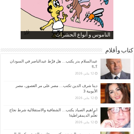
صورة كاركاتيرية
صورة كاركاتيرية
الناموس و أنواع الحشرات
الموظفين بعد ارتفاع الأسعار
ارتفاع نسبة الطلاق في مصر
كتاب وأقلام
عبدالسلام بدر يكتب… هل فرَّط عبدالناصر في السودان
؟..!!
12 يناير، 2026
دينا شرف الدين تكتب… مصر على مر العصور.. مصر
الأيوبية 3
12 يناير، 2026
ابراهيم الصياد يكتب… الشفافية والاستقلالية شرط نجاح
تعلُّم الديمقراطية!
12 يناير، 2026