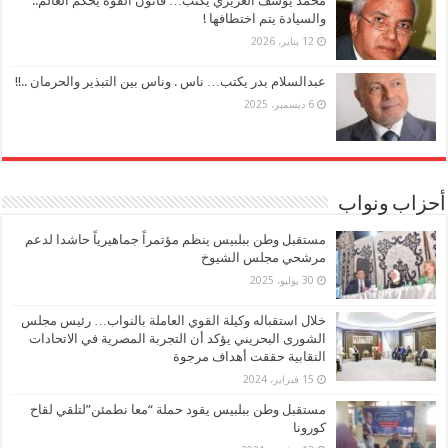
محمد يوسف العزيزي يكتب… قانون القوة يحكم العالم..
والسيادة يتم اختطافها !
12 يناير، 2026
عبدالسلام بدر يكتب… ناس . وناس بين التبذير والحرمان ..!!
6 ديسمبر، 2025
أحزاب ونواب
مستقبل وطن ببلبيس ينظم مؤتمراً جماهيرياً حاشدا لدعم
مرشحي مجلس الشيوخ
30 يوليو، 2025
خلال استقباله وكيلة القوي العاملة بالنواب… رئيس مجلس
الشورى البحريني يؤكد أن التجربة المصرية في الاتحادات
النقابية حققت أهداف مرجوة
15 فبراير، 2024
مستقبل وطن ببلبيس يقود حملة “معا نطمئن”لتلقي لقاح
كورونا