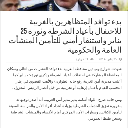
بدء توافد المتظاهرين بالغربية
للاحتفال بأعياد الشرطة وثورة 25
يناير واستنفار أمني للتأمين المنشأت
العامة والحكومية
25 يناير، 2014
203 زيارة
شهدت شوارع وميادين محافظة الغربية بدء توافد العشرات من اهالي وسكان
المحافظة للمشاركة فى احتفالات أعياد الشرطة وذكري ثورة 25 يناير كما
أعلنت مديرية أمن الغربية رفع حاله الطوارىء والأهب القصوي في إطار
التحسب للقيام بأعمال إرهابية أو تخريبية من قبل أنصار الرئيس المعزول .
ومن جانبه صرح اللواء أسامة بدير مدير أمن الغربية، أنه أصدر توجيهاته
بضرورة تعزيز الخدمات الشرطية وزيادة أعداد أفراد الأمن والحراسة المعينة
لتأمين الكنائس وسيارات الأمن المركزي أمام الأقسام والمنشآت الشرطية
وسجن طنطا العمومي.