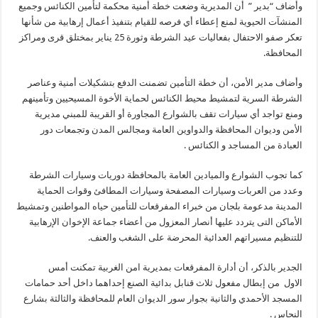
وأضاف “بدير ” أن المديرية وضعت خطة أمنية محكمة لتأمين الكنائس وجميع
المنشآت الحيوية لمنع إعطاء أي فرصه للقيام بتنفيذ أعمال إرهابية من شأنها
تعكر صفو الاحتفال بفعاليات عيد الشرطة وثورة 25 يناير بمختلق قرى ومراكز
المحافظة.
وأضاف مدير الأمن، أن خطة التأمين تضمنت الدفع بتشكيلات أمنية وعناصر
الشرطة السرية لتمشيط محيط الكنائس لحماية الأخوة المسيحيين وتأمينهم
ومنع تواجد أي سيارات تقف بالشوارع المجاورة أو القريبة للمبني مديرية
الأمن وديوان المحافظة والدواوين العامة ومجالس المدن وتجمعات دور
العبادة من المساجد و الكنائس .
كما تجوب الشوارع والميادين العامة بالمحافظة دوريات وسيارات الشرطة
وعدد من العربات وسيارات المصفحة وسيارات المطافئ وقوات الحماية
المدينة مدعومة بلجان من خبراء المفرقعات للتأمين حياه المواطنين وتمشيط
الأماكن التى يتردد عليها أنصار المعزول من أعضاء جماعة الإخوان الإرهابية
للتنظيم مسيراتهم العدائية المحرضة على الشغب والعنف.
الجدير بالذكر، أن أدارة المفرقعات بمديرية امن الغربية تمكنت أمس
الاول من إبطال مفعول ثلاث قنابل بدائية الصنع إحداهما داخل أحد حمامات
المسجد الأحمدي والثانية بجوار سور الديوان العام للمحافظة والثالثة بشارع
النحاس .