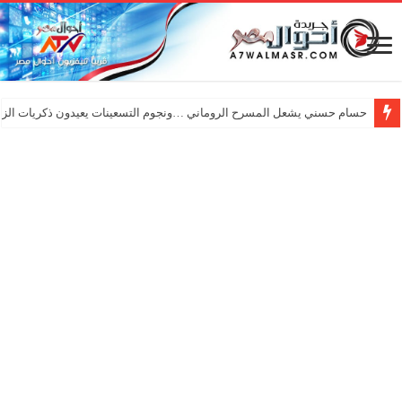
حسام حسني يشعل المسرح الروماني …ونجوم التسعينات يعيدون ذكريات الزم