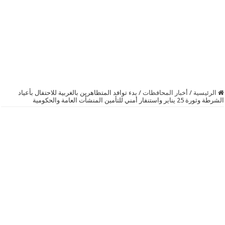
الرئيسية
/
أخبار المحافظات
/
بدء توافد المتظاهرين بالغربية للاحتفال بأعياد
الشرطة وثورة 25 يناير واستنفار أمني للتأمين المنشأت العامة والحكومية